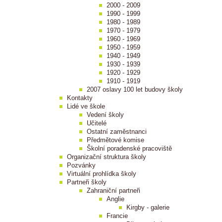
2000 - 2009
1990 - 1999
1980 - 1989
1970 - 1979
1960 - 1969
1950 - 1959
1940 - 1949
1930 - 1939
1920 - 1929
1910 - 1919
2007 oslavy 100 let budovy školy
Kontakty
Lidé ve škole
Vedení školy
Učitelé
Ostatní zaměstnanci
Předmětové komise
Školní poradenské pracoviště
Organizační struktura školy
Pozvánky
Virtuální prohlídka školy
Partneři školy
Zahraniční partneři
Anglie
Kirgby - galerie
Francie