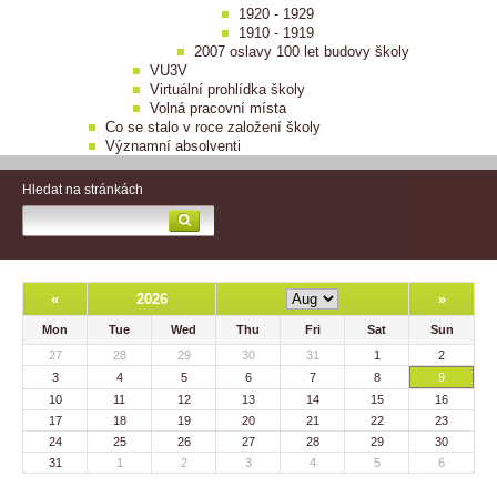
1920 - 1929
1910 - 1919
2007 oslavy 100 let budovy školy
VU3V
Virtuální prohlídka školy
Volná pracovní místa
Co se stalo v roce založení školy
Významní absolventi
Hledat na stránkách
«
2026
»
Mon
Tue
Wed
Thu
Fri
Sat
Sun
27
28
29
30
31
1
2
3
4
5
6
7
8
9
10
11
12
13
14
15
16
17
18
19
20
21
22
23
24
25
26
27
28
29
30
31
1
2
3
4
5
6