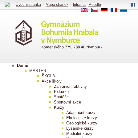
Úvodní stránka
|
Mapa stránek
|
Intranet
|
Moodle
EN
CS
DE
FR
RU
Domů
MASTER
ŠKOLA
Akce školy
Zahraniční aktivity
Exkurze
Soutěže
Sportovní akce
Kurzy
Adaptační kurzy
Ekologické kurzy
Geologické kurzy
Lyžařské kurzy
Mediální kurzy