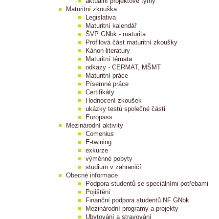
aktuální projektové týmy
Maturitní zkouška
Legislativa
Maturitní kalendář
ŠVP GNbk - maturita
Profilová část maturitní zkoušky
Kánon literatury
Maturitní témata
odkazy - CERMAT, MŠMT
Maturitní práce
Písemné práce
Certifikáty
Hodnocení zkoušek
ukázky testů společné části
Europass
Mezinárodní aktivity
Comenius
E-twining
exkurze
výměnné pobyty
studium v zahraničí
Obecné informace
Podpora studentů se speciálními potřebami
Pojištění
Finanční podpora studentů NF GNbk
Mezinárodní programy a projekty
Ubytování a stravování