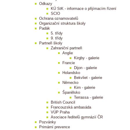
Odkazy
KÚ StK - informace o přijímacím řízení
SCIO
Ochrana oznamovatelů
Organizační struktura školy
Padák
5. třídy
9. třídy
Partneři školy
Zahraniční partneři
Anglie
Kirgby - galerie
Francie
Dijon - galerie
Holandsko
Bekvliet - galerie
Německo
Kirn - galerie
Španělsko
Terrassa - galerie
British Council
Francouzská ambasáda
VÚP Praha
Asociace ředitelů gymnázií ČR
Pozvánky
Primární prevence