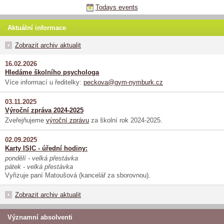
Todays events
Aktuální informace
Zobrazit archiv aktualit
16.02.2026
Hledáme školního psychologa
Více informací u ředitelky:
peckova@gym-nymburk.cz
03.11.2025
Výroční zpráva 2024-2025
Zveřejňujeme
výroční zprávu
za školní rok 2024-2025.
02.09.2025
Karty ISIC - úřední hodiny:
pondělí - velká přestávka
pátek - velká přestávka
Vyřizuje paní Matoušová (kancelář za sborovnou).
Zobrazit archiv aktualit
Významní absolventi