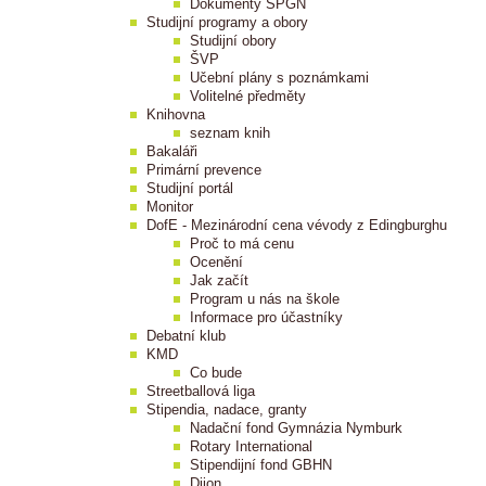
Dokumenty SPGN
Studijní programy a obory
Studijní obory
ŠVP
Učební plány s poznámkami
Volitelné předměty
Knihovna
seznam knih
Bakaláři
Primární prevence
Studijní portál
Monitor
DofE - Mezinárodní cena vévody z Edingburghu
Proč to má cenu
Ocenění
Jak začít
Program u nás na škole
Informace pro účastníky
Debatní klub
KMD
Co bude
Streetballová liga
Stipendia, nadace, granty
Nadační fond Gymnázia Nymburk
Rotary International
Stipendijní fond GBHN
Dijon