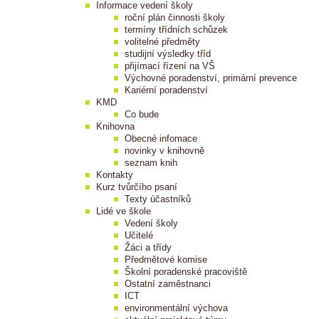
Informace vedení školy
roční plán činnosti školy
termíny třídních schůzek
volitelné předměty
studijní výsledky tříd
přijímací řízení na VŠ
Výchovné poradenství, primární prevence
Kariérní poradenství
KMD
Co bude
Knihovna
Obecné infomace
novinky v knihovně
seznam knih
Kontakty
Kurz tvůrčího psaní
Texty účastníků
Lidé ve škole
Vedení školy
Učitelé
Žáci a třídy
Předmětové komise
Školní poradenské pracoviště
Ostatní zaměstnanci
ICT
environmentální výchova