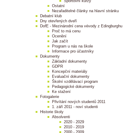
Sportovní kurzy
Ostatní
Nezařaditelné články na hlavní stránku
Debatní klub
Dny otevřených dveří
DofE - Mezinárodní cena vévody z Edingburghu
Proč to má cenu
Ocenění
Jak začít
Program u nás na škole
Informace pro účastníky
Dokumenty
Základní dokumenty
GDPR
Koncepční materiály
Evaluační dokumenty
Školní vzdělávací program
Pedagogické dokumenty
Ke stažení
Fotogalerie
Přivítání nových studentů 2011
1. září 2011 - noví studenti
Historie školy
Absolventi
2020 - 2029
2010 - 2019
2000 - 2009