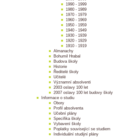
1990 - 1999
1980 - 1989
1970 - 1979
1960 - 1969
1950 - 1959
1940 - 1949
1930 - 1939
1920 - 1929
1910 - 1919
Almanachy
Bohumil Hrabal
Budova školy
Historie
Ředitelé školy
Učitelé
Významní absolventi
2003 oslavy 100 let
2007 oslavy 100 let budovy školy
Informace o studiu
Obory
Profil absolventa
Učební plány
Specifika školy
Vybavení školy
Poplatky související se studiem
Individuální studijní plány