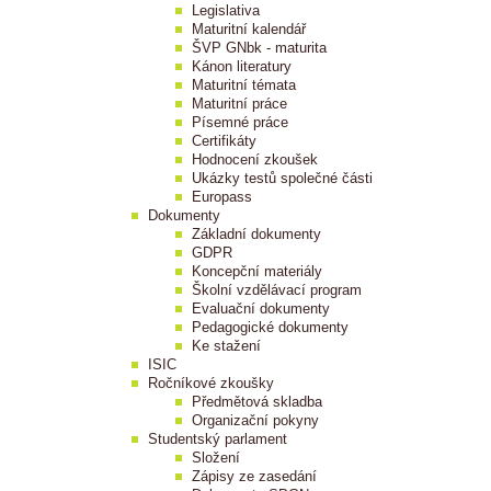
Legislativa
Maturitní kalendář
ŠVP GNbk - maturita
Kánon literatury
Maturitní témata
Maturitní práce
Písemné práce
Certifikáty
Hodnocení zkoušek
Ukázky testů společné části
Europass
Dokumenty
Základní dokumenty
GDPR
Koncepční materiály
Školní vzdělávací program
Evaluační dokumenty
Pedagogické dokumenty
Ke stažení
ISIC
Ročníkové zkoušky
Předmětová skladba
Organizační pokyny
Studentský parlament
Složení
Zápisy ze zasedání