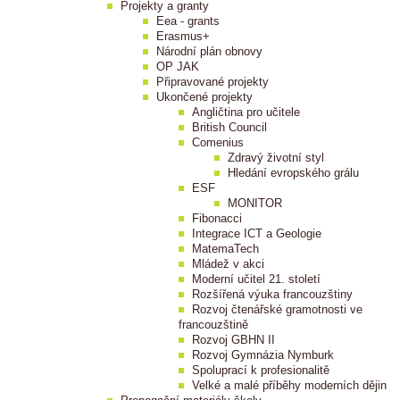
Projekty a granty
Eea - grants
Erasmus+
Národní plán obnovy
OP JAK
Připravované projekty
Ukončené projekty
Angličtina pro učitele
British Council
Comenius
Zdravý životní styl
Hledání evropského grálu
ESF
MONITOR
Fibonacci
Integrace ICT a Geologie
MatemaTech
Mládež v akci
Moderní učitel 21. století
Rozšířená výuka francouzštiny
Rozvoj čtenářské gramotnosti ve
francouzštině
Rozvoj GBHN II
Rozvoj Gymnázia Nymburk
Spoluprací k profesionalitě
Velké a malé příběhy moderních dějin