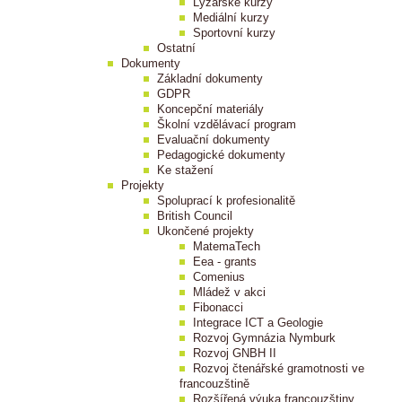
Lyžařské kurzy
Mediální kurzy
Sportovní kurzy
Ostatní
Dokumenty
Základní dokumenty
GDPR
Koncepční materiály
Školní vzdělávací program
Evaluační dokumenty
Pedagogické dokumenty
Ke stažení
Projekty
Spoluprací k profesionalitě
British Council
Ukončené projekty
MatemaTech
Eea - grants
Comenius
Mládež v akci
Fibonacci
Integrace ICT a Geologie
Rozvoj Gymnázia Nymburk
Rozvoj GNBH II
Rozvoj čtenářské gramotnosti ve
francouzštině
Rozšířená výuka francouzštiny