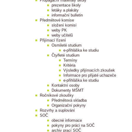
Propagační materiály školy
prezentace školy
letáky a plakáty
informační bulletin
Předmětové komise
složení komisí
weby PK
weby učitelů
Přijímací řízení
Osmileté studium
e-přihláška ke studiu
Čtyřleté studium
Termíny
Kritéria
Výsledky přijímacích zkoušek
Informace pro přijaté uchazeče
e-přihláška ke studiu
Kontaktní osoby
Dokumenty MŠMT
Ročníkové zkoušky
Předmětová skladba
Organizační pokyny
Rozvrhy a suplování
SOČ
obecné informace
pokyny pro práci na SOČ
archiv prací SOČ