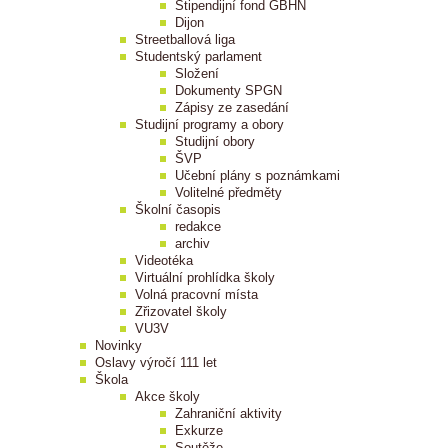
Stipendijní fond GBHN
Dijon
Streetballová liga
Studentský parlament
Složení
Dokumenty SPGN
Zápisy ze zasedání
Studijní programy a obory
Studijní obory
ŠVP
Učební plány s poznámkami
Volitelné předměty
Školní časopis
redakce
archiv
Videotéka
Virtuální prohlídka školy
Volná pracovní místa
Zřizovatel školy
VU3V
Novinky
Oslavy výročí 111 let
Škola
Akce školy
Zahraniční aktivity
Exkurze
Soutěže