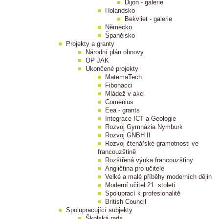
Dijon - galerie
Holandsko
Bekvliet - galerie
Německo
Španělsko
Projekty a granty
Národní plán obnovy
OP JAK
Ukončené projekty
MatemaTech
Fibonacci
Mládež v akci
Comenius
Eea - grants
Integrace ICT a Geologie
Rozvoj Gymnázia Nymburk
Rozvoj GNBH II
Rozvoj čtenářské gramotnosti ve
francouzštině
Rozšířená výuka francouzštiny
Angličtina pro učitele
Velké a malé příběhy moderních dějin
Moderní učitel 21. století
Spoluprací k profesionalitě
British Council
Spolupracující subjekty
Školská rada