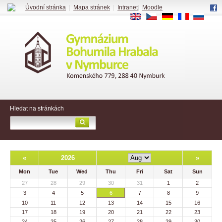
Úvodní stránka
|
Mapa stránek
|
Intranet
|
Moodle
EN
CS
DE
FR
RU
Hledat na stránkách
«
2026
»
Mon
Tue
Wed
Thu
Fri
Sat
Sun
27
28
29
30
31
1
2
3
4
5
6
7
8
9
10
11
12
13
14
15
16
17
18
19
20
21
22
23
24
25
26
27
28
29
30