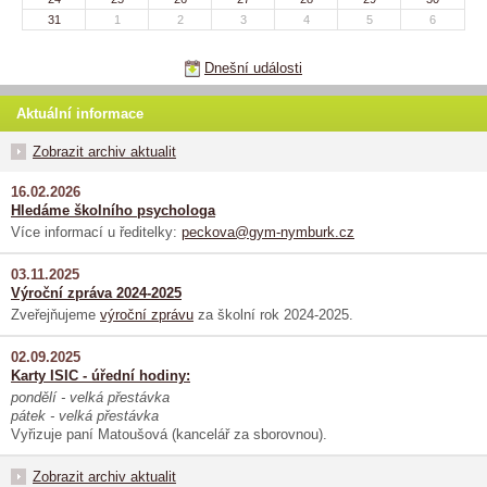
31
1
2
3
4
5
6
Dnešní události
Aktuální informace
Zobrazit archiv aktualit
16.02.2026
Hledáme školního psychologa
Více informací u ředitelky:
peckova@gym-nymburk.cz
03.11.2025
Výroční zpráva 2024-2025
Zveřejňujeme
výroční zprávu
za školní rok 2024-2025.
02.09.2025
Karty ISIC - úřední hodiny:
pondělí - velká přestávka
pátek - velká přestávka
Vyřizuje paní Matoušová (kancelář za sborovnou).
Zobrazit archiv aktualit