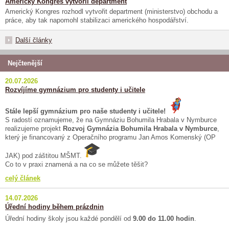
Americký Kongres vytvořil department
Americký Kongres rozhodl vytvořit department (ministerstvo) obchodu a
práce, aby tak napomohl stabilizaci amerického hospodářství.
Další články
Nejčtenější
20.07.2026
Rozvíjíme gymnázium pro studenty i učitele
Stále lepší gymnázium pro naše studenty i učitele!
S radostí oznamujeme, že na Gymnáziu Bohumila Hrabala v Nymburce
realizujeme projekt
Rozvoj Gymnázia Bohumila Hrabala v Nymburce
,
který je financovaný z Operačního programu Jan Amos Komenský (OP
JAK) pod záštitou MŠMT.
Co to v praxi znamená a na co se můžete těšit?
celý článek
14.07.2026
Úřední hodiny během prázdnin
Úřední hodiny školy jsou každé pondělí od
9.00 do 11.00 hodin
.