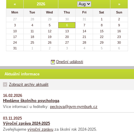
«
2026
»
Mon
Tue
Wed
Thu
Fri
Sat
Sun
27
28
29
30
31
1
2
3
4
5
6
7
8
9
10
11
12
13
14
15
16
17
18
19
20
21
22
23
24
25
26
27
28
29
30
31
1
2
3
4
5
6
Dnešní události
Aktuální informace
Zobrazit archiv aktualit
16.02.2026
Hledáme školního psychologa
Více informací u ředitelky:
peckova@gym-nymburk.cz
03.11.2025
Výroční zpráva 2024-2025
Zveřejňujeme
výroční zprávu
za školní rok 2024-2025.