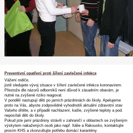
Preventivní opatření proti šíření zavlečené infekce
Vážení rodiče,
jistě sledujete vývoj situace v šíření zavlečené infekce koronavirem.
Přestože dle názorů odborníků není důvod k zásadním obavám, je
nutné na zvýšené riziko reagovat.
V pondělí nastupují děti po jarních prázdninách do školy. Apelujeme
proto na Vás, abyste zodpovědně vyhodnotili aktuální zdravotní stav
Vašeho dítěte, a v případě nachlazení, kašle, zvýšené teploty a pod.
neposílali děti do školy.
Pokud jste jarní prázdniny strávili v zahraničí v oblastech se zvýšeným
výskytem nakažených osob jako např. Itálie a Rakousko, kontaktujte
prosím KHS a zkonzultujte potřebu domácí karantény.