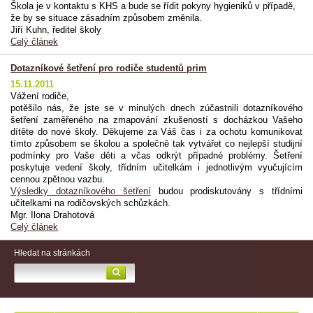
Škola je v kontaktu s KHS a bude se řídit pokyny hygieniků v případě,
že by se situace zásadním způsobem změnila.
Jiří Kuhn, ředitel školy
Celý článek
Dotazníkové šetření pro rodiče studentů prim
15.11.2011
Vážení rodiče,
potěšilo nás, že jste se v minulých dnech zúčastnili dotazníkového
šetření zaměřeného na zmapování zkušeností s docházkou Vašeho
dítěte do nové školy. Děkujeme za Váš čas i za ochotu komunikovat
tímto způsobem se školou a společně tak vytvářet co nejlepší studijní
podmínky pro Vaše děti a včas odkrýt případné problémy. Šetření
poskytuje vedení školy, třídním učitelkám i jednotlivým vyučujícím
cennou zpětnou vazbu.
Výsledky dotazníkového šetření
budou prodiskutovány s třídními
učitelkami na rodičovských schůzkách.
Mgr. Ilona Drahotová
Celý článek
Hledat na stránkách