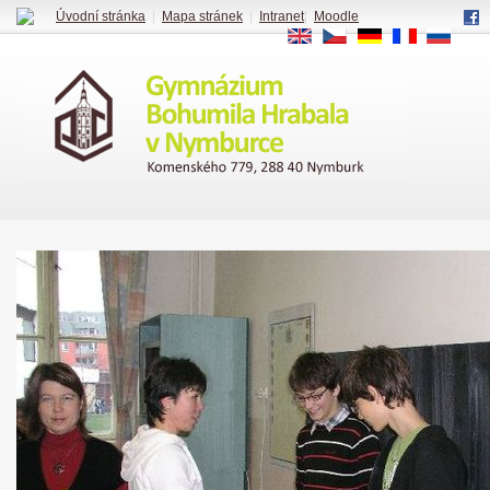
Úvodní stránka
|
Mapa stránek
|
Intranet
|
Moodle
EN
CS
DE
FR
RU