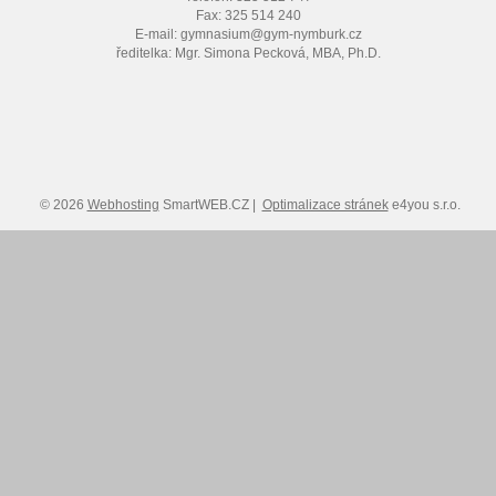
Fax: 325 514 240
E-mail: gymnasium@gym-nymburk.cz
ředitelka: Mgr. Simona Pecková, MBA, Ph.D.
© 2026
Webhosting
SmartWEB.CZ |
Optimalizace stránek
e4you s.r.o.