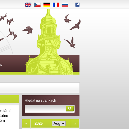
EN
CS
DE
FR
RU
ly
Hledat na stránkách
kulární
tatné
kém
«
2026
»