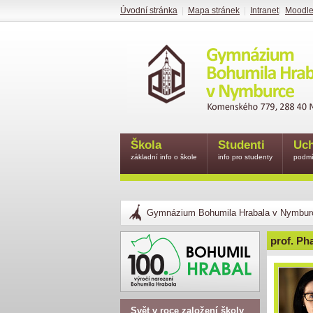
Úvodní stránka
|
Mapa stránek
|
Intranet
|
Moodl
Škola
Studenti
Uch
základní info o škole
info pro studenty
podmí
Gymnázium Bohumila Hrabala v Nymbur
prof. Ph
Svět v roce založení školy