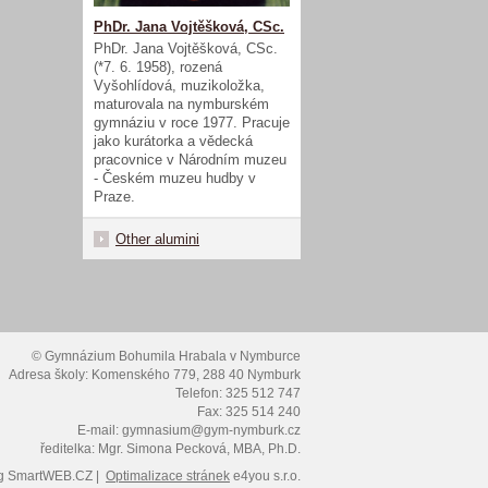
PhDr. Jana Vojtěšková, CSc.
PhDr. Jana Vojtěšková, CSc.
(*7. 6. 1958), rozená
Vyšohlídová, muzikoložka,
maturovala na nymburském
gymnáziu v roce 1977. Pracuje
jako kurátorka a vědecká
pracovnice v Národním muzeu
- Českém muzeu hudby v
Praze.
Other alumini
© Gymnázium Bohumila Hrabala v Nymburce
Adresa školy: Komenského 779, 288 40 Nymburk
Telefon: 325 512 747
Fax: 325 514 240
E-mail: gymnasium@gym-nymburk.cz
ředitelka: Mgr. Simona Pecková, MBA, Ph.D.
g
SmartWEB.CZ |
Optimalizace stránek
e4you s.r.o.