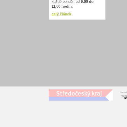
každé pondělí od
9.00 do
11.00 hodin
.
celý článek