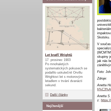
postdokto
univerzit
bakteriál
impaktova
Skotsku.
V současn
specializ
(WCMTM) n
Let bratří Wrightů
skupiny 
17. prosinec 1903
jak nás b
Po mnohaletých
zánětliv
systematických pokusech se
Foto:
Joh
podařilo uskutečnit Orvillu
Wrightovi let s motorovým
Zdroje:
letadlem v trvání dvanácti
sekund.
Anetta Hä
h%C3%A4
Další články
Anetta S.
z:
https:
Nejčtenější