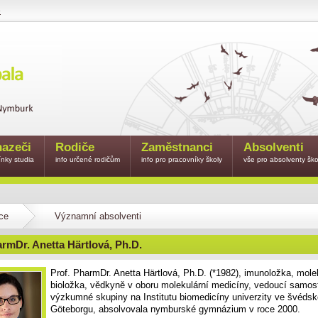
e
azeči
Rodiče
Zaměstnanci
Absolventi
nky studia
info určené rodičům
info pro pracovníky školy
vše pro absolventy ško
ce
Významní absolventi
armDr. Anetta Härtlová, Ph.D.
Prof. PharmDr. Anetta Härtlová, Ph.D. (*1982), imunoložka, mole
bioložka, vědkyně v oboru molekulární medicíny, vedoucí samos
výzkumné skupiny na Institutu biomedicíny univerzity ve švéds
Göteborgu, absolvovala nymburské gymnázium v roce 2000.