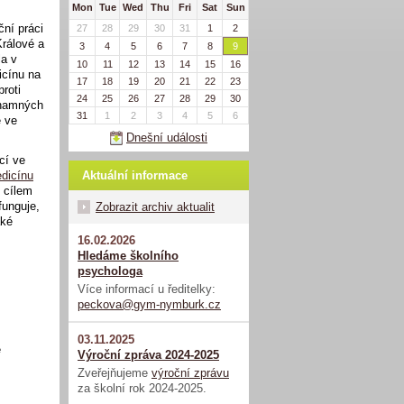
Mon
Tue
Wed
Thu
Fri
Sat
Sun
ční práci
27
28
29
30
31
1
2
Králové a
3
4
5
6
7
8
9
la v
10
11
12
13
14
15
16
icínu na
17
18
19
20
21
22
23
roti
24
25
26
27
28
29
30
znamných
31
1
2
3
4
5
6
e ve
Dnešní události
cí ve
Aktuální informace
edicínu
 cílem
funguje,
Zobrazit archiv aktualit
aké
16.02.2026
Hledáme školního
psychologa
Více informací u ředitelky:
peckova@gym-nymburk.cz
03.11.2025
é
Výroční zpráva 2024-2025
Zveřejňujeme
výroční zprávu
za školní rok 2024-2025.