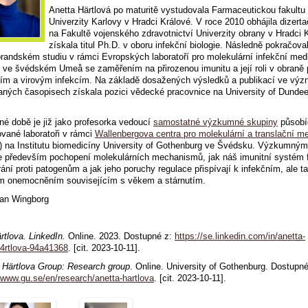
Anetta Härtlová po maturitě vystudovala Farmaceutickou fakultu
Univerzity Karlovy v Hradci Králové. V roce 2010 obhájila dizerta
na Fakultě vojenského zdravotnictví Univerzity obrany v Hradci 
získala titul Ph.D. v oboru infekční biologie. Následně pokračova
randském studiu v rámci Evropských laboratoří pro molekulární infekční med
ě ve švédském Umeå se zaměřením na přirozenou imunitu a její roli v obraně p
ním a virovým infekcím. Na základě dosažených výsledků a publikací ve vý
ných časopisech získala pozici vědecké pracovnice na University of Dunde
é době je již jako profesorka vedoucí
samostatné výzkumné skupiny
působí
ované laboratoři v rámci
Wallenbergova centra pro molekulární a translační m
a Institutu biomedicíny University of Gothenburg ve Švédsku. V
ýzkumným
je především
pochopení molekulárních mechanismů, jak náš imunitní systém 
rání proti patogenům a jak jeho poruchy regulace přispívají k infekčním, ale t
ým onemocněním
souvisejícím s věkem a stárnutím.
an Wingborg
rtlova. LinkedIn
.
Online. 2023. Dostupné z:
https://se.linkedin.com/in/anetta-
rtlova-94a41368
. [cit. 2023-10-11].
 Härtlova Group: Research group
. Online. University of Gothenburg. Dostupn
//www.gu.se/en/research/anetta-hartlova
. [cit. 2023-10-11].