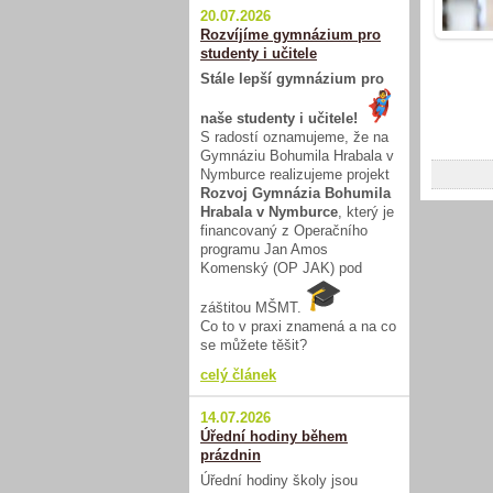
20.07.2026
Rozvíjíme gymnázium pro
studenty i učitele
Stále lepší gymnázium pro
naše studenty i učitele!
S radostí oznamujeme, že na
Gymnáziu Bohumila Hrabala v
Nymburce realizujeme projekt
Rozvoj Gymnázia Bohumila
Hrabala v Nymburce
, který je
financovaný z Operačního
programu Jan Amos
Komenský (OP JAK) pod
záštitou MŠMT.
Co to v praxi znamená a na co
se můžete těšit?
celý článek
14.07.2026
Úřední hodiny během
prázdnin
Úřední hodiny školy jsou