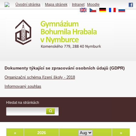
Úvodní stránka
|
Mapa stránek
|
Intranet
|
Moodle
EN
CS
DE
FR
RU
Dokumenty týkající se zpracování osobních údajů (GDPR)
Organizační schéma řízení školy - 2018
Informovaný souhlas
Hledat na stránkách
«
2026
»