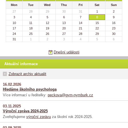
Mon
Tue
Wed
Thu
Fri
Sat
Sun
27
28
29
30
31
1
2
3
4
5
6
7
8
9
10
11
12
13
14
15
16
17
18
19
20
21
22
23
24
25
26
27
28
29
30
31
1
2
3
4
5
6
Dnešní události
Aktuální informace
Zobrazit archiv aktualit
16.02.2026
Hledáme školního psychologa
Více informací u ředitelky:
peckova@gym-nymburk.cz
03.11.2025
Výroční zpráva 2024-2025
Zveřejňujeme
výroční zprávu
za školní rok 2024-2025.
02.09.2025