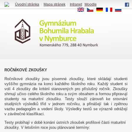
Úvodní stránka
|
Mapa stránek
|
Intranet
|
Moodle
EN
CS
DE
FR
RU
ROČNÍKOVÉ ZKOUŠKY
Ročníkové zkoušky jsou písemné zkoušky, které skládají studenti
vyššího gymnázia na konci každého školního roku. Každý student si
volí 4 zkoušky dle kritérií stanovených pro příslušný ročník. Zkoušky
shrnují učivo celého školního roku a svým obsahem a formou připravují
studenty na maturitní zkoušku. Testy slouží zároveň ke srovnání
studijních výsledků tříd v jednom ročníku, a přinášejí tak i zpětnou
vazbu pedagogům a vedení školy. Výsledky testů se výrazně odrážejí
v závěrečné klasifikaci.
Testy probíhají v době konání ústních zkoušek profilové části maturitní
zkoušky. V letošním roce jsou plánované termíny: