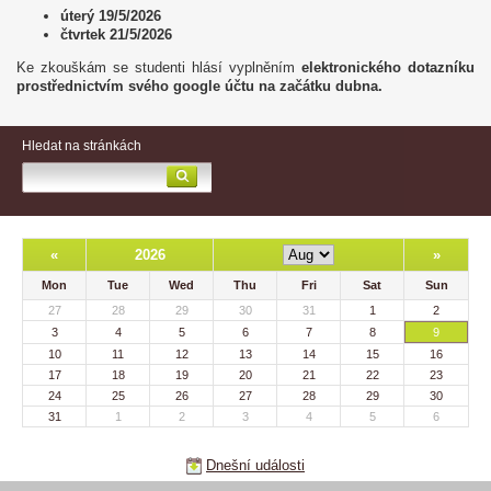
úterý 19/5/2026
čtvrtek 21/5/2026
Ke zkouškám se studenti hlásí vyplněním
elektronického dotazníku
prostřednictvím svého google účtu na začátku dubna.
Hledat na stránkách
«
2026
»
Mon
Tue
Wed
Thu
Fri
Sat
Sun
27
28
29
30
31
1
2
3
4
5
6
7
8
9
10
11
12
13
14
15
16
17
18
19
20
21
22
23
24
25
26
27
28
29
30
31
1
2
3
4
5
6
Dnešní události