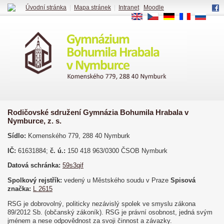
Úvodní stránka
|
Mapa stránek
|
Intranet
|
Moodle
EN
CS
DE
FR
RU
Rodičovské sdružení Gymnázia Bohumila Hrabala v
Nymburce, z. s.
Sídlo:
Komenského 779, 288 40 Nymburk
IČ:
61631884;
č. ú.:
150 418 963/0300 ČSOB Nymburk
Datová schránka:
59s3qif
Spolkový rejstřík:
vedený u Městského soudu v Praze
Spisová
značka:
L 2615
RSG je dobrovolný, politicky nezávislý spolek ve smyslu zákona
89/2012 Sb. (občanský zákoník). RSG je právní osobnost, jedná svým
jménem a nese odpovědnost za svoji činnost a závazky.