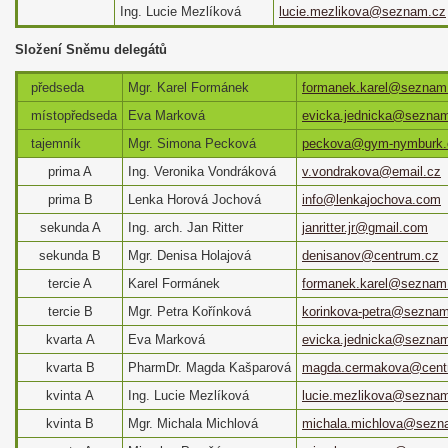
Ing. Lucie Mezlíková
lucie.mezlikova@seznam.cz
Složení Sněmu delegátů
předseda
Mgr. Karel Formánek
formanek.karel@seznam
místopředseda
Eva Marková
evicka.jednicka@sezna
tajemník
Mgr. Simona Pecková
peckova@gym-nymburk.
prima A
Ing. Veronika Vondráková
v.vondrakova@email.cz
prima B
Lenka Horová Jochová
info@lenkajochova.com
sekunda A
Ing. arch. Jan Ritter
janritter.jr@gmail.com
sekunda B
Mgr. Denisa Holajová
denisanov@centrum.cz
tercie A
Karel Formánek
formanek.karel@seznam
tercie B
Mgr. Petra Kořínková
korinkova-petra@sezna
kvarta A
Eva Marková
evicka.jednicka@sezna
kvarta B
PharmDr. Magda Kašparová
magda.cermakova@cent
kvinta A
Ing. Lucie Mezlíková
lucie.mezlikova@sezna
kvinta B
Mgr. Michala Michlová
michala.michlova@sezn