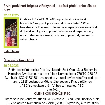
První podzimní brigáda v Rokytnici – počasí přálo, práce šla od
ruky
22.09.2025
O víkendu 19.–21. 9. 2025 vyrazila skupina šesti
brigádníků na první podzimní akci na chaty RSG v
Rokytnici nad Jizerou. Slunečné a teplé počasí nám hrálo
do karet – díky tomu jsme mohli provést nejen opravy
uvnitř, ale i řadu venkovních prací, jako byly nátěry či
sekání trávy.
Celý článek
Členská schůze RSG
30.04.2023
Sněm delegátů spolku Rodičovské sdružení Gymnázia Bohumila
Hrabala v Nymburce, z.s. se sídlem Komenského 779/10, 288 02
Nymburk, IČO 61631884, zapsaného ve spolkovém rejstříku pod spis.
zn. L 2615 vedenou u Městského soudu v Praze (dále jen
„RSG“) v souladu s čl. IV. bod 1.4 stanov RSG
svolává
ČLENSKOU SCHŮZI RSG
která se bude konat ve středu 31. května 2023 od 18:00 hodin v sídle
RSG na adrese Komenského 779/10, 288 02 Nymburk, a to ve školní