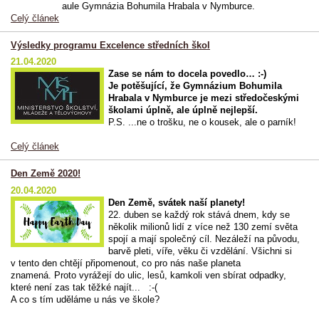
aule Gymnázia Bohumila Hrabala v Nymburce.
Celý článek
Výsledky programu Excelence středních škol
21.04.2020
Zase se nám to docela povedlo… :-)
Je potěšující, že Gymnázium Bohumila
Hrabala v Nymburce je mezi středočeskými
školami úplně, ale úplně nejlepší.
P.S. ...ne o trošku, ne o kousek, ale o parník!
Celý článek
Den Země 2020!
20.04.2020
Den Země, svátek naší planety!
22. duben se každý rok stává dnem, kdy se
několik milionů lidí z více než 130 zemí světa
spojí a mají společný cíl. Nezáleží na původu,
barvě pleti, víře, věku či vzdělání. Všichni si
v tento den chtějí připomenout, co pro nás naše planeta
znamená.
Proto vyrážejí do ulic, lesů, kamkoli ven sbírat odpadky,
které není zas tak těžké najít... :-(
A co s tím uděláme u nás ve škole?