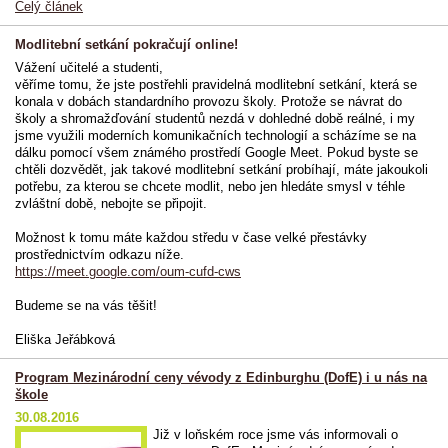
Celý článek
Modlitební setkání pokračují online!
Vážení učitelé a studenti,
věříme tomu, že jste postřehli pravidelná modlitební setkání, která se
konala v dobách standardního provozu školy. Protože se návrat do
školy a shromažďování studentů nezdá v dohledné době reálné, i my
jsme využili moderních komunikačních technologií a scházíme se na
dálku pomocí všem známého prostředí Google Meet. Pokud byste se
chtěli dozvědět, jak takové modlitební setkání probíhají, máte jakoukoli
potřebu, za kterou se chcete modlit, nebo jen hledáte smysl v téhle
zvláštní době, nebojte se připojit.
Možnost k tomu máte každou středu v čase velké přestávky
prostřednictvím odkazu níže.
https://meet.google.com/oum-cufd-cws
Budeme se na vás těšit!
Eliška Jeřábková
Program Mezinárodní ceny vévody z Edinburghu (DofE) i u nás na
škole
30.08.2016
Již v loňském roce jsme vás informovali o