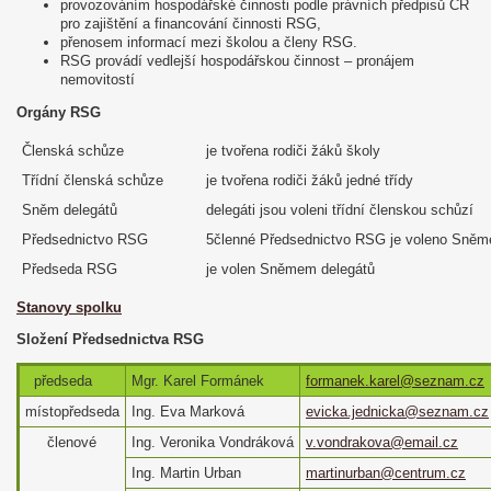
provozováním hospodářské činnosti podle právních předpisů ČR
pro zajištění a financování činnosti RSG,
přenosem informací mezi školou a členy RSG.
RSG provádí vedlejší hospodářskou činnost – pronájem
nemovitostí
Orgány RSG
Členská schůze
je tvořena rodiči žáků školy
Třídní členská schůze
je tvořena rodiči žáků jedné třídy
Sněm delegátů
delegáti jsou voleni třídní členskou schůzí
Předsednictvo RSG
5členné Předsednictvo RSG je voleno Sněm
Předseda RSG
je volen Sněmem delegátů
Stanovy spolku
Složení Předsednictva RSG
předseda
Mgr. Karel Formánek
formanek.karel@seznam.cz
místopředseda
Ing. Eva Marková
evicka.jednicka@seznam.cz
členové
Ing. Veronika Vondráková
v.vondrakova@email.cz
Ing. Martin Urban
martinurban@centrum.cz