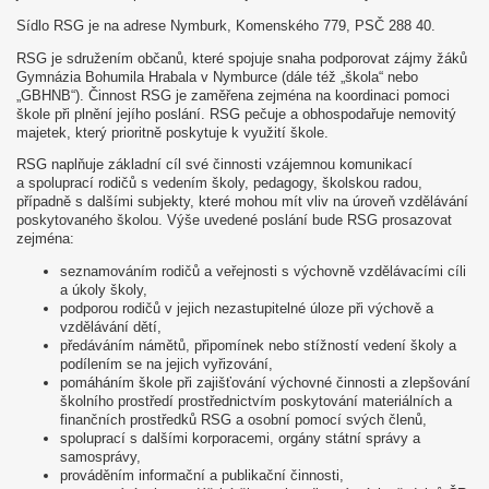
Sídlo RSG je na adrese Nymburk, Komenského 779, PSČ 288 40.
RSG je sdružením občanů, které spojuje snaha podporovat zájmy žáků
Gymnázia Bohumila Hrabala v Nymburce (dále též „škola“ nebo
„GBHNB“). Činnost RSG je zaměřena zejména na koordinaci pomoci
škole při plnění jejího poslání. RSG pečuje a obhospodařuje nemovitý
majetek, který prioritně poskytuje k využití škole.
RSG naplňuje základní cíl své činnosti vzájemnou komunikací
a spoluprací rodičů s vedením školy, pedagogy, školskou radou,
případně s dalšími subjekty, které mohou mít vliv na úroveň vzdělávání
poskytovaného školou. Výše uvedené poslání bude RSG prosazovat
zejména:
seznamováním rodičů a veřejnosti s výchovně vzdělávacími cíli
a úkoly školy,
podporou rodičů v jejich nezastupitelné úloze při výchově a
vzdělávání dětí,
předáváním námětů, připomínek nebo stížností vedení školy a
podílením se na jejich vyřizování,
pomáháním škole při zajišťování výchovné činnosti a zlepšování
školního prostředí prostřednictvím poskytování materiálních a
finančních prostředků RSG a osobní pomocí svých členů,
spoluprací s dalšími korporacemi, orgány státní správy a
samosprávy,
prováděním informační a publikační činnosti,