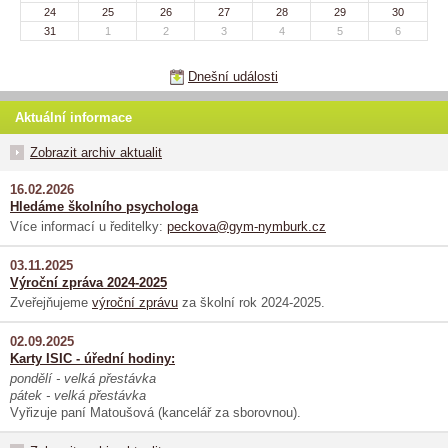
24
25
26
27
28
29
30
31
1
2
3
4
5
6
Dnešní události
Aktuální informace
Zobrazit archiv aktualit
16.02.2026
Hledáme školního psychologa
Více informací u ředitelky:
peckova@gym-nymburk.cz
03.11.2025
Výroční zpráva 2024-2025
Zveřejňujeme
výroční zprávu
za školní rok 2024-2025.
02.09.2025
Karty ISIC - úřední hodiny:
pondělí - velká přestávka
pátek - velká přestávka
Vyřizuje paní Matoušová (kancelář za sborovnou).