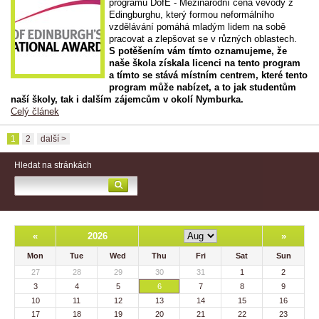
programu DofE - Mezinárodní cena vévody z
Edingburghu, který formou neformálního
vzdělávání pomáhá mladým lidem na sobě
pracovat a zlepšovat se v různých oblastech.
S potěšením vám tímto oznamujeme, že
naše škola získala licenci na tento program
a tímto se stává místním centrem, které tento
program může nabízet, a to jak studentům
naší školy, tak i dalším zájemcům v okolí Nymburka.
Celý článek
1
2
další >
Hledat na stránkách
«
2026
»
Mon
Tue
Wed
Thu
Fri
Sat
Sun
27
28
29
30
31
1
2
3
4
5
6
7
8
9
10
11
12
13
14
15
16
17
18
19
20
21
22
23