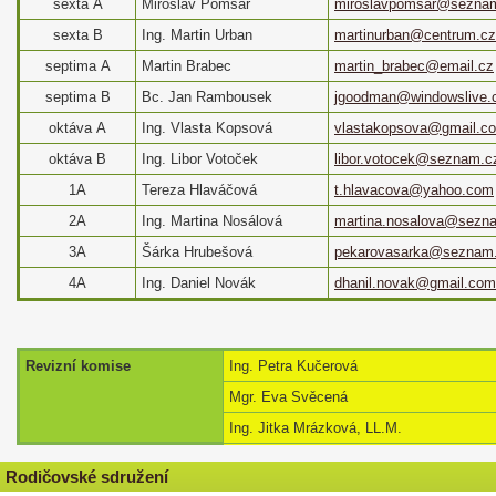
sexta A
Miroslav Pomšár
miroslavpomsar@sezna
sexta B
Ing. Martin Urban
martinurban@centrum.cz
septima
A
Martin Brabec
martin_brabec@email.cz
septima
B
Bc. Jan Rambousek
jgoodman@windowslive
oktáva
A
Ing. Vlasta Kopsová
vlastakopsova@gmail.c
oktáva
B
Ing. Libor Votoček
libor.votocek@seznam.c
1A
Tereza Hlaváčová
t.hlavacova@yahoo.com
2A
Ing. Martina Nosálová
martina.nosalova@sezn
3A
Šárka Hrubešová
pekarovasarka@seznam
4A
Ing. Daniel Novák
dhanil.novak@gmail.com
Revizní komise
Ing. Petra Kučerová
Mgr. Eva Svěcená
Ing. Jitka Mrázková, LL.M.
Rodičovské sdružení