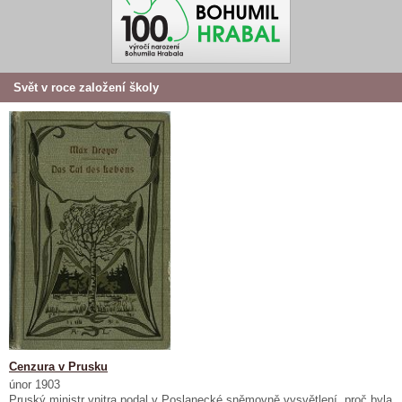
Svět v roce založení školy
Cenzura v Prusku
únor 1903
Pruský ministr vnitra podal v Poslanecké sněmovně vysvětlení, proč byla