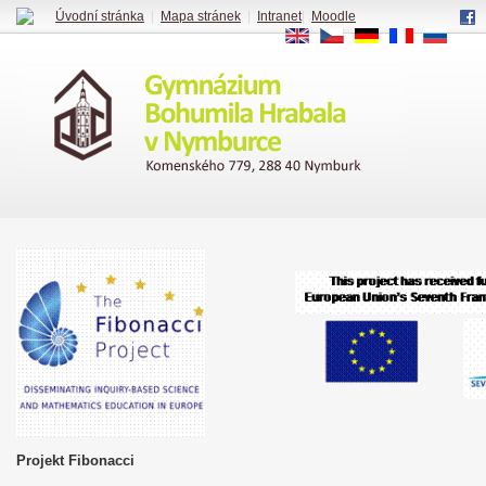
Úvodní stránka
|
Mapa stránek
|
Intranet
|
Moodle
EN
CS
DE
FR
RU
Projekt Fibonacci