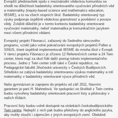
Evropští představitelé spolu s mezinárodní vědeckou komunitou se
shodli na důležitosti badatelsky orientovaného vyučování přírodních věd
a matematiky (inquiry-based science and mathematics education,
IBSME), a to na všech stupních škol. Badatelsky orientovaný typ
výuky podporuje úspěšně vědeckou gramotnost a povědomí o povaze
vědy. Zvláště důležité je v tomto kontextu badatelsky orientované
vyučování matematiky, neboť matematika je komunikačním jazykem
mezi všemi přírodními vědami.
Evropský projekt Fibonacci, zařazený do Sedmého rámcového
programu, vznikl jako volné pokračování evropských projektů Pollen a
SINUS, které úspěšně implementovali IBSME do mnoha škol v Evropě.
V rámci projektu Fibonacci je zřízeno 12 Referenčních center a 24 Twin
center, která mají za úkol řídit další postup tohoto implementačního
procesu. Jedno z Twin center sídlí také v České republice, na
Pedagogické fakultě Jihočeské univerzity v Českých Budějovicích.
Středisko se zabývá badatelsky orientovanou výukou matematiky a rolí
matematiky v badatelsky orientované výuce přírodních věd.
Naše gymnázium je zapojeno do projektu od září 2011, hlavním
garantem je paní H. Mahnelová. Ve spolupráci se školiteli z Twin centra
budou vytvořeny badatelsky orientované pracovní listy a pilotovány v
našich třídách.
Pracovní listy budou volně dostupné na stránkách českobudějovického
Twin centra
. Nejlepší z nich pak budou přeloženy do anglického jazyka,
aby mohly sloužit i zájemcům z jiných evropských zemí. Obdobně