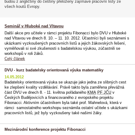
budou z angličtiny do češtiny přeloženy zajímavé pracovní listy ze
všech koutů Evropy.
Seminář v Hluboké nad Vltavou
Další akce pro učitele v rámci projektu Fibonacci bylo DVU v Hluboké
nad Vltavou ve dnech 8. 10. – 11. 10. 2012. Účastníci byli seznámeni s
ukázkami vyzkoušených pracovních listů a jejich žákovských řešení,
vyměňovali si své zkušenosti s badatelskou výukou, zúčastnili se
workshopů v roli žáků.
Celý článek
DVU - kurz badatelsky orientovaná výuka matematiky
14.05.2012
Badatelsky orientovaná výuka se ukazuje jako jedna ze slibných cest
ke zlepšení kvality vzdělávání. Právě takto byla zaměřena převážná
část DVU ve dnech 8. - 11. května pořádaného
KMA
PF JČU
v
Českých Budějovicích a financovaného z evropského projektu
Fibonacci. Aktivním účastníkem byla také prof. Mahnelová, která v
rámci samostatného workshopu seznámila ostatní učitele s ukázkami
pracovních listů, jež byly vyzkoušeny také našimi žáky.
Mezinárodní konference projektu Fibonacci