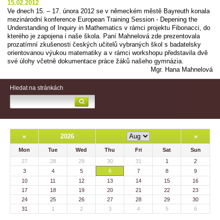
15.02.2012
Ve dnech 15. – 17. února 2012 se v německém městě Bayreuth konala
mezinárodní konference European Training Session - Depening the
Understanding of Inquiry in Mathematics v rámci projektu Fibonacci, do
kterého je zapojena i naše škola. Paní Mahnelová zde prezentovala
prozatímní zkušenosti českých učitelů vybraných škol s badatelsky
orientovanou výukou matematiky a v rámci workshopu představila dvě
své úlohy včetně dokumentace práce žáků našeho gymnázia.
Mgr. Hana Mahnelová
Hledat na stránkách
«
2026
»
Mon
Tue
Wed
Thu
Fri
Sat
Sun
27
28
29
30
31
1
2
3
4
5
6
7
8
9
10
11
12
13
14
15
16
17
18
19
20
21
22
23
24
25
26
27
28
29
30
31
1
2
3
4
5
6