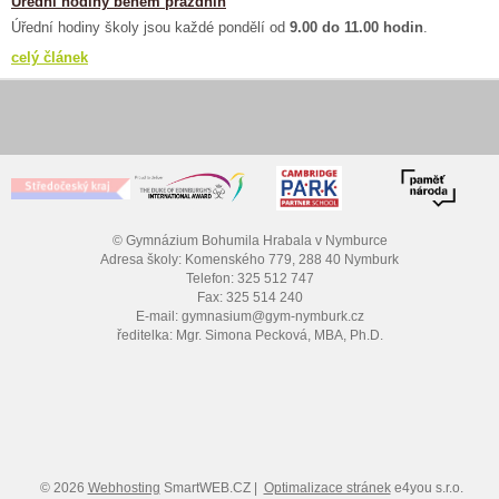
Úřední hodiny během prázdnin
Úřední hodiny školy jsou každé pondělí od
9.00 do 11.00 hodin
.
celý článek
© Gymnázium Bohumila Hrabala v Nymburce
Adresa školy: Komenského 779, 288 40 Nymburk
Telefon: 325 512 747
Fax: 325 514 240
E-mail: gymnasium@gym-nymburk.cz
ředitelka: Mgr. Simona Pecková, MBA, Ph.D.
© 2026
Webhosting
SmartWEB.CZ |
Optimalizace stránek
e4you s.r.o.