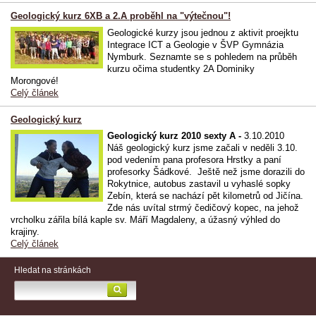
Geologický kurz 6XB a 2.A proběhl na "výtečnou"!
Geologické kurzy jsou jednou z aktivit proejktu
Integrace ICT a Geologie v ŠVP Gymnázia
Nymburk. Seznamte se s pohledem na průběh
kurzu očima studentky 2A Dominiky
Morongové!
Celý článek
Geologický kurz
Geologický kurz 2010 sexty A -
3.10.2010
Náš geologický kurz jsme začali v neděli 3.10.
pod vedením pana profesora Hrstky a paní
profesorky Šádkové. Ještě než jsme dorazili do
Rokytnice, autobus zastavil u vyhaslé sopky
Zebín, která se nachází pět kilometrů od Jičína.
Zde nás uvítal strmý čedičový kopec, na jehož
vrcholku zářila bílá kaple sv. Máří Magdaleny, a úžasný výhled do
krajiny.
Celý článek
Hledat na stránkách