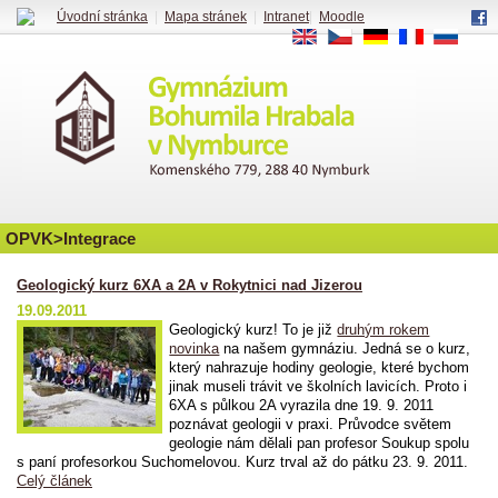
Úvodní stránka
|
Mapa stránek
|
Intranet
|
Moodle
EN
CS
DE
FR
RU
OPVK>Integrace
Geologický kurz 6XA a 2A v Rokytnici nad Jizerou
19.09.2011
Geologický kurz! To je již
druhým rokem
novinka
na našem gymnáziu. Jedná se o kurz,
který nahrazuje hodiny geologie, které bychom
jinak museli trávit ve školních lavicích. Proto i
6XA s půlkou 2A vyrazila dne 19. 9. 2011
poznávat geologii v praxi. Průvodce světem
geologie nám dělali pan profesor Soukup spolu
s paní profesorkou Suchomelovou. Kurz trval až do pátku 23. 9. 2011.
Celý článek