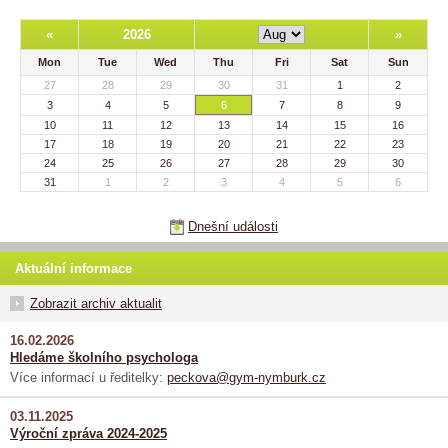
«
2026
»
Mon
Tue
Wed
Thu
Fri
Sat
Sun
27
28
29
30
31
1
2
3
4
5
6
7
8
9
10
11
12
13
14
15
16
17
18
19
20
21
22
23
24
25
26
27
28
29
30
31
1
2
3
4
5
6
Dnešní události
Aktuální informace
Zobrazit archiv aktualit
16.02.2026
Hledáme školního psychologa
Více informací u ředitelky:
peckova@gym-nymburk.cz
03.11.2025
Výroční zpráva 2024-2025