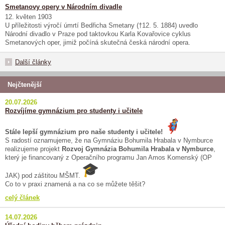
Smetanovy opery v Národním divadle
12. květen 1903
U příležitosti výročí úmrtí Bedřicha Smetany (†12. 5. 1884) uvedlo
Národní divadlo v Praze pod taktovkou Karla Kovařovice cyklus
Smetanových oper, jimiž počíná skutečná česká národní opera.
Další články
Nejčtenější
20.07.2026
Rozvíjíme gymnázium pro studenty i učitele
Stále lepší gymnázium pro naše studenty i učitele!
S radostí oznamujeme, že na Gymnáziu Bohumila Hrabala v Nymburce
realizujeme projekt
Rozvoj Gymnázia Bohumila Hrabala v Nymburce
,
který je financovaný z Operačního programu Jan Amos Komenský (OP
JAK) pod záštitou MŠMT.
Co to v praxi znamená a na co se můžete těšit?
celý článek
14.07.2026