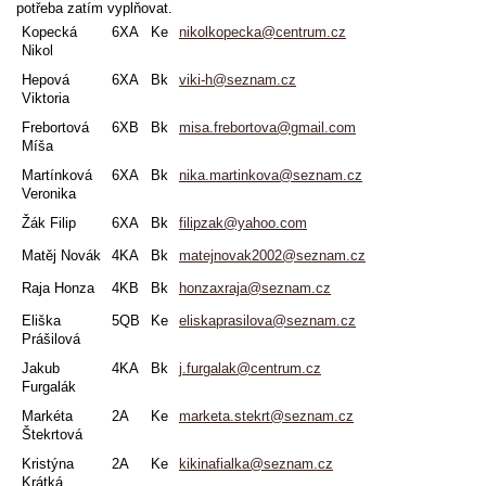
potřeba zatím vyplňovat.
Kopecká
6XA
Ke
nikolkopecka@centrum.cz
Nikol
Hepová
6XA
Bk
viki-h@seznam.cz
Viktoria
Frebortová
6XB
Bk
misa.frebortova@gmail.com
Míša
Martínková
6XA
Bk
nika.martinkova@seznam.cz
Veronika
Žák Filip
6XA
Bk
filipzak@yahoo.com
Matěj Novák
4KA
Bk
matejnovak2002@seznam.cz
Raja Honza
4KB
Bk
honzaxraja@seznam.cz
Eliška
5QB
Ke
eliskaprasilova@seznam.cz
Prášilová
Jakub
4KA
Bk
j.furgalak@centrum.cz
Furgalák
Markéta
2A
Ke
marketa.stekrt@seznam.cz
Štekrtová
Kristýna
2A
Ke
kikinafialka@seznam.cz
Krátká