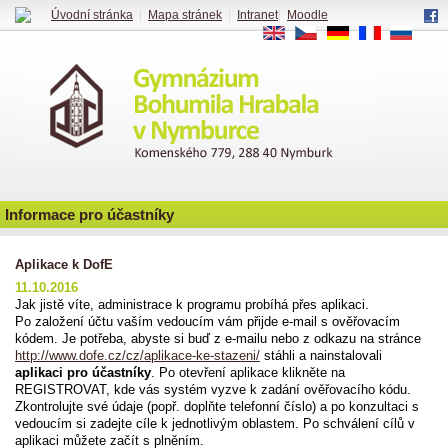
Úvodní stránka
|
Mapa stránek
|
Intranet
|
Moodle
EN
CS
DE
FR
RU
Informace pro účastníky
Aplikace k DofE
11.10.2016
Jak jistě víte, administrace k programu probíhá přes aplikaci.
Po založení účtu vaším vedoucím vám přijde e-mail s ověřovacím
kódem. Je potřeba, abyste si buď z e-mailu nebo z odkazu na stránce
http://www.dofe.cz/cz/aplikace-ke-stazeni/
stáhli a nainstalovali
aplikaci pro účastníky
. Po otevření aplikace klikněte na
REGISTROVAT, kde vás systém vyzve k zadání ověřovacího kódu.
Zkontrolujte své údaje (popř. doplňte telefonní číslo) a po konzultaci s
vedoucím si zadejte cíle k jednotlivým oblastem. Po schválení cílů v
aplikaci můžete začít s plněním.