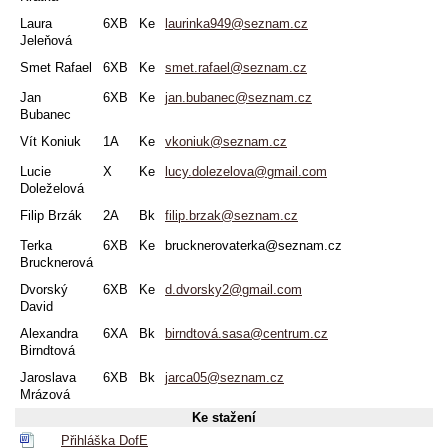
Laura
6XB
Ke
laurinka949@seznam.cz
Jeleňová
Smet Rafael
6XB
Ke
smet.rafael@seznam.cz
Jan
6XB
Ke
jan.bubanec@seznam.cz
Bubanec
Vít Koniuk
1A
Ke
vkoniuk@seznam.cz
Lucie
X
Ke
lucy.dolezelova@gmail.com
Doleželová
Filip Brzák
2A
Bk
filip.brzak@seznam.cz
Terka
6XB
Ke
brucknerovaterka@seznam.cz
Brucknerová
Dvorský
6XB
Ke
d.dvorsky2@gmail.com
David
Alexandra
6XA
Bk
birndtová.sasa@centrum.cz
Birndtová
Jaroslava
6XB
Bk
jarca05@seznam.cz
Mrázová
Ke stažení
Přihláška DofE