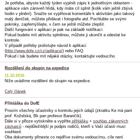
Je potřeba, abyste každý týden vyplnili zápis k jednotlivým oblastem -
aplikace vám zároveň hlídá, kdy máte cíl splnit (kolik vám ještě zbývá
hodin v plnění). Snažte se vyplňovat komentáře k aktivitám jako takový
malý deníček, můžete přidávat i fotografie atd. Pochlubte se svými
pokroky, zapřemýšlejte, v čem se ještě můžete zlepšit.
Další fungování v aplikaci je pak na základě notifikací.
Pokud budete mít aktivitu splněnou, můžete ji ukončit a odeslat ke
kontrole.
V případě potřeby prolistujte návod k aplikaci
(
http://www.dofe.cz/cz/aplikace/
) nebo FAQ.
Pokud i tak budete mít nějaké otázky, kontaktujte vedoucího.
Rozdělení do skupin na expedice
11.10.2016
Níže uvádíme rozdělení do skupin na expedice.
Celý článek
Přihláška do DofE
Prosím všechny účastníky o kontrolu jejich údajů (zkratku Ke má paní
prof. Koželská, Bk pan profesor Barančík).
Dále si v přloze vytiskněte a vyplňte
přihlášku
+
souhlas zákonných
zástupců
- nejdůležitější je podpis rodičů, kterří s Vaší účasti musí
souhlasit.
Oba dokumenty přineste co nejdříve svému vedoucímu, cíle není