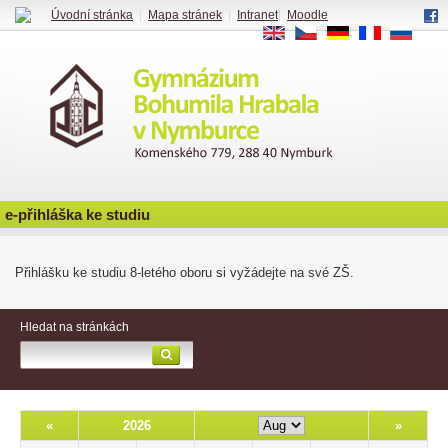
Úvodní stránka
|
Mapa stránek
|
Intranet
|
Moodle
EN
CS
DE
FR
RU
e-přihláška ke studiu
Přihlášku ke studiu 8-letého oboru si vyžádejte na své ZŠ.
Hledat na stránkách
«
2026
»