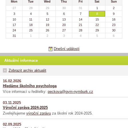
Mon
Tue
Wed
Thu
Fri
Sat
Sun
27
28
29
30
31
1
2
3
4
5
6
7
8
9
10
11
12
13
14
15
16
17
18
19
20
21
22
23
24
25
26
27
28
29
30
31
1
2
3
4
5
6
Dnešní události
Aktuální informace
Zobrazit archiv aktualit
16.02.2026
Hledáme školního psychologa
Více informací u ředitelky:
peckova@gym-nymburk.cz
03.11.2025
Výroční zpráva 2024-2025
Zveřejňujeme
výroční zprávu
za školní rok 2024-2025.
02.09.2025