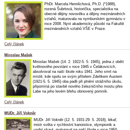
PhDr. Marcela Hennlichová, Ph.D. (*1988),
rozená Šubrtová, historička, specialistka na
obecné dějiny novověku a dějiny mezinárodních
vztahů, maturovala na nymburském gymnáziu v
roce 2008. Nyní akademicky působí na Fakultě
mezinárodních vztahů VŠE v Praze.
Celý článek
Miroslav Mašek
Miroslav Mašek (14. 2. 1922-5. 5. 1945), jedna z obětí
květnového povstání v roce 1945 v Čelákovicích,
absolvoval na naší škole roku 1941. Jeho smrt na
místě, kde spolu se svým přítelem Zdeňkem Austem
(1921-5. 5. 1945) oba padli při plnění strážního úkolu,
připomíná po stavbě nového železničního mostu přes
Labe na jeho levém břehu obnovený pomník.
Celý článek
MUDr. Jiří Vokněr
MUDr. Jiří Vokněr (12. 5. 1931-29. 5. 2018), lékař,
mistr světa v rychlostní kanoistice, olympionik a
vodní skaut, maturoval na naší škole v roce 1950.