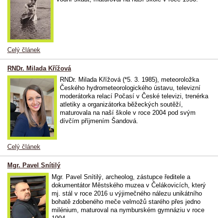
Celý článek
RNDr. Milada Křížová
RNDr. Milada Křížová (*5. 3. 1985), meteoroložka
Českého hydrometeorologického ústavu, televizní
moderátorka relací Počasí v České televizi, trenérka
atletiky a organizátorka běžeckých soutěží,
maturovala na naší škole v roce 2004 pod svým
dívčím příjmením Šandová.
Celý článek
Mgr. Pavel Snítilý
Mgr. Pavel Snítilý, archeolog, zástupce ředitele a
dokumentátor Městského muzea v Čelákovicích, který
mj. stál v roce 2016 u výjimečného nálezu unikátního
bohatě zdobeného meče velmožů starého přes jedno
milénium, maturoval na nymburském gymnáziu v roce