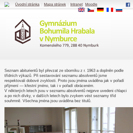
Úvodní stránka
|
Mapa stránek
|
Intranet
|
Moodle
EN
CS
DE
FR
RU
Seznam abiturientů byl převzat ze sborníku z r. 1963 a doplněn podle
třídních výkazů. Při sestavování seznamu absolventů jsme
respektovali dobové zvyklosti. Proto jsou jména uváděna jak v pořadí
příjmení — křestní jméno, tak i v pořadí obráceném.
V některých letech jsou v seznamu absolventů nejprve uvedeni chlapci
a po nich dívky, v dalších letech bylo zvykem vést seznamy tříd
souhrnně. Všechna jména jsou uváděna bez titulů.