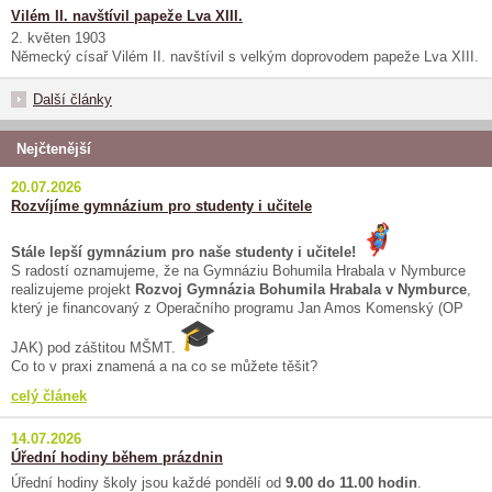
Vilém II. navštívil papeže Lva XIII.
2. květen 1903
Německý císař Vilém II. navštívil s velkým doprovodem papeže Lva XIII.
Další články
Nejčtenější
20.07.2026
Rozvíjíme gymnázium pro studenty i učitele
Stále lepší gymnázium pro naše studenty i učitele!
S radostí oznamujeme, že na Gymnáziu Bohumila Hrabala v Nymburce
realizujeme projekt
Rozvoj Gymnázia Bohumila Hrabala v Nymburce
,
který je financovaný z Operačního programu Jan Amos Komenský (OP
JAK) pod záštitou MŠMT.
Co to v praxi znamená a na co se můžete těšit?
celý článek
14.07.2026
Úřední hodiny během prázdnin
Úřední hodiny školy jsou každé pondělí od
9.00 do 11.00 hodin
.