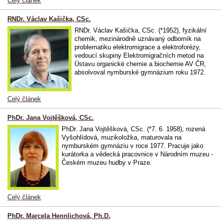
Celý článek
RNDr. Václav Kašička, CSc.
RNDr. Václav Kašička, CSc. (*1952), fyzikální
chemik, mezinárodně uznávaný odborník na
problematiku elektromigrace a elektroforézy,
vedoucí skupiny Elektromigračních metod na
Ústavu organické chemie a biochemie AV ČR,
absolvoval nymburské gymnázium roku 1972.
Celý článek
PhDr. Jana Vojtěšková, CSc.
PhDr. Jana Vojtěšková, CSc. (*7. 6. 1958), rozená
Vyšohlídová, muzikoložka, maturovala na
nymburském gymnáziu v roce 1977. Pracuje jako
kurátorka a vědecká pracovnice v Národním muzeu -
Českém muzeu hudby v Praze.
Celý článek
PhDr. Marcela Hennlichová, Ph.D.