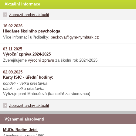
Aktuální informace
Zobrazit archiv aktualit
16.02.2026
Hledáme školního psychologa
Více informací u ředitelky:
peckova@gym-nymburk.cz
03.11.2025
Výroční zpráva 2024-2025
Zveřejňujeme
výroční zprávu
za školní rok 2024-2025.
02.09.2025
Karty ISIC - úřední hodiny:
pondělí - velká přestávka
pátek - velká přestávka
Vyřizuje paní Matoušová (kancelář za sborovnou).
Zobrazit archiv aktualit
Významní absolventi
MUDr. Radim Jetel
Absolvoval v roce 1960.