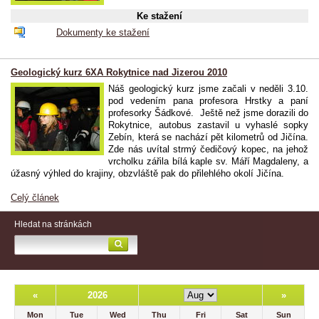
Ke stažení
Dokumenty ke stažení
Geologický kurz 6XA Rokytnice nad Jizerou 2010
Náš geologický kurz jsme začali v neděli 3.10.
pod vedením pana profesora Hrstky a paní
profesorky Šádkové. Ještě než jsme dorazili do
Rokytnice, autobus zastavil u vyhaslé sopky
Zebín, která se nachází pět kilometrů od Jičína.
Zde nás uvítal strmý čedičový kopec, na jehož
vrcholku zářila bílá kaple sv. Máří Magdaleny, a
úžasný výhled do krajiny, obzvláště pak do přilehlého okolí Jičína.
Celý článek
Hledat na stránkách
«
2026
»
Mon
Tue
Wed
Thu
Fri
Sat
Sun