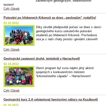
závěrečným geologickým, vědomostním
testem!
Celý článek
Putování po hřebenech Krkonoš se dnes „geologům“ vydařilo!
03.10.2012
Díky skvělé předpovědi počasí se dnes v rámci
geologického kurzu uskutečnilo putování
studentů po hřebenech Krkonoš. Pochodová
osa je z naší chaty prostá i geniální zároveň!
Celý článek
Geologické zastavení druhé, tentokrát v Harrachově!
02.10.2012
Úterní program byl svou náplní plný aktivit
spojených s konkurenčním městem
"krkonošského západu" – Harrachovem!
Celý článek
Geologický kurz 2.A odstartoval famózními nálezy na Kozákově!
01.10.2012