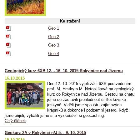
Ke stažení
Geo 1
Geo 2
Geo 3
Geo 4
Geologický kurz 6XB 12. - 16. 10. 2015 Rokytnice nad Jizerou
16.10.2015
Dne 12. 10. 2015 vyjeli žáci 6XB pod vedením
prof. M. Hrstky a M. Netopilíkové na geologický
kurz do Rokytnice nad Jizerou. Cestou na chatu
jsme se zastavili prohlédnout si Bozkovské
jeskyně. Viděli jsme spoustu zajímavých
krápníků a dokonce i podzemní jezero. Když
jsme přijeli, vybalili jsme si a vyzkoušeli si geocaching.
Celý článek
Geokurz 2A v Rokytnici n/J 5. - 9. 10. 2015
15.10.2015