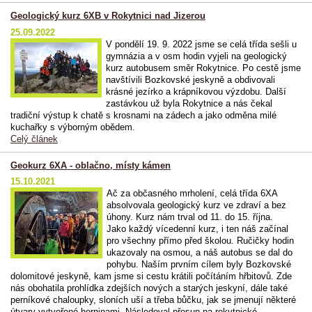
Geologický kurz 6XB v Rokytnici nad Jizerou
25.09.2022
V pondělí 19. 9. 2022 jsme se celá třída sešli u
gymnázia a v osm hodin vyjeli na geologický
kurz autobusem směr Rokytnice. Po cestě jsme
navštívili Bozkovské jeskyně a obdivovali
krásné jezírko a krápníkovou výzdobu.
Další
zastávkou už byla Rokytnice a nás čekal
tradiční výstup k chatě s krosnami na zádech a jako odměna milé
kuchařky s výborným obědem.
Celý článek
Geokurz 6XA - oblačno, místy kámen
15.10.2021
Ač za občasného mrholení, celá třída 6XA
absolvovala geologický kurz ve zdraví a bez
úhony. Kurz nám trval od 11. do 15. října.
Jako každý vícedenní kurz, i ten náš začínal
pro všechny přímo před školou. Ručičky hodin
ukazovaly na osmou, a náš autobus se dal do
pohybu. Naším prvním cílem byly Bozkovské
dolomitové jeskyně, kam jsme si cestu krátili počítáním hřbitovů. Zde
nás obohatila prohlídka zdejších nových a starých jeskyní, dále také
perníkové chaloupky, sloních uší a třeba bůčku, jak se jmenují některé
útvary vytvořené horninami. Následoval přesun na rokytnické