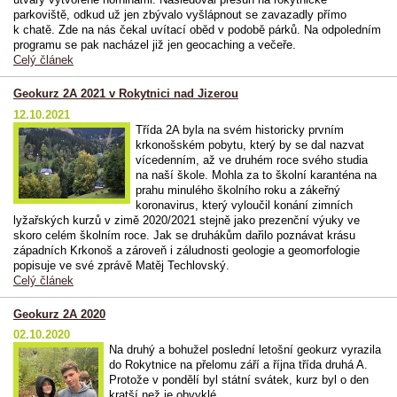
parkoviště, odkud už jen zbývalo vyšlápnout se zavazadly přímo
k chatě. Zde na nás čekal uvítací oběd v podobě párků. Na odpoledním
programu se pak nacházel již jen geocaching a večeře.
Celý článek
Geokurz 2A 2021 v Rokytnici nad Jizerou
12.10.2021
Třída 2A byla na svém historicky prvním
krkonošském pobytu, který by se dal nazvat
vícedenním, až ve druhém roce svého studia
na naší škole. Mohla za to školní karanténa na
prahu minulého školního roku a zákeřný
koronavirus, který vyloučil konání zimních
lyžařských kurzů v zimě 2020/2021 stejně jako prezenční výuky ve
skoro celém školním roce. Jak se druhákům dařilo poznávat krásu
západních Krkonoš a zároveň i záludnosti geologie a geomorfologie
popisuje ve své zprávě Matěj Techlovský.
Celý článek
Geokurz 2A 2020
02.10.2020
Na druhý a bohužel poslední letošní geokurz vyrazila
do Rokytnice na přelomu září a října třída druhá A.
Protože v pondělí byl státní svátek, kurz byl o den
kratší než je obvyklé.