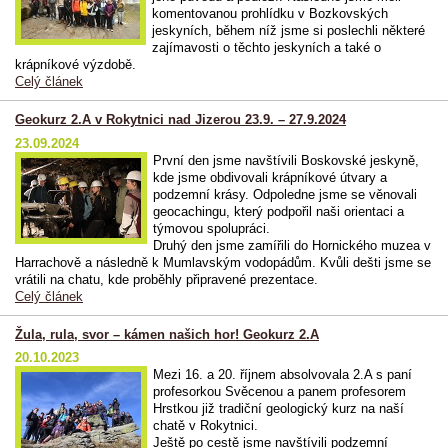
komentovanou prohlídku v Bozkovských
jeskyních, během níž jsme si poslechli některé
zajímavosti o těchto jeskyních a také o
krápníkové výzdobě.
Celý článek
Geokurz 2.A v Rokytnici nad Jizerou 23.9. – 27.9.2024
23.09.2024
První den jsme navštívili Boskovské jeskyně,
kde jsme obdivovali krápníkové útvary a
podzemní krásy. Odpoledne jsme se věnovali
geocachingu, který podpořil naši orientaci a
týmovou spolupráci.
Druhý den jsme zamířili do Hornického muzea v
Harrachově a následně k Mumlavským vodopádům. Kvůli dešti jsme se
vrátili na chatu, kde proběhly připravené prezentace.
Celý článek
Žula, rula, svor – kámen našich hor! Geokurz 2.A
20.10.2023
Mezi 16. a 20. říjnem absolvovala 2.A s paní
profesorkou Svěcenou a panem profesorem
Hrstkou již tradiční geologický kurz na naší
chatě v Rokytnici.
Ještě po cestě jsme navštívili podzemní