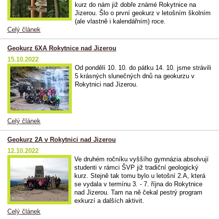
kurz do nám již dobře známé Rokytnice na
Jizerou. Šlo o první geokurz v letošním školním
(ale vlastně i kalendářním) roce.
Celý článek
Geokurz 6XA Rokytnice nad Jizerou
15.10.2022
Od pondělí 10. 10. do pátku 14. 10. jsme strávili
5 krásných slunečných dnů na geokurzu v
Rokytnici nad Jizerou.
Celý článek
Geokurz 2A v Rokytnici nad Jizerou
12.10.2022
Ve druhém ročníku vyššího gymnázia absolvují
studenti v rámci ŠVP již tradiční geologický
kurz. Stejně tak tomu bylo u letošní 2.A, která
se vydala v termínu 3. - 7. října do Rokytnice
nad Jizerou. Tam na ně čekal pestrý program
exkurzí a dalších aktivit.
Celý článek