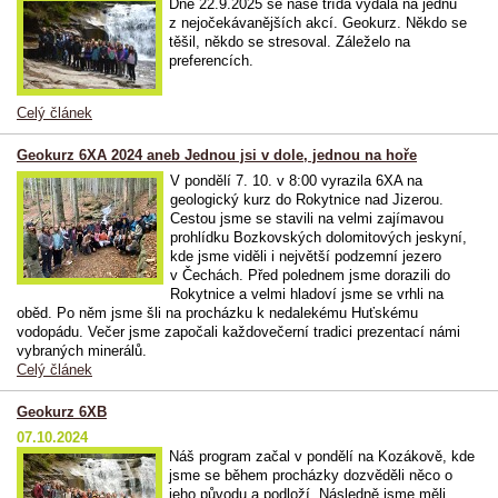
Dne 22.9.2025 se naše třída vydala na jednu
z nejočekávanějších akcí. Geokurz. Někdo se
těšil, někdo se stresoval. Záleželo na
preferencích.
Celý článek
Geokurz 6XA 2024 aneb Jednou jsi v dole, jednou na hoře
V pondělí 7. 10. v 8:00 vyrazila 6XA na
geologický kurz do Rokytnice nad Jizerou.
Cestou jsme se stavili na velmi zajímavou
prohlídku Bozkovských dolomitových jeskyní,
kde jsme viděli i největší podzemní jezero
v Čechách. Před polednem jsme dorazili do
Rokytnice a velmi hladoví jsme se vrhli na
oběd. Po něm jsme šli na procházku k nedalekému Huťskému
vodopádu. Večer jsme započali každovečerní tradici prezentací námi
vybraných minerálů.
Celý článek
Geokurz 6XB
07.10.2024
Náš program začal v pondělí na Kozákově, kde
jsme se během procházky dozvěděli něco o
jeho původu a podloží. Následně jsme měli