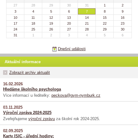
27
28
29
30
31
1
2
3
4
5
6
7
8
9
10
11
12
13
14
15
16
17
18
19
20
21
22
23
24
25
26
27
28
29
30
31
1
2
3
4
5
6
Dnešní události
Aktuální informace
Zobrazit archiv aktualit
16.02.2026
Hledáme školního psychologa
Více informací u ředitelky:
peckova@gym-nymburk.cz
03.11.2025
Výroční zpráva 2024-2025
Zveřejňujeme
výroční zprávu
za školní rok 2024-2025.
02.09.2025
Karty ISIC - úřední hodiny: