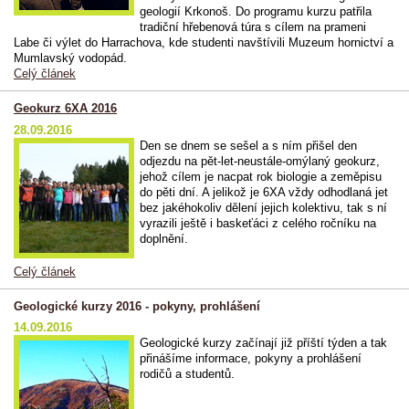
geologií Krkonoš. Do programu kurzu patřila
tradiční hřebenová túra s cílem na prameni
Labe či výlet do Harrachova, kde studenti navštívili Muzeum hornictví a
Mumlavský vodopád.
Celý článek
Geokurz 6XA 2016
28.09.2016
Den se dnem se sešel a s ním přišel den
odjezdu na pět-let-neustále-omýlaný geokurz,
jehož cílem je nacpat rok biologie a zeměpisu
do pěti dní. A jelikož je 6XA vždy odhodlaná jet
bez jakéhokoliv dělení jejich kolektivu, tak s ní
vyrazili ještě i baskeťáci z celého ročníku na
doplnění.
Celý článek
Geologické kurzy 2016 - pokyny, prohlášení
14.09.2016
Geologické kurzy začínají již příští týden a tak
přinášíme informace, pokyny a prohlášení
rodičů a studentů.