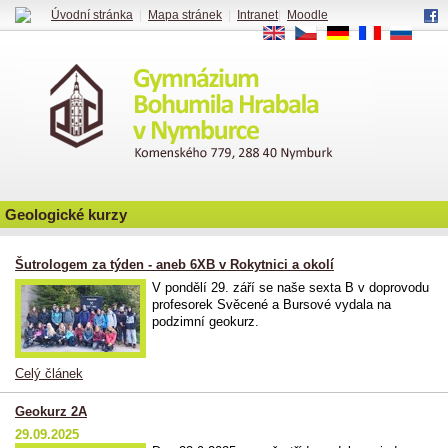
Úvodní stránka
|
Mapa stránek
|
Intranet
|
Moodle
EN
CS
DE
FR
RU
Geologické kurzy
Šutrologem za týden - aneb 6XB v Rokytnici a okolí
V pondělí 29. září se naše sexta B v doprovodu
profesorek Svěcené a Bursové vydala na
podzimní geokurz.
Celý článek
Geokurz 2A
29.09.2025