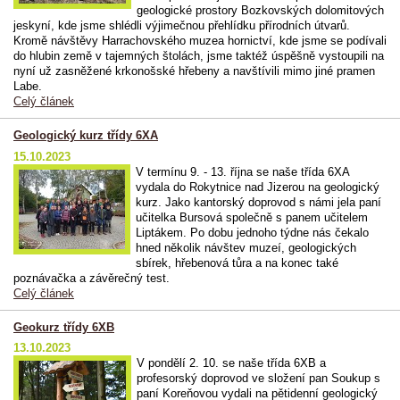
geologické prostory Bozkovských dolomitových
jeskyní, kde jsme shlédli výjimečnou přehlídku přírodních útvarů.
Kromě návštěvy Harrachovského muzea hornictví, kde jsme se podívali
do hlubin země v tajemných štolách, jsme taktéž úspěšně vystoupili na
nyní už zasněžené krkonošské hřebeny a navštívili mimo jiné pramen
Labe.
Celý článek
Geologický kurz třídy 6XA
15.10.2023
V termínu 9. - 13. října se naše třída 6XA
vydala do Rokytnice nad Jizerou na geologický
kurz. Jako kantorský doprovod s námi jela paní
učitelka Bursová společně s panem učitelem
Liptákem. Po dobu jednoho týdne nás čekalo
hned několik návštev muzeí, geologických
sbírek, hřebenová tůra a na konec také
poznávačka a závěrečný test.
Celý článek
Geokurz třídy 6XB
13.10.2023
V pondělí 2. 10. se naše třída 6XB a
profesorský doprovod ve složení pan Soukup s
paní Koreňovou vydali na pětidenní geologický