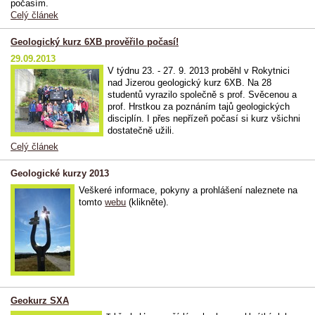
počasím.
Celý článek
Geologický kurz 6XB prověřilo počasí!
29.09.2013
V týdnu 23. - 27. 9. 2013 proběhl v Rokytnici
nad Jizerou geologický kurz 6XB. Na 28
studentů vyrazilo společně s prof. Svěcenou a
prof. Hrstkou za poznáním tajů geologických
disciplín. I přes nepřízeň počasí si kurz všichni
dostatečně užili.
Celý článek
Geologické kurzy 2013
Veškeré informace, pokyny a prohlášení naleznete na
tomto
webu
(klikněte).
Geokurz SXA