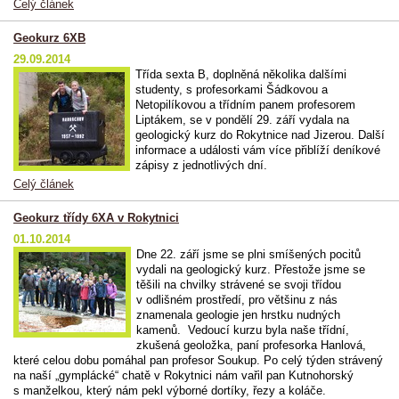
Celý článek
Geokurz 6XB
29.09.2014
Třída sexta B, doplněná několika dalšími
studenty, s profesorkami Šádkovou a
Netopilíkovou a třídním panem profesorem
Liptákem, se v pondělí 29. září vydala na
geologický kurz do Rokytnice nad Jizerou. Další
informace a události vám více přiblíží deníkové
zápisy z jednotlivých dní.
Celý článek
Geokurz třídy 6XA v Rokytnici
01.10.2014
Dne 22. září jsme se plni smíšených pocitů
vydali na geologický kurz. Přestože jsme se
těšili na chvilky strávené se svoji třídou
v odlišném prostředí, pro většinu z nás
znamenala geologie jen hrstku nudných
kamenů. Vedoucí kurzu byla naše třídní,
zkušená geoložka, paní profesorka Hanlová,
které celou dobu pomáhal pan profesor Soukup. Po celý týden strávený
na naší „gymplácké“ chatě v Rokytnici nám vařil pan Kutnohorský
s manželkou, který nám pekl výborné dortíky, řezy a koláče.