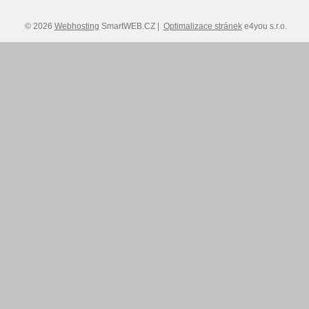
© 2026
Webhosting
SmartWEB.CZ |
Optimalizace stránek
e4you s.r.o.