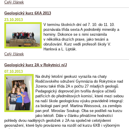
Celý článek
Geologický kurz 6XA 2013
23.10.2013
V termínu školních dní od 7. 10. do 11. 10.
poznávala třída sexta A podrobněji minerály a
horniny. Dokonce se s nimi seznámila
v několika druzích praxe, jako tesání a
obrušování. Kurz vedli profesoři školy V.
Hanlová a L. Lipták.
Celý článek
Geologický kurz 2A v Rokytnici n/J
07.10.2013
Na druhý letošní geokurz vyrazila na chaty
Rodičovského sdružení Gymnázia do Rokytnice nad
Jizerou také třída 2A v počtu 27 mladých geologů.
Pedagogický doprovod jim tvořila dvojice učitelů
patřících do předmětových komisí, které mezi sebou
na naší škole geologickou výuku pravidelně integrují:
za biologii paní prof. Martina Weissová, za zeměpis
pan prof. Miroslav Soukup. Oba se podíleli na kurzu
jako lektoři. Dále v článku přinášíme hodnotící
pohledy dvou nadějných geoložek z 2A na společné celotýdenní
geosnažení, které bylo provázeno na rozdíl od kurzu 6XB i výborným