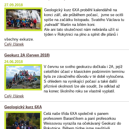
27.09.2018
Geologický kurz 6XA proběhl kalendářně na
konci září, ale průběhem počasí, jsme se ocitli
spíše na začátku listopadu. Svatého Václava tu
„nahradil“ Martin na bílém koni.
Ale ani tato skutečnost nám nebránila užít si
týden v Rokytnici na plno a splnit dle plánů i
všechny exkurze.
Celý článek
Geokurz 2A (červen 2018)
24.06.2018
V červnu se svého geokurzu dočkala i 2A, jejíž
celotřídní účast v klasickém podzimním termínu
byla ze závažného důvodu v té době vyloučena.
S ohledem na vynikající počasí a také další
příznivé okolnosti lze ale soudit, že odklad až
na konec školního roku se vlastně vyplatil.
Celý článek
Geologický kurz 6XA
Celá naše třída 6XA společně s panem
profesorem Barančíkem a paní profesorkou
Weissovou vyrazila na očekávaný Geokurz do
Rokytnice. Během týdne jsme navštívili