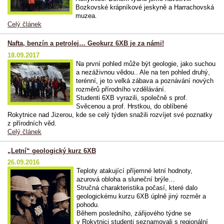
Bozkovské krápníkové jeskyně a Harrachovská
muzea.
Celý článek
Nafta, benzín a petrolej… Geokurz 6XB je za námi!
18.09.2017
Na první pohled může být geologie, jako suchou
a nezáživnou vědou.. Ale na ten pohled druhý,
terénní, je to velká zábava a poznávání nových
rozměrů přírodního vzdělávání.
Studenti 6XB vyrazili, společně s prof.
Svěcenou a prof. Hrstkou, do oblíbené
Rokytnice nad Jizerou, kde se celý týden snažili rozvíjet své poznatky
z přírodních věd.
Celý článek
„Letní“ geologický kurz 6XB
26.09.2016
Teploty atakující příjemné letní hodnoty,
azurová obloha a sluneční brýle…
Stručná charakteristika počasí, které dalo
geologickému kurzu 6XB úplně jiný rozměr a
pohodu.
Během posledního, zářijového týdne se
v Rokytnici studenti seznamovali s regionální