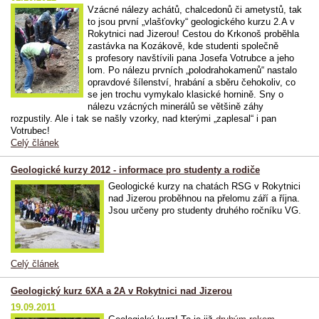
Vzácné nálezy achátů, chalcedonů či ametystů, tak
to jsou první „vlašťovky“ geologického kurzu 2.A v
Rokytnici nad Jizerou! Cestou do Krkonoš proběhla
zastávka na Kozákově, kde studenti společně
s profesory navštívili pana Josefa Votrubce a jeho
lom. Po nálezu prvních „polodrahokamenů“ nastalo
opravdové šílenství, hrabání a sběru čehokoliv, co
se jen trochu vymykalo klasické hornině. Sny o
nálezu vzácných minerálů se většině záhy
rozpustily. Ale i tak se našly vzorky, nad kterými „zaplesal“ i pan
Votrubec!
Celý článek
Geologické kurzy 2012 - informace pro studenty a rodiče
Geologické kurzy na chatách RSG v Rokytnici
nad Jizerou proběhnou na přelomu září a října.
Jsou určeny pro studenty druhého ročníku VG.
Celý článek
Geologický kurz 6XA a 2A v Rokytnici nad Jizerou
19.09.2011