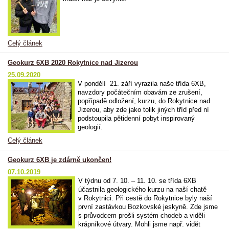
Celý článek
Geokurz 6XB 2020 Rokytnice nad Jizerou
25.09.2020
V pondělí 21. září vyrazila naše třída 6XB,
navzdory počátečním obavám ze zrušení,
popřípadě odložení, kurzu, do Rokytnice nad
Jizerou, aby zde jako tolik jiných tříd před ní
podstoupila pětidenní pobyt inspirovaný
geologií.
Celý článek
Geokurz 6XB je zdárně ukončen!
07.10.2019
V týdnu od 7. 10. – 11. 10. se třída 6XB
účastnila geologického kurzu na naší chatě
v Rokytnici. Při cestě do Rokytnice byly naší
první zastávkou Bozkovské jeskyně. Zde jsme
s průvodcem prošli systém chodeb a viděli
krápníkové útvary. Mohli jsme např. vidět