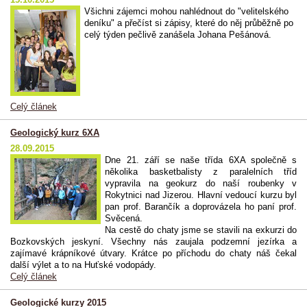
Všichni zájemci mohou nahlédnout do "velitelského
deníku" a přečíst si zápisy, které do něj průběžně po
celý týden pečlivě zanášela Johana Pešánová.
Celý článek
Geologický kurz 6XA
28.09.2015
Dne 21. září se naše třída 6XA společně s
několika basketbalisty z paralelních tříd
vypravila na geokurz do naší roubenky v
Rokytnici nad Jizerou. Hlavní vedoucí kurzu byl
pan prof. Barančík a doprovázela ho paní prof.
Svěcená.
Na cestě do chaty jsme se stavili na exkurzi do
Bozkovských jeskyní. Všechny nás zaujala podzemní jezírka a
zajímavé krápníkové útvary. Krátce po příchodu do chaty náš čekal
další výlet a to na Huťské vodopády.
Celý článek
Geologické kurzy 2015