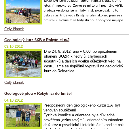
Takže, byl jsem požádán, abych napsal krátký sloh o
letošním geokurzu. Zprvu se mi to ani nechtělo věřit,
protože ve slohu jsem nikdy nijak exceloval, na to
byla v naší třídě vždy Kristýna, ale nakonec jsem se s
tím smířil. Pokusím se tedy shrnout pobyt co nejlépe.
Celý článek
Geologický kurz 6XB v Rokytnici n/J
09.10.2012
Dne 24. 9. 2012 ráno v 8.00, po opožděném
shánění BOZP, kinedrylů, chybějících
účastníků a dalších vcelku důležitých věcí na
cestu, jsme se úspěšně vypravili na geologický
kurz do Rokytnice.
Celý článek
Geologové jdou v Rokytnici do finiše!
04.10.2012
Předposlední den geologického kurzu 2.A byl
věnován soutěžení!
Fyzická kondice a orientace byla důkladně
prověřena „azimutovým“ - orientačním závodem
družstev a psychická i intelektuální kondice pak