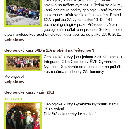
Geologický kurz! To je již
druhým rokem
novinka
na našem gymnáziu. Jedná se o kurz,
který nahrazuje hodiny geologie, které bychom
jinak museli trávit ve školních lavicích. Proto i
6XA s půlkou 2A vyrazila dne 19. 9. 2011
poznávat geologii v praxi. Průvodce světem
geologie nám dělali pan profesor Soukup spolu
s paní profesorkou Suchomelovou. Kurz trval až do pátku 23. 9. 2011.
Celý článek
Geologický kurz 6XB a 2.A proběhl na "výtečnou"!
Geologické kurzy jsou jednou z aktivit proejktu
Integrace ICT a Geologie v ŠVP Gymnázia
Nymburk. Seznamte se s pohledem na průběh
kurzu očima studentky 2A Dominiky
Morongové!
Celý článek
Geologické kurzy - září 2011
12.09.2011
Geologické kurzy Gymnázia Nymburk startují
již za týden!
Důležité dokumenty ke stažení!