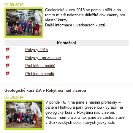
02.09.2015
Geologické kurzy 2015 se pomalu blíží a na
tomto místě naleznete důležité dokumenty pro
vlastní kurzy.
Další informace u vedoucích kurzů.
Ke stažení
Pokyny 2015
Pokyny - prezentace
Prohlášení rodičů
Přehled minerálů
Geologické kurz 2.A v Rokytnici nad Jizerou
06.10.2014
V pondělí 6. října jsme s našimi profesory –
panem Hrstkou a paní Svěcenou - vyrazili na
geologický kurz v Rokytnici nad Jizerou.
Počasí nám přálo, a tak jsme se cestou stavili
v Bozkovských dolomitových jeskyních.