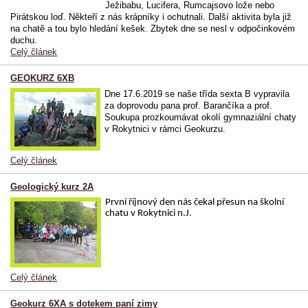
Ježibabu, Lucifera, Rumcajsovo lože nebo
Pirátskou loď. Někteří z nás krápníky i ochutnali. Další aktivita byla již
na chatě a tou bylo hledání kešek. Zbytek dne se nesl v odpočinkovém
duchu.
Celý článek
GEOKURZ 6XB
Dne 17.6.2019 se naše třída sexta B vypravila
za doprovodu pana prof. Barančíka a prof.
Soukupa prozkoumávat okolí gymnaziální chaty
v Rokytnici v rámci Geokurzu.
Celý článek
Geologický kurz 2A
První říjnový den nás čekal přesun na školní
chatu v Rokytnici n.J.
Celý článek
Geokurz 6XA s dotekem paní zimy