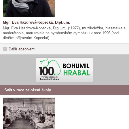
Mgr. Eva Hazdrová-Kopecká, Dipl.um.
Mgr.
Eva Hazdrová-Kopecká,
Dipl.um.
(*1977), muzikoložka, hlasatelka a
moderátorka, maturovala na nymburském gymnáziu v roce 1996 (pod
dívčím příjmením Kopecká).
Další absolventi
Svět v roce založení školy