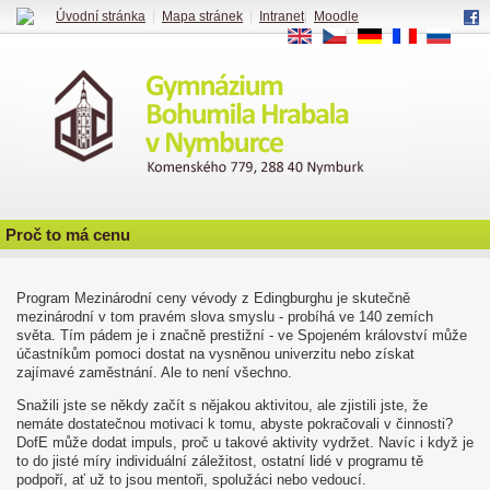
Úvodní stránka
|
Mapa stránek
|
Intranet
|
Moodle
EN
CS
DE
FR
RU
Proč to má cenu
Program Mezinárodní ceny vévody z Edingburghu je skutečně
mezinárodní v tom pravém slova smyslu - probíhá ve 140 zemích
světa. Tím pádem je i značně prestižní - ve Spojeném království může
účastníkům pomoci dostat na vysněnou univerzitu nebo získat
zajímavé zaměstnání. Ale to není všechno.
Snažili jste se někdy začít s nějakou aktivitou, ale zjistili jste, že
nemáte dostatečnou motivaci k tomu, abyste pokračovali v činnosti?
DofE může dodat impuls, proč u takové aktivity vydržet. Navíc i když je
to do jisté míry individuální záležitost, ostatní lidé v programu tě
podpoří, ať už to jsou mentoři, spolužáci nebo vedoucí.