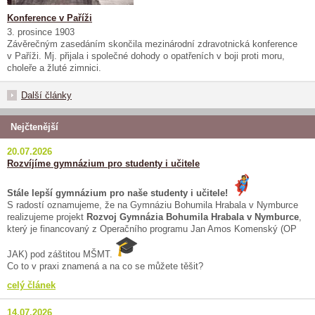
Konference v Paříži
3. prosince 1903
Závěrečným zasedáním skončila mezinárodní zdravotnická konference
v Paříži. Mj. přijala i společné dohody o opatřeních v boji proti moru,
choleře a žluté zimnici.
Další články
Nejčtenější
20.07.2026
Rozvíjíme gymnázium pro studenty i učitele
Stále lepší gymnázium pro naše studenty i učitele!
S radostí oznamujeme, že na Gymnáziu Bohumila Hrabala v Nymburce
realizujeme projekt
Rozvoj Gymnázia Bohumila Hrabala v Nymburce
,
který je financovaný z Operačního programu Jan Amos Komenský (OP
JAK) pod záštitou MŠMT.
Co to v praxi znamená a na co se můžete těšit?
celý článek
14.07.2026