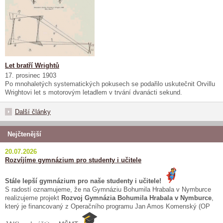
Let bratří Wrightů
17. prosinec 1903
Po mnohaletých systematických pokusech se podařilo uskutečnit Orvillu
Wrightovi let s motorovým letadlem v trvání dvanácti sekund.
Další články
Nejčtenější
20.07.2026
Rozvíjíme gymnázium pro studenty i učitele
Stále lepší gymnázium pro naše studenty i učitele!
S radostí oznamujeme, že na Gymnáziu Bohumila Hrabala v Nymburce
realizujeme projekt
Rozvoj Gymnázia Bohumila Hrabala v Nymburce
,
který je financovaný z Operačního programu Jan Amos Komenský (OP