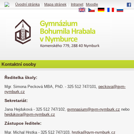
Úvodní stránka
|
Mapa stránek
|
Intranet
|
Moodle
EN
CS
DE
FR
RU
Kontaktní osoby
Ředitelka školy:
Mgr. Simona Pecková MBA, PhD. - 325 512 747/101,
peckova@gym-
nymburk.cz
Sekretariát:
Jana Hejduková - 325 512 747/102,
gymnasium@gym-nymburk.cz
nebo
hejdukova@gym-nymburk.cz
Zástupce ředitele:
Mgr. Michal Hrstka - 325 512 747/103,
hrstka@gym-nymburk.cz