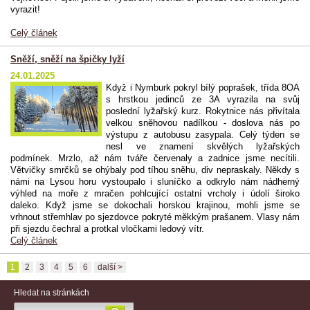
vyrazit!
Celý článek
Sněží, sněží na špičky lyží
24.01.2025
Když i Nymburk pokryl bílý poprašek, třída 8OA
s hrstkou jedinců ze 3A vyrazila na svůj
poslední lyžařský kurz. Rokytnice nás přivítala
velkou sněhovou nadílkou - doslova nás po
výstupu z autobusu zasypala. Celý týden se
nesl ve znamení skvělých lyžařských
podmínek. Mrzlo, až nám tváře červenaly a zadnice jsme necítili.
Větvičky smrčků se ohýbaly pod tíhou sněhu, div nepraskaly. Někdy s
námi na Lysou horu vystoupalo i sluníčko a odkrylo nám nádherný
výhled na moře z mračen pohlcující ostatní vrcholy i údolí široko
daleko. Když jsme se dokochali horskou krajinou, mohli jsme se
vrhnout střemhlav po sjezdovce pokryté měkkým prašanem. Vlasy nám
při sjezdu čechral a protkal vločkami ledový vítr.
Celý článek
1
2
3
4
5
6
další >
Hledat na stránkách