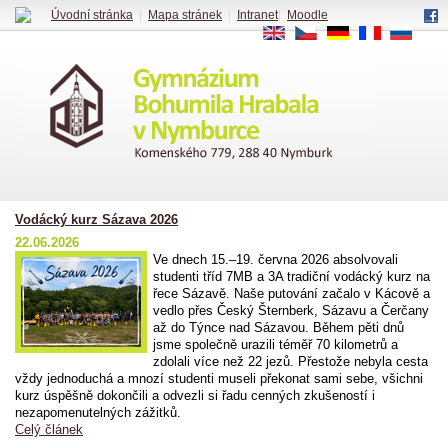
Úvodní stránka
|
Mapa stránek
|
Intranet
|
Moodle
EN
CS
DE
FR
RU
Vodácký kurz Sázava 2026
22.06.2026
Ve dnech 15.–19. června 2026 absolvovali
studenti tříd 7MB a 3A tradiční vodácký kurz na
řece Sázavě. Naše putování začalo v Kácově a
vedlo přes Český Šternberk, Sázavu a Čerčany
až do Týnce nad Sázavou. Během pěti dnů
jsme společně urazili téměř 70 kilometrů a
zdolali více než 22 jezů. Přestože nebyla cesta
vždy jednoduchá a mnozí studenti museli překonat sami sebe, všichni
kurz úspěšně dokončili a odvezli si řadu cenných zkušeností i
nezapomenutelných zážitků.
Celý článek