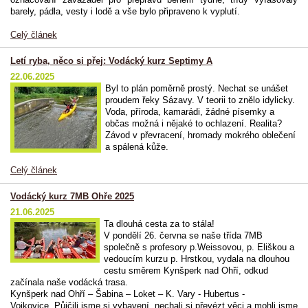
barely, pádla, vesty i lodě a vše bylo připraveno k vyplutí.
Celý článek
Letí ryba, něco si přej: Vodácký kurz Septimy A
22.06.2025
Byl to plán poměrně prostý. Nechat se unášet
proudem řeky Sázavy. V teorii to znělo idylicky.
Voda, příroda, kamarádi, žádné písemky a
občas možná i nějaké to ochlazení. Realita?
Závod v převracení, hromady mokrého oblečení
a spálená kůže.
Celý článek
Vodácký kurz 7MB Ohře 2025
21.06.2025
Ta dlouhá cesta za to stála!
V pondělí 26. června se naše třída 7MB
společně s profesory p.Weissovou, p. Eliškou a
vedoucím kurzu p. Hrstkou, vydala na dlouhou
cestu směrem Kynšperk nad Ohří, odkud
začínala naše vodácká trasa.
Kynšperk nad Ohří – Šabina – Loket – K. Vary - Hubertus -
Vojkovice.
Půjčili jsme si vybavení, nechali si převézt věci a mohli jsme