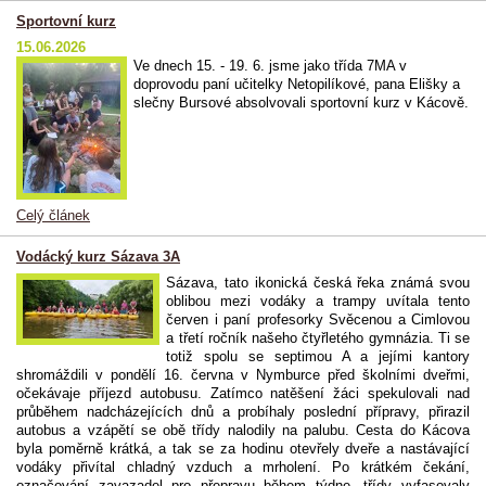
Sportovní kurz
15.06.2026
Ve dnech 15. - 19. 6. jsme jako třída 7MA v
doprovodu paní učitelky Netopilíkové, pana Elišky a
slečny Bursové absolvovali sportovní kurz v Kácově.
Celý článek
Vodácký kurz Sázava 3A
Sázava, tato ikonická česká řeka známá svou
oblibou mezi vodáky a trampy uvítala tento
červen i paní profesorky Svěcenou a Cimlovou
a třetí ročník našeho čtyřletého gymnázia. Ti se
totiž spolu se septimou A a jejími kantory
shromáždili v pondělí 16. června v Nymburce před školními dveřmi,
očekávaje příjezd autobusu. Zatímco natěšení žáci spekulovali nad
průběhem nadcházejících dnů a probíhaly poslední přípravy, přirazil
autobus a vzápětí se obě třídy nalodily na palubu. Cesta do Kácova
byla poměrně krátká, a tak se za hodinu otevřely dveře a nastávající
vodáky přivítal chladný vzduch a mrholení. Po krátkém čekání,
označování zavazadel pro přepravu během týdne, třídy vyfasovaly