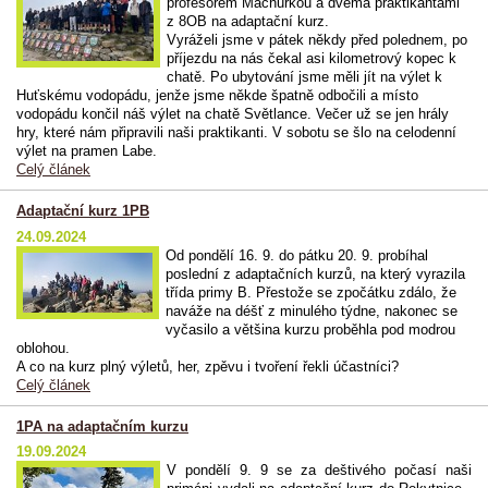
profesorem Machurkou a dvěma praktikantami
z 8OB na adaptační kurz.
Vyráželi jsme v pátek někdy před polednem, po
příjezdu na nás čekal asi kilometrový kopec k
chatě. Po ubytování jsme měli jít na výlet k
Huťskému vodopádu, jenže jsme někde špatně odbočili a místo
vodopádu končil náš výlet na chatě Světlance. Večer už se jen hrály
hry, které nám připravili naši praktikanti. V sobotu se šlo na celodenní
výlet na pramen Labe.
Celý článek
Adaptační kurz 1PB
24.09.2024
Od pondělí 16. 9. do pátku 20. 9. probíhal
poslední z adaptačních kurzů, na který vyrazila
třída primy B. Přestože se zpočátku zdálo, že
naváže na déšť z minulého týdne, nakonec se
vyčasilo a většina kurzu proběhla pod modrou
oblohou.
A co na kurz plný výletů, her, zpěvu i tvoření řekli účastníci?
Celý článek
1PA na adaptačním kurzu
19.09.2024
V pondělí 9. 9 se za deštivého počasí naši