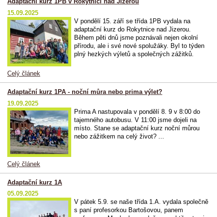
Adaptační kurz 1PB v Rokytnici nad Jizerou
15.09.2025
V pondělí 15. září se třída 1PB vydala na
adaptační kurz do Rokytnice nad Jizerou.
Během pěti dnů jsme poznávali nejen okolní
přírodu, ale i své nové spolužáky. Byl to týden
plný hezkých výletů a společných zážitků.
Celý článek
Adaptační kurz 1PA - noční můra nebo prima výlet?
19.09.2025
Prima A nastupovala v pondělí 8. 9 v 8:00 do
tajemného autobusu. V 11:00 jsme dojeli na
místo. Stane se adaptační kurz noční můrou
nebo zážitkem na celý život? ...
Celý článek
Adaptační kurz 1A
05.09.2025
V pátek 5.9. se naše třída 1.A. vydala společně
s paní profesorkou Bartošovou, panem