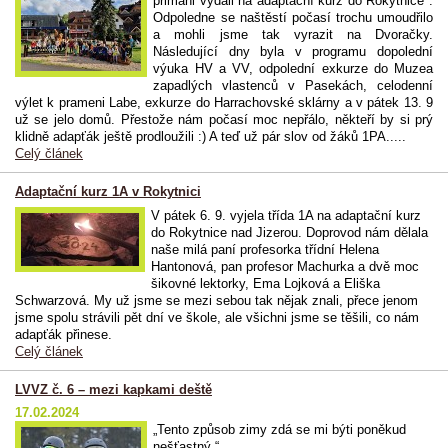
primáni vydali na adaptační kurz do Rokytnice .
Odpoledne se naštěstí počasí trochu umoudřilo
a mohli jsme tak vyrazit na Dvoračky.
Následující dny byla v programu dopolední
výuka HV a VV, odpolední exkurze do Muzea
zapadlých vlastenců v Pasekách, celodenní
výlet k prameni Labe, exkurze do Harrachovské sklárny a v pátek 13. 9
už se jelo domů. Přestože nám počasí moc nepřálo, někteří by si prý
klidně adapťák ještě prodloužili :) A teď už pár slov od žáků 1PA.....
Celý článek
Adaptační kurz 1A v Rokytnici
V pátek 6. 9. vyjela třída 1A na adaptační kurz
do Rokytnice nad Jizerou. Doprovod nám dělala
naše milá paní profesorka třídní Helena
Hantonová, pan profesor Machurka a dvě moc
šikovné lektorky, Ema Lojková a Eliška
Schwarzová. My už jsme se mezi sebou tak nějak znali, přece jenom
jsme spolu strávili pět dní ve škole, ale všichni jsme se těšili, co nám
adapťák přinese.
Celý článek
LVVZ č. 6 – mezi kapkami deště
17.02.2024
„Tento způsob zimy zdá se mi býti poněkud
nešťastný.“