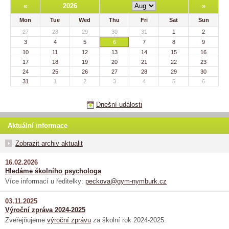
«
2026
»
Mon
Tue
Wed
Thu
Fri
Sat
Sun
27
28
29
30
31
1
2
3
4
5
6
7
8
9
10
11
12
13
14
15
16
17
18
19
20
21
22
23
24
25
26
27
28
29
30
31
1
2
3
4
5
6
Dnešní události
Aktuální informace
Zobrazit archiv aktualit
16.02.2026
Hledáme školního psychologa
Více informací u ředitelky:
peckova@gym-nymburk.cz
03.11.2025
Výroční zpráva 2024-2025
Zveřejňujeme
výroční zprávu
za školní rok 2024-2025.