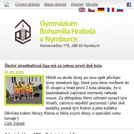
Úvodní stránka
|
Mapa stránek
|
Intranet
|
Moodle
EN
CS
DE
FR
RU
Školní streetballová liga má za sebou první dvě kola
01.05.2026
Hřiště ve dvoře školy po roce opět přivítalo
týmy streetové ligy, které jsou letos rozělené do
tří skupin a hned první 2 kola ukázala, že o
basktebalově zajímavé momenty nebude
nouze. Za obhajobou třemi výhrami vyrazil tým
Vinařů, zatímco největší pozornost i přes dvě
porážky poutal tým Kelvin a jeho kuřátka.
Děvčata kolem Honzy Kleina si řekla svými dresy o speciální cenu
turnaje:)
Celý článek