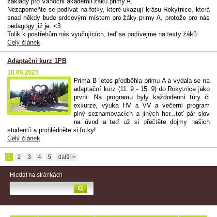
základy pro Vánoční akademii žáků primy A.
Nezapomeňte se podívat na fotky, které ukazují krásu Rokytnice, která
snad někdy bude srdcovým místem pro žáky primy A, protože pro nás
pedagogy již je. <3
Tolik k postřehům nás vyučujících, teď se podívejme na texty žáků:
Celý článek
Adaptační kurz 1PB
18.09.2023
Prima B letos předběhla primu A a vydala se na
adaptační kurz (11. 9 - 15. 9) do Rokytnice jako
první. Na programu byly každodenní túry či
exkurze, výuka HV a VV a večerní program
plný seznamovacích a jiných her...toť pár slov
na úvod a teď už si přečtěte dojmy našich
studentů a prohlédněte si fotky!
Celý článek
1
2
3
4
5
další >
Hledat na stránkách