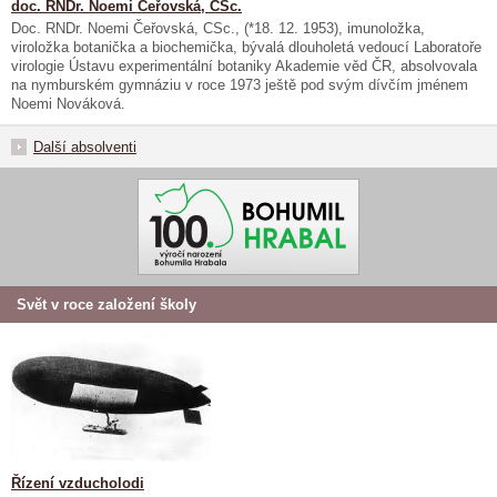
doc. RNDr. Noemi Čeřovská, CSc.
Doc. RNDr. Noemi Čeřovská, CSc., (*18. 12. 1953), imunoložka,
viroložka botanička a biochemička, bývalá dlouholetá vedoucí Laboratoře
virologie Ústavu experimentální botaniky Akademie věd ČR, absolvovala
na nymburském gymnáziu v roce 1973 ještě pod svým dívčím jménem
Noemi Nováková.
Další absolventi
Svět v roce založení školy
Řízení vzducholodi