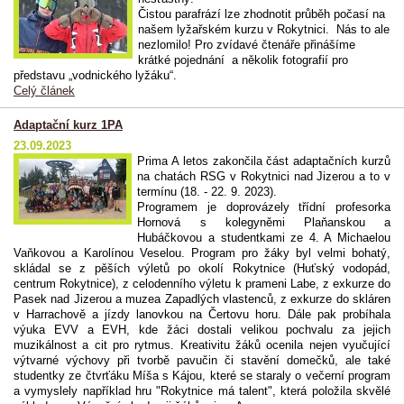
Čistou parafrází lze zhodnotit průběh počasí na
našem lyžařském kurzu v Rokytnici. Nás to ale
nezlomilo! Pro zvídavé čtenáře přinášíme
krátké pojednání a několik fotografií pro
představu „vodnického lyžáku“.
Celý článek
Adaptační kurz 1PA
23.09.2023
Prima A letos zakončila část adaptačních kurzů
na chatách RSG v Rokytnici nad Jizerou a to v
termínu (18. - 22. 9. 2023).
Programem je doprovázely třídní profesorka
Hornová
s kolegyněmi Plaňanskou a
Hubáčkovou a studentkami ze 4. A Michaelou
Vaňkovou a Karolínou Veselou. Program pro žáky byl velmi bohatý,
skládal se z pěších výletů po okolí Rokytnice (Huťský vodopád,
centrum Rokytnice), z celodenního výletu k prameni Labe, z exkurze do
Pasek nad Jizerou a muzea Zapadlých vlastenců, z exkurze do skláren
v Harrachově a jízdy lanovkou na Čertovu horu. Dále pak probíhala
výuka EVV a EVH, kde žáci dostali velikou pochvalu za jejich
muzikálnost a cit pro rytmus. Kreativitu žáků ocenila nejen vyučující
výtvarné výchovy při tvorbě pavučin či stavění domečků, ale také
studentky ze čtvrťáku Míša s Kájou, které se staraly o večerní program
a vymyslely například hru "Rokytnice má talent", která položila skvělé