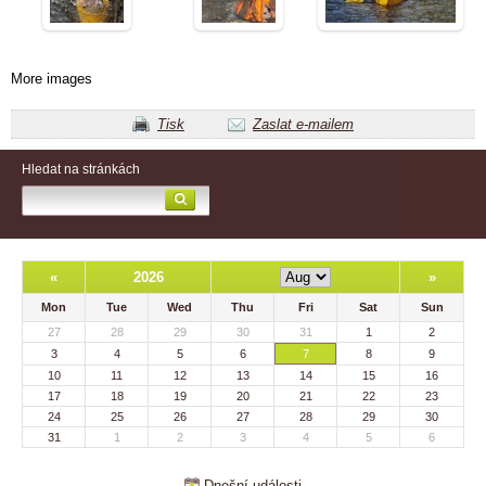
More images
Tisk
Zaslat e-mailem
Hledat na stránkách
«
2026
»
Mon
Tue
Wed
Thu
Fri
Sat
Sun
27
28
29
30
31
1
2
3
4
5
6
7
8
9
10
11
12
13
14
15
16
17
18
19
20
21
22
23
24
25
26
27
28
29
30
31
1
2
3
4
5
6
Dnešní události