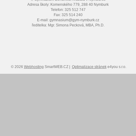
Adresa školy: Komenského 779, 288 40 Nymburk
Telefon: 325 512 747
Fax: 325 514 240
E-mail: gymnasium@gym-nymburk.cz
ředitelka: Mgr. Simona Pecková, MBA, Ph.D.
© 2026
Webhosting
SmartWEB.CZ |
Optimalizace stránek
e4you s.r.o.