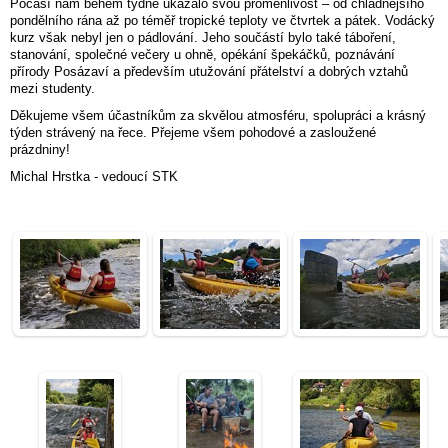
Počasí nám během týdne ukázalo svou proměnlivost – od chladnějšího
pondělního rána až po téměř tropické teploty ve čtvrtek a pátek. Vodácký
kurz však nebyl jen o pádlování. Jeho součástí bylo také táboření,
stanování, společné večery u ohně, opékání špekáčků, poznávání
přírody Posázaví a především utužování přátelství a dobrých vztahů
mezi studenty.
Děkujeme všem účastníkům za skvělou atmosféru, spolupráci a krásný
týden strávený na řece. Přejeme všem pohodové a zasloužené
prázdniny!
Michal Hrstka - vedoucí STK