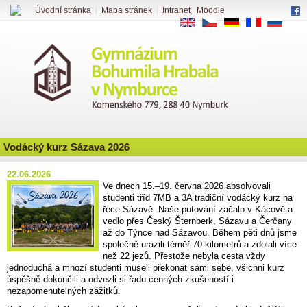
Úvodní stránka
|
Mapa stránek
|
Intranet
|
Moodle
EN
CS
DE
FR
RU
Vodácký kurz Sázava 2026
22.06.2026
Ve dnech 15.–19. června 2026 absolvovali
studenti tříd 7MB a 3A tradiční vodácký kurz na
řece Sázavě. Naše putování začalo v Kácově a
vedlo přes Český Šternberk, Sázavu a Čerčany
až do Týnce nad Sázavou. Během pěti dnů jsme
společně urazili téměř 70 kilometrů a zdolali více
než 22 jezů. Přestože nebyla cesta vždy
jednoduchá a mnozí studenti museli překonat sami sebe, všichni kurz
úspěšně dokončili a odvezli si řadu cenných zkušeností i
nezapomenutelných zážitků.