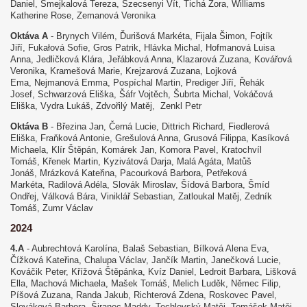
Daniel, Smejkalová Tereza, Szecsenyi Vít, Tichá Zora, Williams
Katherine Rose, Zemanová Veronika
Oktáva A
- Brynych Vilém, Ďurišová Markéta, Fijala Šimon, Fojtík
Jiří, Fukałová Sofie, Gros Patrik, Hlávka Michal, Hofmanová Luisa
Anna, Jedličková Klára, Jeřábková Anna, Klazarová Zuzana, Kovářová
Veronika, Kramešová Marie, Krejzarová Zuzana, Lojková
Ema, Nejmanová Emma, Pospíchal Martin, Prediger Jiří, Řehák
Josef, Schwarzová Eliška, Šáfr Vojtěch, Šubrta Michal, Vokáčová
Eliška, Vydra Lukáš, Zdvořilý Matěj, Zenkl Petr
Oktáva B
- Březina Jan, Černá Lucie, Dittrich Richard, Fiedlerová
Eliška, Fraňková Antonie, Grešulová Anna, Grusová Filippa, Kasíková
Michaela, Klír Štěpán, Komárek Jan, Komora Pavel, Kratochvíl
Tomáš, Křenek Martin, Kyzivátová Darja, Malá Agáta, Matůš
Jonáš, Mrázková Kateřina, Pacourková Barbora, Petřeková
Markéta, Radilová Adéla, Slovák Miroslav, Šídová Barbora, Šmíd
Ondřej, Válková Bára, Viniklář Sebastian, Zatloukal Matěj, Zedník
Tomáš, Zumr Václav
2024
4.A
- Aubrechtová Karolína, Balaš Sebastian, Bílková Alena Eva,
Čížková Kateřina, Chalupa Václav, Jančík Martin, Janečková Lucie,
Kováčik Peter, Křížová Štěpánka, Kvíz Daniel, Ledroit Barbara, Lišková
Ella, Machová Michaela, Mašek Tomáš, Melich Luděk, Němec Filip,
Píšová Zuzana, Randa Jakub, Richterová Zdena, Roskovec Pavel,
Slováková Barbora, Širanec Maddy, Techlovský Matěj, Tomášek Matěj,