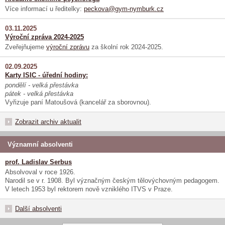
Více informací u ředitelky:
peckova@gym-nymburk.cz
03.11.2025
Výroční zpráva 2024-2025
Zveřejňujeme
výroční zprávu
za školní rok 2024-2025.
02.09.2025
Karty ISIC - úřední hodiny:
pondělí - velká přestávka
pátek - velká přestávka
Vyřizuje paní Matoušová (kancelář za sborovnou).
Zobrazit archiv aktualit
Významní absolventi
prof. Ladislav Serbus
Absolvoval v roce 1926.
Narodil se v r. 1908. Byl význačným českým tělovýchovným pedagogem.
V letech 1953 byl rektorem nově vzniklého ITVS v Praze.
Další absolventi