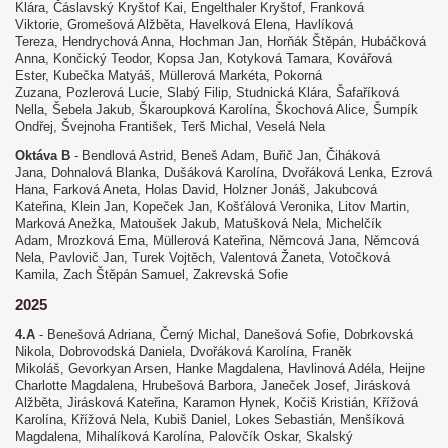
Klára, Čáslavský Kryštof Kai, Engelthaler Kryštof, Franková
Viktorie, Gromešová Alžběta, Havelková Elena, Havlíková
Tereza, Hendrychová Anna, Hochman Jan, Horňák Štěpán, Hubáčková
Anna, Končický Teodor, Kopsa Jan, Kotyková Tamara, Kovářová
Ester, Kubečka Matyáš, Müllerová Markéta, Pokorná
Zuzana, Pozlerová Lucie, Slabý Filip, Studnická Klára, Šafaříková
Nella, Šebela Jakub, Škaroupková Karolína, Škochová Alice, Šumpík
Ondřej, Švejnoha František, Terš Michal, Veselá Nela
Oktáva B
- Bendlová Astrid, Beneš Adam, Buřič Jan, Čiháková
Jana, Dohnalová Blanka, Dušáková Karolína, Dvořáková Lenka, Ezrová
Hana, Farková Aneta, Holas David, Holzner Jonáš, Jakubcová
Kateřina, Klein Jan, Kopeček Jan, Košťálová Veronika, Litov Martin,
Marková Anežka, Matoušek Jakub, Matušková Nela, Michelčík
Adam, Mrozková Ema, Müllerová Kateřina, Němcová Jana, Němcová
Nela, Pavlovič Jan, Turek Vojtěch, Valentová Žaneta, Votočková
Kamila, Zach Štěpán Samuel, Zakrevská Sofie
2025
4.A
- Benešová Adriana, Černý Michal, Danešová Sofie, Dobrkovská
Nikola, Dobrovodská Daniela, Dvořáková Karolína, Franěk
Mikoláš, Gevorkyan Arsen, Hanke Magdalena, Havlinová Adéla, Heijne
Charlotte Magdalena, Hrubešová Barbora, Janeček Josef, Jirásková
Alžběta, Jirásková Kateřina, Karamon Hynek, Kočiš Kristián, Křížová
Karolína, Křížová Nela, Kubiš Daniel, Lokes Sebastián, Menšíková
Magdalena, Mihalíková Karolína, Palovčík Oskar, Skalský