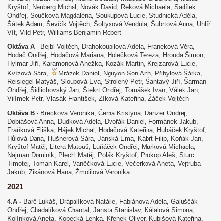
Kryštof, Neuberg Michal, Novák David, Reková Michaela, Sadílek
Ondřej, Součková Magdaléna, Soukupová Lucie, Studnická Adéla,
Šátek Adam, Ševčík Vojtěch, Šoltysová Vendula, Šubrtová Anna, Uhlíř
Vít, Vild Petr, Williams Benjamin Robert
Oktáva A
- Bejbl Vojtěch, Drahokoupilová Adéla, Franeková Věra,
Hodač Ondřej, Hodačová Mariana, Holečková Tereza, Hrouda Šimon,
Hylmar Jiří, Karamonová Anežka, Kozák Martin, Krejzarová Lucie,
Kvízová Sára,
Mrázek Daniel, Nguyen Son Anh, Přibylová Šárka,
Reisiegel Matyáš, Sloupová Eva, Strolený Petr, Šantavý Jiří, Šarman
Ondřej, Šidlichovský Jan, Štekrt Ondřej, Tomášek Ivan, Válek Jan,
Vilímek Petr, Vlasák František, Zíková Kateřina, Žáček Vojtěch
Oktáva B
- Břečková Veronika, Černá Kristýna, Danzer Ondřej,
Dobiášová Anna, Dudková Adéla, Dvořák Daniel, Formánek Jakub,
Fraňková Eliška, Hájek Michal, Hodačová Kateřina, Hubáček Kryštof,
Hůlová Dana, Hušnerová Sára, Jánská Ema, Kábrt Filip, Koňák Jan,
Kryštof Matěj, Litera Matouš, Luňáček Ondřej, Marková Michaela,
Najman Dominik, Plechl Matěj, Polák Kryštof, Prokop Aleš, Sturc
Timotej, Toman Karel, Vaněčková Lucie, Večerková Aneta, Vejtruba
Jakub, Zikánová Hana, Žmolilová Veronika
2021
4.A -
Barč Lukáš, Drápalíková Natálie, Fabiánová Adéla, Galuščák
Ondřej, Chadalíková Chantal, Jansta Stanislav, Kálalová Simona,
Kolínková Aneta, Kopecká Lenka, Křenek Oliver, Kubišová Kateřina,