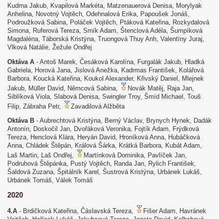
Kudrna Jakub, Kvapilová Markéta, Matzenauerová Denisa, Morylyak
Anhelina, Novotný Vojtěch, Odehnalová Erika, Papoušek Jonáš,
Podroužková Sabina, Poláček Vojtěch, Ptáková Kateřina, Rozkydalová
Simona, Ruferová Tereza, Srník Adam, Štenclová Adéla, Šumpíková
Magdaléna, Táborská Kristýna, Truongová Thuy Anh, Valentíny Juraj,
Vlková Natálie, Žežule Ondřej
Oktáva A
- Antoš Marek, Česáková Karolína, Furgalák Jakub, Hladká
Gabriela, Horová Jana, Jislová Anežka, Kadrmas František, Kolářová
Barbora, Koucká Kateřina, Koukol Alexander, Křivský Daniel, Mlejnek
Jakub, Müller David, Němcová Sabina,
Novák Matěj, Raja Jan,
Siblíková Viola, Slabová Denisa, Swingler Troy, Šmíd Michael, Touš
Filip, Zábraha Petr,
Zavadilová Alžběta
Oktáva
B
- Aubrechtová Kristýna, Berný Václav, Brynych Hynek, Dadák
Antonín, Doskočil Jan, Dvořáková Veronika, Fojtík Adam, Frýdková
Tereza, Henclová Klára, Heryán David, Hroníková Anna, Hubáčková
Anna, Chládek Štěpán, Králová Šárka, Krátká Barbora, Kubát Adam,
Laš Martin, Laš Ondřej,
Martínková Dominika, Pavlíček Jan,
Podruhová Štěpánka, Pustý Vojtěch, Randa Jan, Rylich František,
Šaldová Zuzana, Špitálník Karel, Šustrová Kristýna, Urbánek Lukáš,
Urbánek Tomáš, Válek Tomáš
2020
4.A
- Brdičková Kateřina, Čáslavská Tereza,
Fišer Adam, Havránek