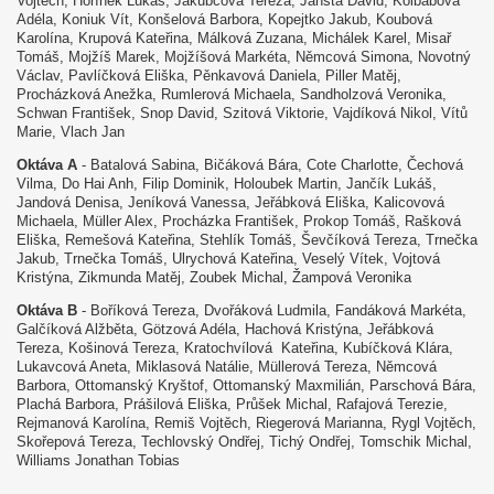
Vojtěch, Hořínek Lukáš, Jakubcová Tereza, Jansta David, Kolbabová
Adéla, Koniuk Vít, Konšelová Barbora, Kopejtko Jakub, Koubová
Karolína, Krupová Kateřina, Málková Zuzana, Michálek Karel, Misař
Tomáš, Mojžíš Marek, Mojžíšová Markéta, Němcová Simona, Novotný
Václav, Pavlíčková Eliška, Pěnkavová Daniela, Piller Matěj,
Procházková Anežka, Rumlerová Michaela, Sandholzová Veronika,
Schwan František, Snop David, Szitová Viktorie, Vajdíková Nikol, Vítů
Marie, Vlach Jan
Oktáva A
- Batalová Sabina, Bičáková Bára, Cote Charlotte, Čechová
Vilma, Do Hai Anh, Filip Dominik, Holoubek Martin, Jančík Lukáš,
Jandová Denisa, Jeníková Vanessa, Jeřábková Eliška, Kalicovová
Michaela, Müller Alex, Procházka František, Prokop Tomáš, Rašková
Eliška, Remešová Kateřina, Stehlík Tomáš, Ševčíková Tereza, Trnečka
Jakub, Trnečka Tomáš, Ulrychová Kateřina, Veselý Vítek, Vojtová
Kristýna, Zikmunda Matěj, Zoubek Michal, Žampová Veronika
Oktáva
B
- Boříková Tereza, Dvořáková Ludmila, Fandáková Markéta,
Galčíková Alžběta, Götzová Adéla, Hachová Kristýna, Jeřábková
Tereza, Košinová Tereza, Kratochvílová Kateřina, Kubíčková Klára,
Lukavcová Aneta, Miklasová Natálie, Müllerová Tereza, Němcová
Barbora, Ottomanský Kryštof, Ottomanský Maxmilián, Parschová Bára,
Plachá Barbora, Prášilová Eliška, Průšek Michal, Rafajová Terezie,
Rejmanová Karolína, Remiš Vojtěch, Riegerová Marianna, Rygl Vojtěch,
Skořepová Tereza, Techlovský Ondřej, Tichý Ondřej, Tomschik Michal,
Williams Jonathan Tobias