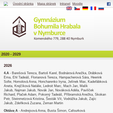
Úvodní stránka
|
Mapa stránek
|
Intranet
|
Moodle
EN
CS
DE
FR
RU
2020 - 2029
2026
4.A
- Barešová Tereza, Bartoš Karel, Bodnárová Anežka, Drábková
Ema, Ehl Tadeáš, Florianová Tereza, Hampacherová Sára, Heerink
Sofie, Homolová Anna, Honcharenko Iryna, Jelínek Max, Kadeřábková
Aneta, Krejčíková Natálie, Ledroit Marc, Mach Jan, Malík
Jakub, Najman Jakub, Novák Jan, Nováková Adéla, Pavlíček
Richard, Plaček Adam, Pokorný Tadeáš, Příbramská Anežka, Skokan
Petr, Steinmetzová Kristina, Šesták Vít, Vodrážka Jakub, Zajíc
Jakub, Zdeňková Zuzana, Zeman Martin
Oktáva A
- Andrejsová Anna, Busta Šimon, Cafourková