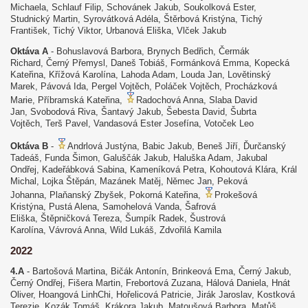
Michaela, Schlauf Filip, Schovánek Jakub, Soukolková Ester,
Studnický Martin, Syrovátková Adéla, Štěrbová Kristýna, Tichý
František, Tichý Viktor, Urbanová Eliška, Vlček Jakub
Oktáva A
- Bohuslavová Barbora, Brynych Bedřich, Čermák
Richard, Černý Přemysl, Daneš Tobiáš, Formánková Emma, Kopecká
Kateřina, Křížová Karolína, Lahoda Adam, Louda Jan, Lovětinský
Marek, Pávová Ida, Pergel Vojtěch, Poláček Vojtěch, Procházková
Marie, Příbramská Kateřina,
Radochová Anna, Slaba David
Jan, Svobodová Riva, Šantavý Jakub, Šebesta David, Šubrta
Vojtěch, Terš Pavel, Vandasová Ester Josefína, Votoček Leo
Oktáva B
-
Andrlová Justýna, Babic Jakub, Beneš Jiří, Ďurčanský
Tadeáš, Funda Šimon, Galuščák Jakub, Haluška Adam, Jakubal
Ondřej, Kadeřábková Sabina, Kameníková Petra, Kohoutová Klára, Král
Michal, Lojka Štěpán, Mazánek Matěj, Němec Jan, Peková
Johanna, Plaňanský Zbyšek, Pokorná Kateřina,
Prokešová
Kristýna, Pustá Alena, Samohelová Vanda, Šafrová
Eliška, Štěpničková Tereza, Šumpík Radek, Šustrová
Karolína, Vávrová Anna, Wild Lukáš, Zdvořilá Kamila
2022
4.A
- Bartošová Martina, Bičák Antonín, Brinkeová Ema, Černý Jakub,
Černý Ondřej, Fišera Martin, Frebortová Zuzana, Hálová Daniela, Hnát
Oliver, Hoangová LinhChi, Hořelicová Patricie, Jirák Jaroslav, Kostková
Terezie, Kozák Tomáš, Krákora Jakub, Matoušová Barbora, Matůš