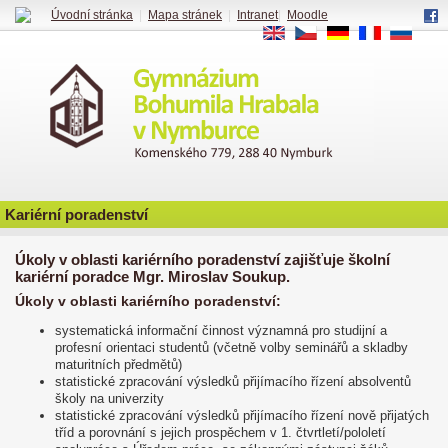
Úvodní stránka
|
Mapa stránek
|
Intranet
|
Moodle
EN
CS
DE
FR
RU
Kariérní poradenství
Úkoly v oblasti kariérního poradenství zajišťuje školní
kariérní poradce
Mgr. Miroslav Soukup
.
Úkoly v oblasti kariérního poradenství:
systematická informační činnost významná pro studijní a
profesní orientaci studentů (včetně volby seminářů a skladby
maturitních předmětů)
statistické zpracování výsledků přijímacího řízení absolventů
školy na univerzity
statistické zpracování výsledků přijímacího řízení nově přijatých
tříd a porovnání s jejich prospěchem v 1. čtvrtletí/pololetí