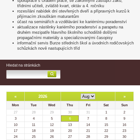
spolupráce s Úřadem práce, se zákonnými zástupci žáků,
třídními učiteli, zvláště kvart, oktáv a 4. ročníku
rozesílání nabídek dní otevřených dveří a přípravných kurzů k
přijímacím zkouškám maturantům
účast na seminářích a vzdělávání ke kariérnímu poradenství
aktualizace nástěnky kariérního poradenství a parapetu na
druhém mezipatře hlavního školního schodiště došlými
propagačními materiály a specializovanými časopisy
informační servis Burze středních škol a úvodních rodičovských
schůzkách nově nastupujících tříd
Hledat na stránkách
«
2026
»
Mon
Tue
Wed
Thu
Fri
Sat
Sun
27
28
29
30
31
1
2
3
4
5
6
7
8
9
10
11
12
13
14
15
16
17
18
19
20
21
22
23
24
25
26
27
28
29
30