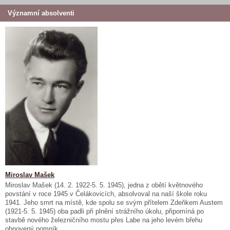
Významní absolventi
Miroslav Mašek
Miroslav Mašek (14. 2. 1922-5. 5. 1945), jedna z obětí květnového
povstání v roce 1945 v Čelákovicích, absolvoval na naší škole roku
1941. Jeho smrt na místě, kde spolu se svým přítelem Zdeňkem Austem
(1921-5. 5. 1945) oba padli při plnění strážního úkolu, připomíná po
stavbě nového železničního mostu přes Labe na jeho levém břehu
obnovený pomník.