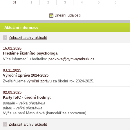
31
1
2
3
4
5
6
Dnešní události
Aktuální informace
Zobrazit archiv aktualit
16.02.2026
Hledáme školního psychologa
Více informací u ředitelky:
peckova@gym-nymburk.cz
03.11.2025
Výroční zpráva 2024-2025
Zveřejňujeme
výroční zprávu
za školní rok 2024-2025.
02.09.2025
Karty ISIC - úřední hodiny:
pondělí - velká přestávka
pátek - velká přestávka
Vyřizuje paní Matoušová (kancelář za sborovnou).
Zobrazit archiv aktualit