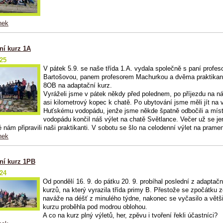
nek
ní kurz 1A
025
V pátek 5.9. se naše třída 1.A. vydala společně s paní profes
Bartošovou, panem profesorem Machurkou a dvěma praktikan
8OB na adaptační kurz.
Vyráželi jsme v pátek někdy před polednem, po příjezdu na n
asi kilometrový kopec k chatě. Po ubytování jsme měli jít na v
Huťskému vodopádu, jenže jsme někde špatně odbočili a mís
vodopádu končil náš výlet na chatě Světlance. Večer už se je
ré nám připravili naši praktikanti. V sobotu se šlo na celodenní výlet na pram
nek
ní kurz 1PB
024
Od pondělí 16. 9. do pátku 20. 9. probíhal poslední z adaptač
kurzů, na který vyrazila třída primy B. Přestože se zpočátku z
naváže na déšť z minulého týdne, nakonec se vyčasilo a větš
kurzu proběhla pod modrou oblohou.
A co na kurz plný výletů, her, zpěvu i tvoření řekli účastníci?