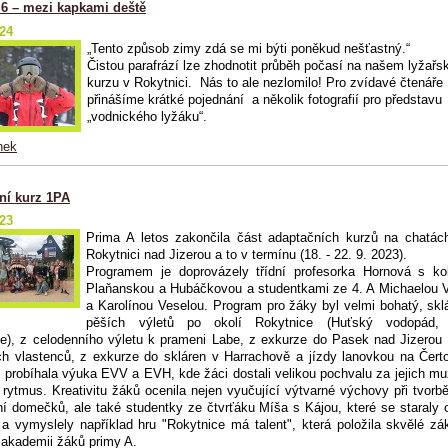
 6 – mezi kapkami deště
024
„Tento způsob zimy zdá se mi býti poněkud nešťastný.“
Čistou parafrází lze zhodnotit průběh počasí na našem lyžař
kurzu v Rokytnici. Nás to ale nezlomilo! Pro zvídavé čtenáře
přinášíme krátké pojednání a několik fotografií pro představu
„vodnického lyžáku“.
nek
ní kurz 1PA
023
Prima A letos zakončila část adaptačních kurzů na chatá
Rokytnici nad Jizerou a to v termínu (18. - 22. 9. 2023).
Programem je doprovázely třídní profesorka Hornová
s ko
Plaňanskou a Hubáčkovou a studentkami ze 4. A Michaelou 
a Karolínou Veselou. Program pro žáky byl velmi bohatý, skl
pěších výletů po okolí Rokytnice (Huťský vodopád,
e), z celodenního výletu k prameni Labe, z exkurze do Pasek nad Jizero
h vlastenců, z exkurze do skláren v Harrachově a jízdy lanovkou na Čert
 probíhala výuka EVV a EVH, kde žáci dostali velikou pochvalu za jejich mu
o rytmus. Kreativitu žáků ocenila nejen vyučující výtvarné výchovy při tvorb
ní domečků, ale také studentky ze čtvrťáku Míša s Kájou, které se staraly 
a vymyslely například hru "Rokytnice má talent", která položila skvělé zá
akademii žáků primy A.