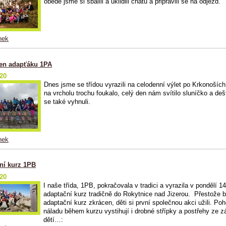
obědě jsme si sbalili a uklidili chatu a připravili se na odjezd.
nek
en adapťáku 1PA
020
Dnes jsme se třídou vyrazili na celodenní výlet po Krkonoších
na vrcholu trochu foukalo, celý den nám svítilo sluníčko a deš
se také vyhnuli.
nek
ní kurz 1PB
020
I naše třída, 1PB, pokračovala v tradici a vyrazila v pondělí 14
adaptační kurz tradičně do Rokytnice nad Jizerou. Přestože b
adaptační kurz zkrácen, děti si první společnou akci užili. P
náladu během kurzu vystihují i drobné střípky a postřehy ze z
dětí…: