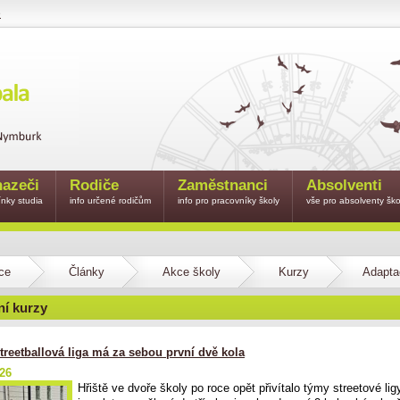
e
azeči
Rodiče
Zaměstnanci
Absolventi
nky studia
info určené rodičům
info pro pracovníky školy
vše pro absolventy ško
ce
Články
Akce školy
Kurzy
Adapta
í kurzy
treetballová liga má za sebou první dvě kola
026
Hřiště ve dvoře školy po roce opět přivítalo týmy streetové ligy