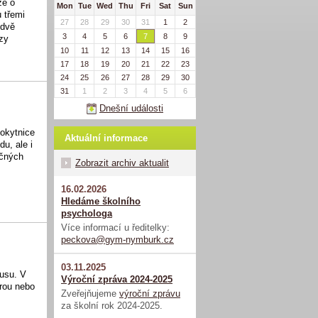
že o
Mon
Tue
Wed
Thu
Fri
Sat
Sun
 třemi
27
28
29
30
31
1
2
 dvě
3
4
5
6
7
8
9
nzy
10
11
12
13
14
15
16
17
18
19
20
21
22
23
24
25
26
27
28
29
30
31
1
2
3
4
5
6
Dnešní události
Rokytnice
Aktuální informace
u, ale i
ečných
Zobrazit archiv aktualit
16.02.2026
Hledáme školního
psychologa
Více informací u ředitelky:
peckova@gym-nymburk.cz
03.11.2025
busu. V
Výroční zpráva 2024-2025
ůrou nebo
Zveřejňujeme
výroční zprávu
za školní rok 2024-2025.