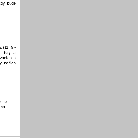
kdy bude
 (11. 9 -
í túry či
vacích a
my našich
e je
 na