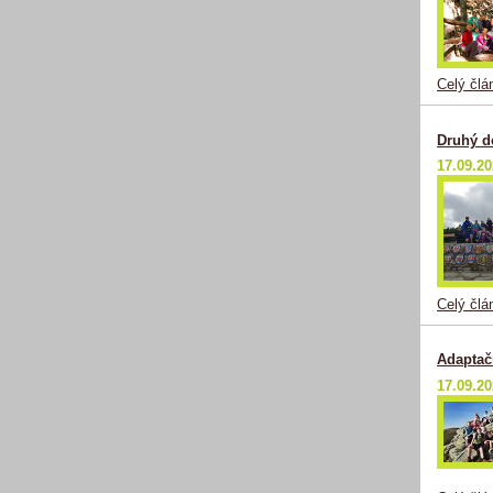
Celý člá
Druhý d
17.09.2
Celý člá
Adaptač
17.09.2