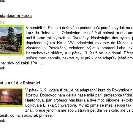
nek
adaptačním kurzu
024
V pondělí 9. 9 se za deštivého počasí naši primáni vydali na 
kurz do Rokytnice . Odpoledne se naštěstí počasí trochu um
mohli jsme tak vyrazit na Dvoračky. Následující dny byla v
dopolední výuka HV a VV, odpolední exkurze do Muzea z
vlastenců v Pasekách, celodenní výlet k prameni Labe, ex
Harrachovské sklárny a v pátek 13. 9 už se jelo domů. Pře
počasí moc nepřálo, někteří by si prý klidně adapťák ještě prod
 pár slov od žáků 1PA.....
nek
ní kurz 1A v Rokytnici
V pátek 6. 9. vyjela třída 1A na adaptační kurz do Rokytnice 
Jizerou. Doprovod nám dělala naše milá paní profesorka třídní
Hantonová, pan profesor Machurka a dvě moc šikovné lektor
Lojková a Eliška Schwarzová. My už jsme se mezi sebou tak 
znali, přece jenom jsme spolu strávili pět dní ve škole, ale vši
těšili, co nám adapťák přinese.
nek