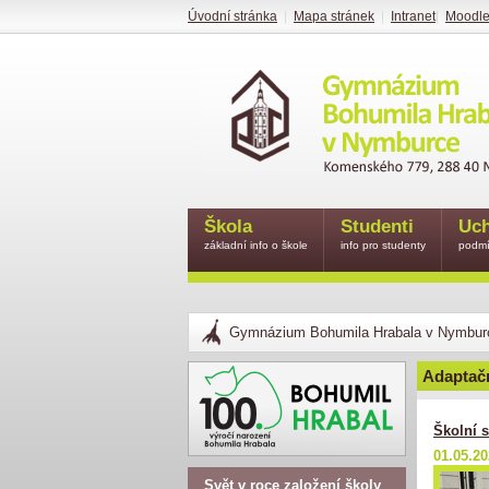
Úvodní stránka
|
Mapa stránek
|
Intranet
|
Moodl
Škola
Studenti
Uch
základní info o škole
info pro studenty
podmí
Gymnázium Bohumila Hrabala v Nymbur
Adaptačn
Školní s
01.05.2
Svět v roce založení školy