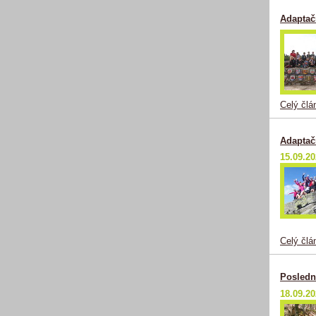
Adaptač
Celý člá
Adaptač
15.09.2
Celý člá
Posledn
18.09.2