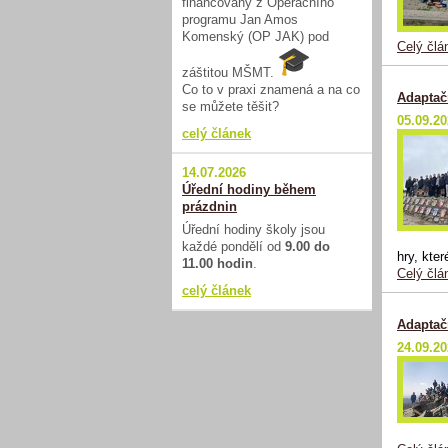
financovaný z Operačního
programu Jan Amos
Komenský (OP JAK) pod
Celý člá
záštitou MŠMT.
Co to v praxi znamená a na co
Adaptač
se můžete těšit?
05.09.2
celý článek
14.07.2026
Úřední hodiny během
prázdnin
Úřední hodiny školy jsou
každé pondělí od
9.00 do
hry, kte
11.00 hodin
.
Celý člá
celý článek
Adaptač
24.09.2