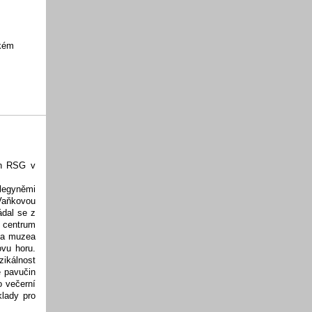
ském
ch RSG v
legyněmi
Vaňkovou
ádal se z
 centrum
u a muzea
ovu horu.
zikálnost
ě pavučin
o večerní
klady pro