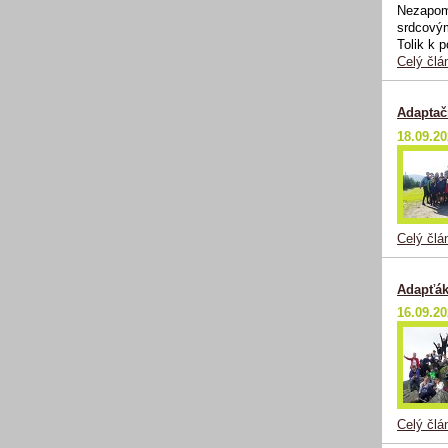
Nezapom
srdcovým
Tolik k 
Celý člá
Adaptač
18.09.2
Celý člá
Adapťák
16.09.2
Celý člá