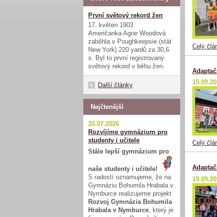
První světový rekord žen
17. květen 1903
Američanka Agne Woodová
zaběhla v Poughkeepsie (stát
Celý člá
New York) 220 yardů za 30,6
s. Byl to první registrovaný
světový rekord v běhu žen.
Adaptač
15.09.2
Další články
Nejčtenější
20.07.2026
Rozvíjíme gymnázium pro
studenty i učitele
Celý člá
Stále lepší gymnázium pro
Adaptač
naše studenty i učitele!
S radostí oznamujeme, že na
19.09.2
Gymnáziu Bohumila Hrabala v
Nymburce realizujeme projekt
Rozvoj Gymnázia Bohumila
Hrabala v Nymburce
, který je