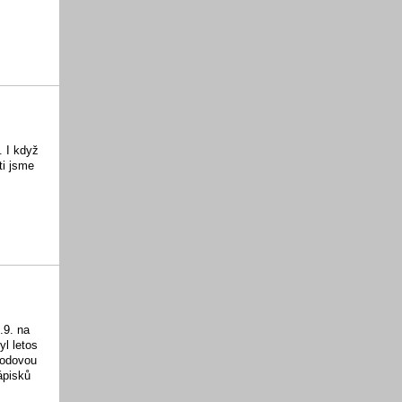
. I když
ti jsme
.9. na
yl letos
ohodovou
ápisků