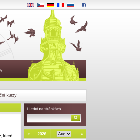
EN
CS
DE
FR
RU
ly
ční kurzy
Hledat na stránkách
«
2026
»
, které