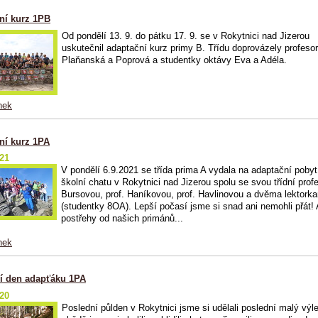
ní kurz 1PB
Od pondělí 13. 9. do pátku 17. 9. se
v Rokytnici nad Jizerou
uskutečnil adaptační kurz primy B. Třídu doprovázely profeso
Plaňanská a Poprová a studentky oktávy Eva a Adéla.
nek
ní kurz 1PA
021
V pondělí 6.9.2021 se třída prima A vydala na adaptační pobyt
školní chatu v Rokytnici nad Jizerou spolu se svou třídní prof
Bursovou, prof. Haníkovou, prof. Havlinovou a dvěma lektork
(studentky 8OA). Lepší počasí jsme si snad ani nemohli přát! 
postřehy od našich primánů...
nek
í den adapťáku 1PA
020
Poslední půlden v Rokytnici jsme si udělali poslední malý výl