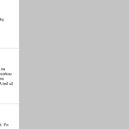
rky
 na
esorkou
ami
A teď už
et. Po