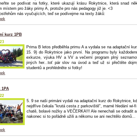
eňte se podívat na fotky, které ukazují krásu Rokytnice, která snad ně
 místem pro žáky primy A, protože pro nás pedagogy již je. <3
postřehům nás vyučujících, teď se podívejme na texty žáků:
nek
ní kurz 1PB
023
Prima B letos předběhla primu A a vydala se na adaptační kurz
15. 9) do Rokytnice jako první. Na programu byly každodenn
exkurze, výuka HV a VV a večerní program plný seznamo
jiných her...toť pár slov na úvod a teď už si přečtěte doj
studentů a prohlédněte si fotky!
nek
 1PA
022
5. 9 se naši primáni vydali na adaptační kurz do Rokytnice, kd
nejdříve čekala "krutá cesta z parkoviště", marné hledání wi-fi
chatě, bolavé nožky a VEČERKA!!! Ale nenechali se odradit a
nakonec si to pořádně užili a někomu se ani nechtělo domů...
nek