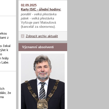
02.09.2025
Karty ISIC - úřední hodiny:
pondělí - velká přestávka
pátek - velká přestávka
Vyřizuje paní Matoušová
(kancelář za sborovnou).
orkou
Zobrazit archiv aktualit
tami z
ás čekal
Významní absolventi
ýlet k
to
n hrály
en Labe.
ních
dálo, že
ina