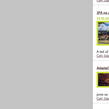
Celý člá
1PA na 
19.09.2
A teď už
Celý člá
Adaptač
jsme se 
Celý člá