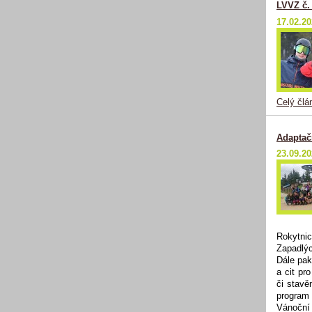
LVVZ č.
17.02.2
Celý člá
Adaptač
23.09.2
Rokytnic
Zapadlýc
Dále pak
a cit pr
či stavě
program 
Vánoční 