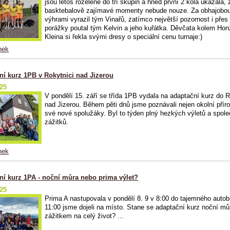
jsou letos rozělené do tří skupin a hned první 2 kola ukázala, 
basktebalově zajímavé momenty nebude nouze. Za obhajobou
výhrami vyrazil tým Vinařů, zatímco největší pozornost i přes
porážky poutal tým Kelvin a jeho kuřátka. Děvčata kolem Ho
Kleina si řekla svými dresy o speciální cenu turnaje:)
nek
ní kurz 1PB v Rokytnici nad Jizerou
025
V pondělí 15. září se třída 1PB vydala na adaptační kurz do 
nad Jizerou. Během pěti dnů jsme poznávali nejen okolní přírod
své nové spolužáky. Byl to týden plný hezkých výletů a spol
zážitků.
nek
ní kurz 1PA - noční můra nebo prima výlet?
025
Prima A nastupovala v pondělí 8. 9 v 8:00 do tajemného auto
11:00 jsme dojeli na místo. Stane se adaptační kurz noční m
zážitkem na celý život? ...