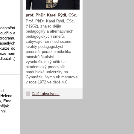
prof. PhDr. Karel Rýdl, CSc.
Prof. PhDr. Karel Rýdl, CSc.
(*1952), znalec dějin
adaptační
pedagogiky a alternativních
oudřilo a
pedagogických směrů,
 programu
zabývající se i hodnocením
apadlých
kvality pedagogických
kurze do
procesů, poradce několika
stože nám
ministrů školství,
loužili :)
vysokoškolský učitel a
akademický pracovník
pardubické univerzity na
Gymnáziu Nymburk maturoval
v roce 1972 ve třídě 4.C.
nad
Další absolventi
 Helena
ky, Ema
nějak
chni