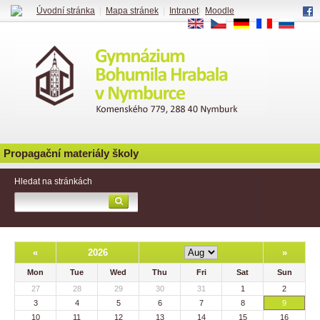
Úvodní stránka
|
Mapa stránek
|
Intranet
|
Moodle
EN
CS
DE
FR
RU
Propagační materiály školy
Hledat na stránkách
«
2026
»
Mon
Tue
Wed
Thu
Fri
Sat
Sun
27
28
29
30
31
1
2
3
4
5
6
7
8
9
10
11
12
13
14
15
16