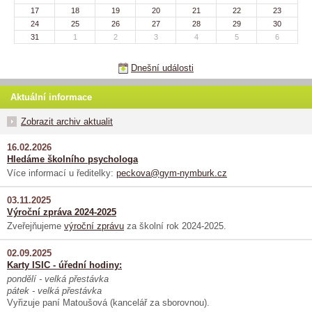
17
18
19
20
21
22
23
24
25
26
27
28
29
30
31
1
2
3
4
5
6
Dnešní události
Aktuální informace
Zobrazit archiv aktualit
16.02.2026
Hledáme školního psychologa
Více informací u ředitelky:
peckova@gym-nymburk.cz
03.11.2025
Výroční zpráva 2024-2025
Zveřejňujeme
výroční zprávu
za školní rok 2024-2025.
02.09.2025
Karty ISIC - úřední hodiny:
pondělí - velká přestávka
pátek - velká přestávka
Vyřizuje paní Matoušová (kancelář za sborovnou).