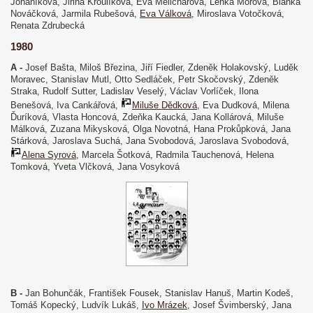
Johaníková, Jiřina Kroulíková, Eva Melicharová, Lenka Mórová, Blanka
Nováčková, Jarmila Rubešová,
Eva Válková
, Miroslava Votočková,
Renata Zdrubecká
1980
A -
Josef Bašta, Miloš Březina, Jiří Fiedler, Zdeněk Holakovský, Luděk
Moravec, Stanislav Mutl, Otto Sedláček, Petr Skočovský, Zdeněk
Straka, Rudolf Sutter, Ladislav Veselý, Václav Vorlíček, Ilona
Benešová, Iva Cankářová,
Miluše Dědková
, Eva Dudková, Milena
Ďuríková, Vlasta Honcová, Zdeňka Kaucká, Jana Kollárová, Miluše
Málková, Zuzana Mikysková, Olga Novotná, Hana Prokůpková, Jana
Stárková, Jaroslava Suchá, Jana Svobodová, Jaroslava Svobodová,
Alena Syrová
, Marcela Šotková, Radmila Tauchenová, Helena
Tomková, Yveta Vlčková, Jana Vosyková
B -
Jan Bohunčák, František Fousek, Stanislav Hanuš, Martin Kodeš,
Tomáš Kopecký, Ludvík Lukáš,
Ivo Mrázek
, Josef Švimberský, Jana