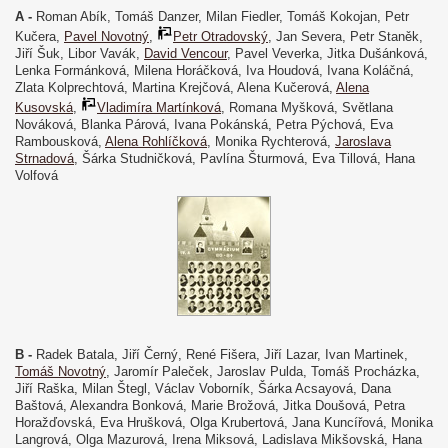
A -
Roman Abík, Tomáš Danzer, Milan Fiedler, Tomáš Kokojan, Petr
Kučera,
Pavel Novotný
,
Petr Otradovský
, Jan Severa, Petr Staněk,
Jiří Šuk, Libor Vavák,
David Vencour
, Pavel Veverka, Jitka Dušánková,
Lenka Formánková, Milena Horáčková, Iva Houdová, Ivana Koláčná,
Zlata Kolprechtová, Martina Krejčová, Alena Kučerová,
Alena
Kusovská
,
Vladimíra Martínková
, Romana Myšková, Světlana
Nováková, Blanka Párová, Ivana Pokánská, Petra Pýchová, Eva
Rambousková,
Alena Rohlíčková
, Monika Rychterová,
Jaroslava
Strnadová
, Šárka Studničková, Pavlína Šturmová, Eva Tillová, Hana
Volfová
B -
Radek Batala, Jiří Černý, René Fišera, Jiří Lazar, Ivan Martinek,
Tomáš Novotný
, Jaromír Paleček, Jaroslav Pulda, Tomáš Procházka,
Jiří Raška, Milan Štegl, Václav Voborník, Šárka Acsayová, Dana
Baštová, Alexandra Bonková, Marie Brožová, Jitka Doušová, Petra
Horažďovská, Eva Hrušková, Olga Krubertová, Jana Kuncířová, Monika
Langrová, Olga Mazurová, Irena Miksová, Ladislava Mikšovská, Hana