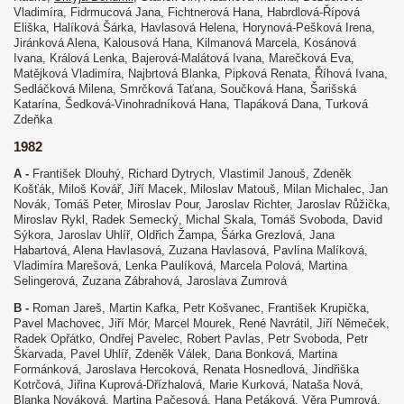
Vladimíra, Fidrmucová Jana, Fichtnerová Hana, Habrdlová-Řípová
Eliška, Halíková Šárka, Havlasová Helena, Horynová-Pešková Irena,
Jiránková Alena, Kalousová Hana, Kilmanová Marcela, Kosánová
Ivana, Králová Lenka, Bajerová-Malátová Ivana, Marečková Eva,
Matějková Vladimíra, Najbrtová Blanka, Pipková Renata, Říhová Ivana,
Sedláčková Milena, Smrčková Taťana, Součková Hana, Šarišská
Katarína, Šedková-Vinohradníková Hana, Tlapáková Dana, Turková
Zdeňka
1982
A -
František Dlouhý, Richard Dytrych, Vlastimil Janouš, Zdeněk
Košťák, Miloš Kovář, Jiří Macek, Miloslav Matouš, Milan Michalec, Jan
Novák, Tomáš Peter, Miroslav Pour, Jaroslav Richter, Jaroslav Růžička,
Miroslav Rykl, Radek Semecký, Michal Skala, Tomáš Svoboda, David
Sýkora, Jaroslav Uhlíř, Oldřich Žampa, Šárka Grezlová, Jana
Habartová, Alena Havlasová, Zuzana Havlasová, Pavlína Malíková,
Vladimíra Marešová, Lenka Paulíková, Marcela Polová, Martina
Selingerová, Zuzana Zábrahová, Jaroslava Zumrová
B -
Roman Jareš, Martin Kafka, Petr Košvanec, František Krupička,
Pavel Machovec, Jiří Mór, Marcel Mourek, René Navrátil, Jiří Němeček,
Radek Opřátko, Ondřej Pavelec, Robert Pavlas, Petr Svoboda, Petr
Škarvada, Pavel Uhlíř, Zdeněk Válek, Dana Bonková, Martina
Formánková, Jaroslava Hercoková, Renata Hosnedlová, Jindřiška
Kotrčová, Jiřina Kuprová-Dřízhalová, Marie Kurková, Nataša Nová,
Blanka Nováková, Martina Pačesová, Hana Petáková, Věra Pumrová,