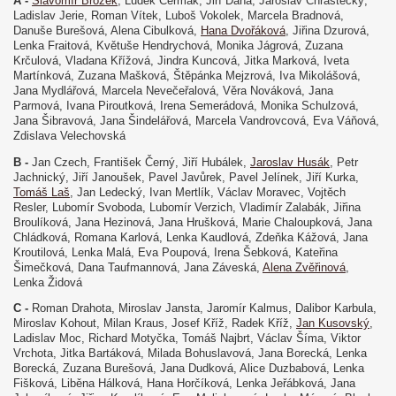
A -
Slavomír Brožek
, Luděk Čermák, Jiří Dáňa, Jaroslav Chrastecký,
Ladislav Jerie, Roman Vítek, Luboš Vokolek, Marcela Bradnová,
Danuše Burešová, Alena Cibulková,
Hana Dvořáková
, Jiřina Dzurová,
Lenka Fraitová, Květuše Hendrychová, Monika Jágrová, Zuzana
Krčulová, Vladana Křížová, Jindra Kuncová, Jitka Marková, Iveta
Martínková, Zuzana Mašková, Štěpánka Mejzrová, Iva Mikolášová,
Jana Mydlářová, Marcela Nevečeřalová, Věra Nováková, Jana
Parmová, Ivana Piroutková, Irena Semerádová, Monika Schulzová,
Jana Šibravová, Jana Šindelářová, Marcela Vandrovcová, Eva Váňová,
Zdislava Velechovská
B -
Jan Czech, František Černý, Jiří Hubálek,
Jaroslav Husák
, Petr
Jachnický, Jiří Janoušek, Pavel Javůrek, Pavel Jelínek, Jiří Kurka,
Tomáš Laš
, Jan Ledecký, Ivan Mertlík, Václav Moravec, Vojtěch
Resler, Lubomír Svoboda, Lubomír Verzich, Vladimír Zalabák, Jiřina
Broulíková, Jana Hezinová, Jana Hrušková, Marie Chaloupková, Jana
Chládková, Romana Karlová, Lenka Kaudlová, Zdeňka Kážová, Jana
Kroutilová, Lenka Malá, Eva Poupová, Irena Šebková, Kateřina
Šimečková, Dana Taufmannová, Jana Záveská,
Alena Zvěřinová
,
Lenka Židová
C -
Roman Drahota, Miroslav Jansta, Jaromír Kalmus, Dalibor Karbula,
Miroslav Kohout, Milan Kraus, Josef Kříž, Radek Kříž,
Jan Kusovský
,
Ladislav Moc, Richard Motyčka, Tomáš Najbrt, Václav Šíma, Viktor
Vrchota, Jitka Bartáková, Milada Bohuslavová, Jana Borecká, Lenka
Borecká, Zuzana Burešová, Jana Dudková, Alice Duzbabová, Lenka
Fišková, Liběna Hálková, Hana Horčíková, Lenka Jeřábková, Jana