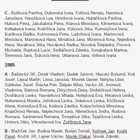
C -
Bušková Pavlína, Dubovská Iveta, Fořtová Renata, Hanslová
Jaroslava, Hanzlíková Lea, Hronková Ivana, Hubáčková Pavlína,
Huková Petra, Jakubalová Petra, Klárová Miroslava, Klimentová Ivana,
Kolbabová Ivana, Koštířová Jana, Kötzová Jitka, Kumstýřová Irena,
Kutílková Radka, Kutmonová Petra, Ludvíková Ivana, Martincová
Miroslava, Martínková Hana, Minářová Jana, Mizlerová Ilona, Nejedlová
Hana, Nováková Jitka, Nováková Radka, Novotná Štěpánka, Povová
Michaela, Ropková Lucie, Sedláčková Zdenka, Smejkalová Martina,
Šlemrová Jana, Šulcová Irena, Urbanová Jana, Volfová Ivana
1985
A -
Baštecký Jiří, Donát Vladimír, Dudek Jaromír, Hlavatý Bohumil, Král
Josef, Lejsal Martin, Litera Jaroslav, Mourek Daniel, Nehyba Libor,
Soběslav Josef, Štácha Petr, Štěpán Milan, Vecko Jiří, Aronová
Vladimíra, Bártová Romana, Ditrychová Dana, Drobečková Helena,
Dvořáková Lenka, Havránková Milada, Hořejšová Eva, Hrkalová Lenka,
Huttererová Monika, Jelínková Lenka, Jirásková Lenka, Knížková
Alena, Kotroušová Eva, Králová Zdeňka, Kratochvílová Miroslava,
Krupičková Renata, Neplechová Jana, Němečková Jindra, Rodová
Romana, Santnerová Romana, Šmejdová Jitka, Špačková Lenka,
Urstová Jitka, Vrkoslavová Iva,
Zvěřinová Jana
B -
Blažíček Jan, Budina Marek, Burian Tomáš,
Kořínek Jan
,
Kruliš
Pavel
, Kružík Jiří, Lajner Václav,
Novák Otakar
, Novák Zdeněk,