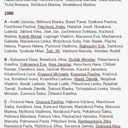
Tichá Romana, Velíšková Martina, Vondráková Martina
1988
A -
Anděl Jaroslav, Bělinová Bianka, Bureš Pavel, Dudková Pavlína,
Fančíková Pavlína,
Fibichová Jindra
, Hubáček Josef, Husáková
Ludmila, Jaklová Věra, Jílek Jan, Juvčenková Světlana, Kochová
Martina,
Kotink Michal
, Lugmajer Vladimír, Macurová Eva, Machartová
Gabriela, Mariánková Lenka, Motyčková Soňa, Pelc Radek, Plachá
Helena, Popová Helena, Pumrová Vladimíra,
Rathouský Erik
, Samková
Ludmila, Svoboda Milan,
Šulc Jiří
, Valešová Marcela, Votrubec Rudolf
B -
Balounová Dana, Benešová Jiřina,
Dvořák Miroslav
, Firbacherová
Kateřina,
Folknerová Eva
,
Hora Jaroslav
, Hurychová Hana, Chlíbek
Roman, Chmelová Jana, Janíček Miroslav, Kaucká Jaroslava,
Kiselovičová Lucie,
Knapová Michaela
,
Krausová Pavlína
, Krejčová
Iva, Krmelová Ivona, Kvasnička Ladislav,
Mareš Zdeněk
, Nešpůrek
Vladimír, Novák Ladislav, Novák Luděk, Pitlovičová Lenka, Rybáček
Tomáš, Svoboda Zdeněk, Šuková Blanka, Tichopádová Lenka, Veselý
Miroslav, Zumrová Šárka, Žďárská Kateřina
C -
Frcková Hana,
Grusová Pavlína
, Hájková Václava, Hlavičková
Šárka, Kovářová Jana, Kuncová Marcela, Martínková Petra, Morcová
Martina, Myšková Vladimíra, Nováková Pavla, Pekárková Šárka,
Peřinová Miloslava, Petrová Věra, Pleskačová Veronika, Pokorná
Marcela, Polmanová Pavla, Přibylová Ilona,
Rambousková Jitka
,
Randulová Pavla, Růžičková Jiřina, Severová Jarmila,
Stolínová Alice
,