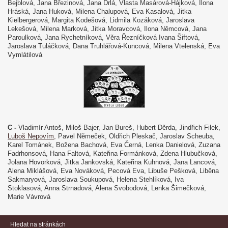
Bejblová, Jana Březinová, Jana Drlá, Vlasta Masárová-Hájková, Ilona
Hráská, Jana Huková, Milena Chalupová, Eva Kasalová, Jitka
Kielbergerová, Margita Kodešová, Lidmila Kozáková, Jaroslava
Lekešová, Milena Marková, Jitka Moravcová, Ilona Němcová, Jana
Paroulková, Jana Rychetníková, Věra Řezníčková Ivana Šiftová,
Jaroslava Tuláčková, Dana Truhlářová-Kuncová, Milena Vtelenská, Eva
Vymlátilová
C -
Vladimír Antoš, Miloš Bajer, Jan Bureš, Hubert Děrda, Jindřich Filek,
Luboš Nepovím,
Pavel Němeček, Oldřich Pleskač, Jaroslav Scheuba,
Karel Tománek, Božena Bachová, Eva Černá, Lenka Danielová, Zuzana
Fadrhonsová, Hana Faltová, Kateřina Formánková, Zdena Hlubučková,
Jolana Hovorková, Jitka Jankovská, Kateřina Kuhnová, Jana Lancová,
Alena Miklášová, Eva Nováková, Pecová Eva, Libuše Pešková, Liběna
Sakmaryová, Jaroslava Soukupová, Helena Stehlíková, Iva
Stoklasová, Anna Strnadová, Alena Svobodová, Lenka Šimečková,
Marie Vávrová
Hledat na stránkách