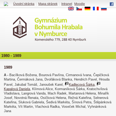
Úvodní stránka
|
Mapa stránek
|
Intranet
|
Moodle
EN
CS
DE
FR
RU
1980 - 1989
1989
A -
Bacílková Božena, Bourová Pavlína, Cirmanová Ivana, Čepičková
Martina, Čermáková Jana, Dvořáková Blanka, Hendrich Pavel, Hrouda
Pavel, Jakubal Tomáš, Janoušek Karel,
Kadlecová Šárka
,
Kapalová Daniela
, Klímová Alice, Kormaníková Šárka, Kratochvílová
Vladislava, Langrová Vanda, Mach Radek, Martanová Helena, Minařík
Josef, Novotná Renata, Osičková Helena, Režná Kateřina, Selnerová
Kateřina, Sluková Gabriela, Šedivá Markéta, Šínová Petra, Štěpánková
Markéta, Vít Martin, Vlachová Radka, Voseček Michal, Vyhnánková
Jana