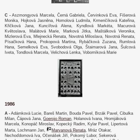
C -
Aszmongyová Marcela, Černá Gabriela, Červinková Eva, Fišerová
Monika, Hojková Jasněna, Homolová Ludmila, Krmenčíková Kateřina,
Křičková Jana, Kuncířová Alena, Kyndlová Markéta, Macurová
Květoslava, Malátová Marie, Marková Jitka, Maštálková Veronika,
Mizlerová Eva, Mlejnecká Renata, Novotná Miloslava, Novotná Renata,
Písačková Hana, Prokopová Martina, Rybáčková Zuzana, Rumlová
Hana, Semelková Eva, Svobodová Olga, Štaimarová Jana, Šulcová
Iveta, Tondlová Marcela, Velichová Lenka, Voborníková Marie
1986
A -
Adámková Lucie, Bareš Martin, Bouda Pavel, Brzák Pavel, Cibulka
Milan, Čápová Jana,
Goerojo Roman
, Holanová Ivana, Hromjáková
Marcela, Konopáč Miroslav, Kopecký Radim, Kylar Pavel, Lipertová
Marta, Lochmann Jan,
Marvanová Renata
, Mráz Otakar,
Nechoďdomová Iva, Očenášek Jiří, Pokorný Lubor, Sekerová