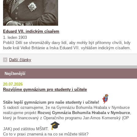
Eduard VII. indickým císařem
1. leden 1903
Poblíž Dillí se shromáždily davy lidí, aby mohly být přítomny chvíli, kdy
bude král Velké Británie a Irska Eduard VII. vyhlášen indickým císařem.
Další články
Nejčtenější
20.07.2026
Rozvíjíme gymnázium pro studenty i učitele
Stále lepší gymnázium pro naše studenty i učitele!
S radostí oznamujeme, že na Gymnáziu Bohumila Hrabala v Nymburce
realizujeme projekt
Rozvoj Gymnázia Bohumila Hrabala v Nymburce
,
který je financovaný z Operačního programu Jan Amos Komenský (OP
JAK) pod záštitou MŠMT.
Co to v praxi znamená a na co se můžete těšit?