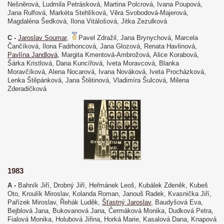
Nešněrová, Ludmila Petrásková, Martina Polcrová, Ivana Poupová,
Jana Rulfová, Markéta Stehlíková, Věra Svobodová-Majerová,
Magdaléna Šedková, Ilona Vitálošová, Jitka Zezulková
C -
Jaroslav Soumar
,
Pavel Zdražil, Jana Brynychová, Marcela
Čančíková, Ilona Fadrhoncová, Jana Glozová, Renata Havlinová,
Pavlína Jandlová
, Margita Kmentová-Ambrožová, Alice Korabová,
Šárka Kristlová, Dana Kuncířová, Iveta Moravcová, Blanka
Moravčíková, Alena Nocarová, Ivana Nováková, Iveta Procházková,
Lenka Štěpánková, Jana Štětinová, Vladimíra Šulcová, Milena
Zderadičková
1983
A -
Bahník Jiří, Drobný Jiří, Heřmánek Leoš, Kubálek Zdeněk, Kubeš
Oto, Kroulík Miroslav, Kolanda Roman, Janouš Radek, Kvasnička Jiří,
Pařízek Miroslav, Řehák Luděk,
Šťastný Jaroslav
, Baudyšová Eva,
Bejblová Jana, Bukovanová Jana, Čermáková Monika, Dudková Petra,
Fialová Monika, Holubová Jiřina, Horká Marie, Kasalová Dana, Knapová