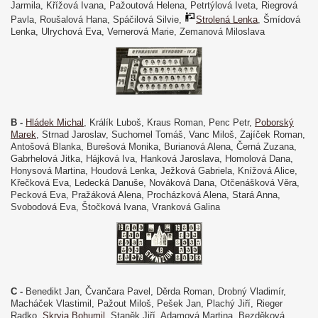
Jarmila, Křížová Ivana, Pažoutová Helena, Petrtýlová Iveta, Riegrová
Pavla, Roušalová Hana, Spáčilová Silvie,
Strolená Lenka
, Šmídová
Lenka, Ulrychová Eva, Vernerová Marie, Zemanová Miloslava
B -
Hládek Michal
, Králík Luboš, Kraus Roman, Penc Petr,
Poborský
Marek
, Strnad Jaroslav, Suchomel Tomáš, Vanc Miloš, Zajíček Roman,
Antošová Blanka, Burešová Monika, Burianová Alena, Černá Zuzana,
Gabrhelová Jitka, Hájková Iva, Hanková Jaroslava, Homolová Dana,
Honysová Martina, Houdová Lenka, Ježková Gabriela, Knížová Alice,
Křečková Eva, Ledecká Danuše, Nováková Dana, Otčenášková Věra,
Pecková Eva, Pražáková Alena, Procházková Alena, Stará Anna,
Svobodová Eva, Štočková Ivana, Vranková Galina
C -
Benedikt Jan, Čvančara Pavel, Děrda Roman, Drobný Vladimír,
Macháček Vlastimil, Pažout Miloš, Pešek Jan, Plachý Jiří, Rieger
Radko,
Skryja Bohumil
, Staněk Jiří, Adamová Martina, Bezděková