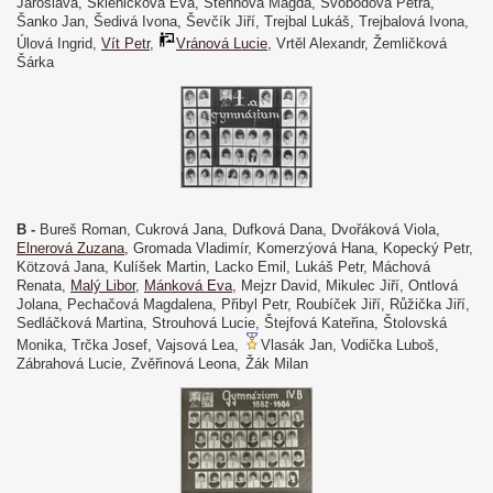
Jaroslava, Skleničková Eva, Stehnová Magda, Svobodová Petra,
Šanko Jan, Šedivá Ivona, Ševčík Jiří, Trejbal Lukáš, Trejbalová Ivona,
Úlová Ingrid,
Vít Petr
,
Vránová Lucie
, Vrtěl Alexandr, Žemličková
Šárka
B -
Bureš Roman, Cukrová Jana, Dufková Dana, Dvořáková Viola,
Elnerová Zuzana
, Gromada Vladimír, Komerzýová Hana, Kopecký Petr,
Kötzová Jana, Kulíšek Martin, Lacko Emil, Lukáš Petr, Máchová
Renata,
Malý Libor
,
Mánková Eva
, Mejzr David, Mikulec Jiří, Ontlová
Jolana, Pechačová Magdalena, Přibyl Petr, Roubíček Jiří, Růžička Jiří,
Sedláčková Martina, Strouhová Lucie, Štejfová Kateřina, Štolovská
Monika, Trčka Josef, Vajsová Lea,
Vlasák Jan, Vodička Luboš,
Zábrahová Lucie, Zvěřinová Leona, Žák Milan