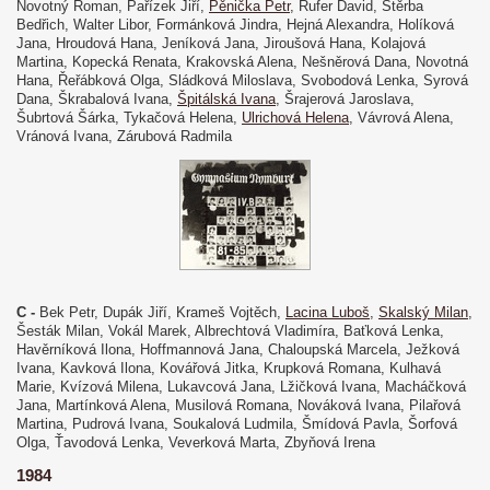
Novotný Roman, Pařízek Jiří,
Pěnička Petr
, Rufer David, Štěrba
Bedřich, Walter Libor, Formánková Jindra, Hejná Alexandra, Holíková
Jana, Hroudová Hana, Jeníková Jana, Jiroušová Hana, Kolajová
Martina, Kopecká Renata, Krakovská Alena, Nešněrová Dana, Novotná
Hana, Řeřábková Olga, Sládková Miloslava, Svobodová Lenka, Syrová
Dana, Škrabalová Ivana,
Špitálská Ivana
, Šrajerová Jaroslava,
Šubrtová Šárka, Tykačová Helena,
Ulrichová Helena
, Vávrová Alena,
Vránová Ivana, Zárubová Radmila
C -
Bek Petr, Dupák Jiří, Krameš Vojtěch,
Lacina Luboš
,
Skalský Milan
,
Šesták Milan, Vokál Marek, Albrechtová Vladimíra, Baťková Lenka,
Havěrníková Ilona, Hoffmannová Jana, Chaloupská Marcela, Ježková
Ivana, Kavková Ilona, Kovářová Jitka, Krupková Romana, Kulhavá
Marie, Kvízová Milena, Lukavcová Jana, Lžičková Ivana, Macháčková
Jana, Martínková Alena, Musilová Romana, Nováková Ivana, Pilařová
Martina, Pudrová Ivana, Soukalová Ludmila, Šmídová Pavla, Šorfová
Olga, Ťavodová Lenka, Veverková Marta, Zbyňová Irena
1984