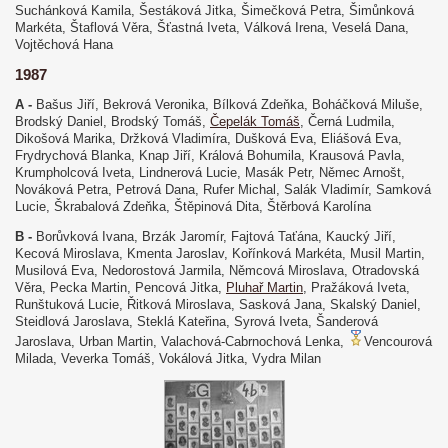
Suchánková Kamila, Šestáková Jitka, Šimečková Petra, Šimůnková
Markéta, Štaflová Věra, Šťastná Iveta, Válková Irena, Veselá Dana,
Vojtěchová Hana
1987
A -
Bašus Jiří, Bekrová Veronika, Bílková Zdeňka, Boháčková Miluše,
Brodský Daniel, Brodský Tomáš,
Čepelák Tomáš
, Černá Ludmila,
Dikošová Marika, Držková Vladimíra, Dušková Eva, Eliášová Eva,
Frydrychová Blanka, Knap Jiří, Králová Bohumila, Krausová Pavla,
Krumpholcová Iveta, Lindnerová Lucie, Masák Petr, Němec Arnošt,
Nováková Petra, Petrová Dana, Rufer Michal, Salák Vladimír, Samková
Lucie, Škrabalová Zdeňka, Štěpinová Dita, Štěrbová Karolína
B -
Borůvková Ivana, Brzák Jaromír, Fajtová Taťána, Kaucký Jiří,
Kecová Miroslava, Kmenta Jaroslav, Kořínková Markéta, Musil Martin,
Musilová Eva, Nedorostová Jarmila, Němcová Miroslava, Otradovská
Věra, Pecka Martin, Pencová Jitka,
Pluhař Martin
, Pražáková Iveta,
Runštuková Lucie, Řitková Miroslava, Sasková Jana, Skalský Daniel,
Steidlová Jaroslava, Steklá Kateřina, Syrová Iveta, Šanderová
Jaroslava, Urban Martin, Valachová-Cabrnochová Lenka,
Vencourová
Milada, Veverka Tomáš, Vokálová Jitka, Vydra Milan