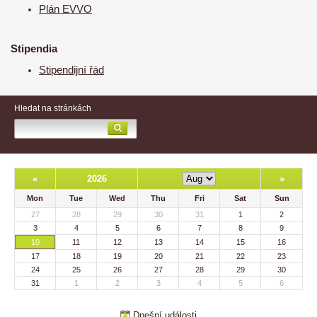
Plán EVVO
Stipendia
Stipendijní řád
Hledat na stránkách
«
2026
»
Mon
Tue
Wed
Thu
Fri
Sat
Sun
27
28
29
30
31
1
2
3
4
5
6
7
8
9
10
11
12
13
14
15
16
17
18
19
20
21
22
23
24
25
26
27
28
29
30
31
1
2
3
4
5
6
Dnešní události