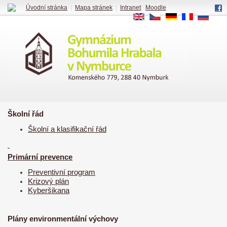
Úvodní stránka
|
Mapa stránek
|
Intranet
|
Moodle
EN
CS
DE
FR
RU
Školní řád
Školní a klasifikační řád
Primární prevence
Preventivní program
Krizový plán
Kyberšikana
Plány environmentální výchovy