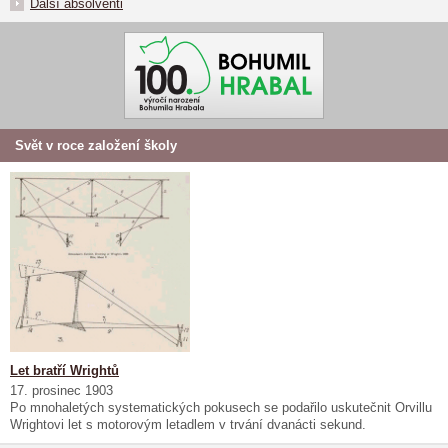
Další absolventi
Svět v roce založení školy
Let bratří Wrightů
17. prosinec 1903
Po mnohaletých systematických pokusech se podařilo uskutečnit Orvillu
Wrightovi let s motorovým letadlem v trvání dvanácti sekund.