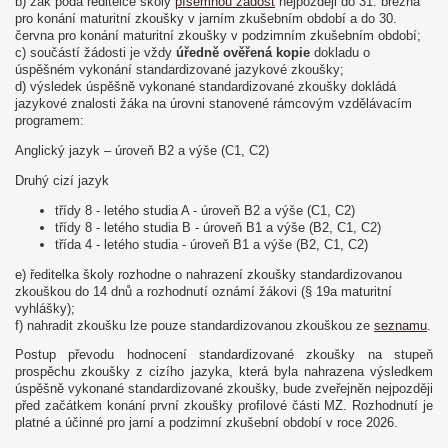
b) žák podá ředitelce školy
písemnou žádost
nejpozději do 31. března
pro konání maturitní zkoušky v jarním zkušebním období a do 30.
června pro konání maturitní zkoušky v podzimním zkušebním období;
c) součástí žádosti je vždy
úředně ověřená kopie
dokladu o
úspěšném vykonání standardizované jazykové zkoušky;
d) výsledek úspěšně vykonané standardizované zkoušky dokládá
jazykové znalosti žáka na úrovni stanovené rámcovým vzdělávacím
programem:
Anglický jazyk – úroveň B2 a výše (C1, C2)
Druhý cizí jazyk
třídy 8 - letého studia A - úroveň B2 a výše (C1, C2)
třídy 8 - letého studia B - úroveň B1 a výše (B2, C1, C2)
třída 4 - letého studia - úroveň B1 a výše (B2, C1, C2)
e) ředitelka školy rozhodne o nahrazení zkoušky standardizovanou
zkouškou do 14 dnů a rozhodnutí oznámí žákovi (§ 19a maturitní
vyhlášky);
f) nahradit zkoušku lze pouze standardizovanou zkouškou ze
seznamu
.
Postup převodu hodnocení standardizované zkoušky na stupeň
prospěchu zkoušky z cizího jazyka, která byla nahrazena výsledkem
úspěšně vykonané standardizované zkoušky, bude zveřejněn nejpozději
před začátkem konání první zkoušky profilové části MZ. Rozhodnutí je
platné a účinné pro jarní a podzimní zkušební období v roce 2026.