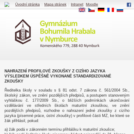
Úvodní stránka
|
Mapa stránek
|
Intranet
|
Moodle
EN
CS
DE
FR
RU
NAHRAZENÍ PROFILOVÉ ZKOUŠKY Z CIZÍHO JAZYKA
VÝSLEDKEM ÚSPĚŠNĚ VYKONANÉ STANDARDIZOVANÉ
ZKOUŠKY
Ředitelka školy v souladu s § 81 odst. 7 zákona č. 561/2004 Sb.,
školský zákon, ve znění pozdějších předpisů, a postupem stanoveným
vyhláškou č. 177/2009 Sb., o bližších podmínkách ukončování
vzdělávání ve středních školách maturitní zkouškou, ve znění
pozdějších předpisů, rozhodne o nahrazení jedné zkoušky z cizího
jazyka (písemné práce, ústní zkoušky) v profilové části MZ, ke které se
žák přihlásil, pokud:
a) žák podá v zákonném termínu přihlášku k maturitní zkoušce;