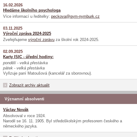
16.02.2026
Hledáme školního psychologa
Více informací u ředitelky:
peckova@gym-nymburk.cz
03.11.2025
Výroční zpráva 2024-2025
Zveřejňujeme
výroční zprávu
za školní rok 2024-2025.
02.09.2025
Karty ISIC - úřední hodiny:
pondělí - velká přestávka
pátek - velká přestávka
Vyřizuje paní Matoušová (kancelář za sborovnou).
Zobrazit archiv aktualit
Významní absolventi
Václav Novák
Absolvoval v roce 1924.
Narodil se 16. 11. 1905. Byl středoškolským profesorem českého a
německého jazyka.