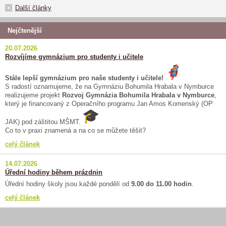
Další články
Nejčtenější
20.07.2026
Rozvíjíme gymnázium pro studenty i učitele
Stále lepší gymnázium pro naše studenty i učitele!
S radostí oznamujeme, že na Gymnáziu Bohumila Hrabala v Nymburce
realizujeme projekt
Rozvoj Gymnázia Bohumila Hrabala v Nymburce
,
který je financovaný z Operačního programu Jan Amos Komenský (OP
JAK) pod záštitou MŠMT.
Co to v praxi znamená a na co se můžete těšit?
celý článek
14.07.2026
Úřední hodiny během prázdnin
Úřední hodiny školy jsou každé pondělí od
9.00 do 11.00 hodin
.
celý článek