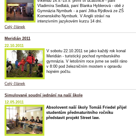
víkendu 14.5.-15.5. první tři účastnice - paní
Vladimíra Sedlatá, paní Blanka Hyblerová - obě z
Gymnázia Nymburk - a paní Jitka Rýdlová ze ZŠ
Komenského Nymburk. V Anglii stráví na
intenzivním jazykovém kurzu 14 dní.
Celý článek
Meridián 2011
22.10.2011
V sobotu 22.10.2011 se jako každý rok konal
Meridián - turistický pochod nymburského
gymnázia. V letošním roce jsme se sešli ráno
v 8:00 pod železničním mostem v opravdu
hojném počtu.
Celý článek
Simulované soudní jednání na naší škole
12.05.2011
Absolovent naší školy Tomáš Friedel přijel
studentům předmaturitního ročníku
představit projekt Street law.