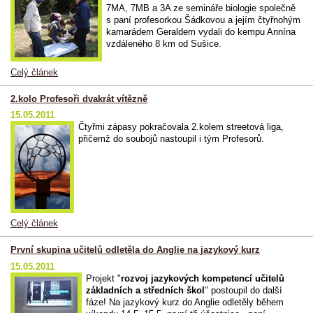
7MA, 7MB a 3A ze semináře biologie společně
s paní profesorkou Šádkovou a jejím čtyřnohým
kamarádem Geraldem vydali do kempu Annína
vzdáleného 8 km od Sušice.
Celý článek
2.kolo Profesoři dvakrát vítězně
15.05.2011
Čtyřmi zápasy pokračovala 2.kolem streetová liga,
přičemž do soubojů nastoupil i tým Profesorů.
Celý článek
První skupina učitelů odletěla do Anglie na jazykový kurz
15.05.2011
Projekt "
rozvoj jazykových kompetencí učitelů
základních a středních škol
" postoupil do další
fáze! Na jazykový kurz do Anglie odletěly během