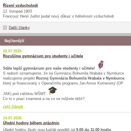
Řízení vzducholodi
12. listopad 1903
Francouz Henri Juillot podal nový důkaz o řiditelnosti vzducholodi:
Další články
Nejčtenější
20.07.2026
Rozvíjíme gymnázium pro studenty i učitele
Stále lepší gymnázium pro naše studenty i učitele!
S radostí oznamujeme, že na Gymnáziu Bohumila Hrabala v Nymburce
realizujeme projekt
Rozvoj Gymnázia Bohumila Hrabala v Nymburce
,
který je financovaný z Operačního programu Jan Amos Komenský (OP
JAK) pod záštitou MŠMT.
Co to v praxi znamená a na co se můžete těšit?
celý článek
14.07.2026
Úřední hodiny během prázdnin
Úřední hodiny školy jsou každé pondělí od
9.00 do 11.00 hodin
.