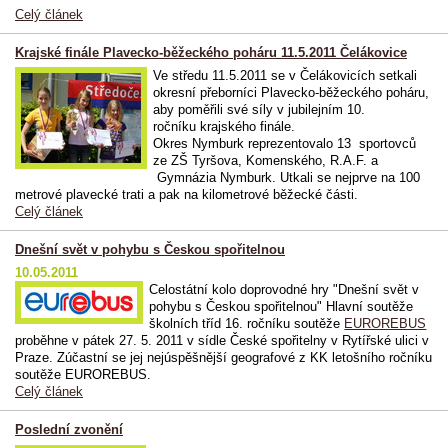
Celý článek
Krajské finále Plavecko-běžeckého poháru 11.5.2011 Čelákovice
Ve středu 11.5.2011 se v Čelákovicích setkali
okresní přeborníci Plavecko-běžeckého poháru,
aby poměřili své síly v jubilejním 10.
ročníku krajského finále.
Okres Nymburk reprezentovalo 13 sportovců
ze ZŠ Tyršova, Komenského, R.A.F. a
Gymnázia Nymburk. Utkali se nejprve na 100
metrové plavecké trati a pak na kilometrové běžecké části.
Celý článek
Dnešní svět v pohybu s Českou spořitelnou
10.05.2011
Celostátní kolo doprovodné hry "Dnešní svět v
pohybu s Českou spořitelnou" Hlavní soutěže
školních tříd 16. ročníku soutěže
EUROREBUS
proběhne v pátek 27. 5. 2011 v sídle České spořitelny v Rytířské ulici v
Praze. Zúčastní se jej nejúspěšnější geografové z KK letošního ročníku
soutěže EUROREBUS.
Celý článek
Poslední zvonění