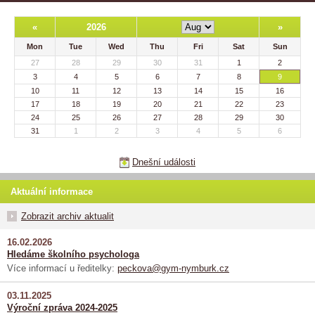
«
2026
»
Mon
Tue
Wed
Thu
Fri
Sat
Sun
27
28
29
30
31
1
2
3
4
5
6
7
8
9
10
11
12
13
14
15
16
17
18
19
20
21
22
23
24
25
26
27
28
29
30
31
1
2
3
4
5
6
Dnešní události
Aktuální informace
Zobrazit archiv aktualit
16.02.2026
Hledáme školního psychologa
Více informací u ředitelky:
peckova@gym-nymburk.cz
03.11.2025
Výroční zpráva 2024-2025