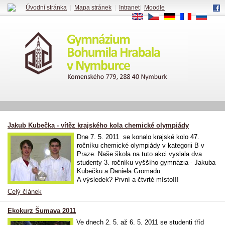
Úvodní stránka
|
Mapa stránek
|
Intranet
|
Moodle
EN
CS
DE
FR
RU
Jakub Kubečka - vítěz krajského kola chemické olympiády
Dne 7. 5. 2011 se konalo krajské kolo 47.
ročníku chemické olympiády v kategorii B v
Praze. Naše škola na tuto akci vyslala dva
studenty 3. ročníku vyššího gymnázia - Jakuba
Kubečku a Daniela Gromadu.
A výsledek? První a čtvrté místo!!!
Celý článek
Ekokurz Šumava 2011
Ve dnech 2. 5. až 6. 5. 2011 se studenti tříd