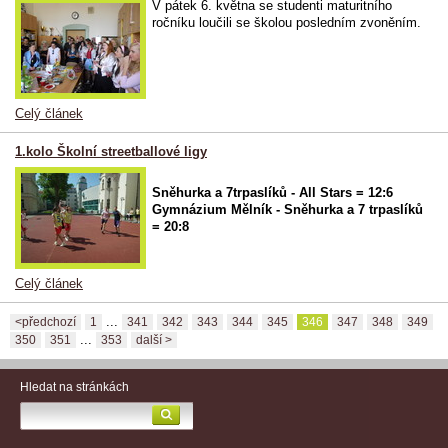
V pátek 6. května se studenti maturitního
ročníku loučili se školou posledním zvoněním.
Celý článek
1.kolo Školní streetballové ligy
Sněhurka a 7trpaslíků - All Stars = 12:6
Gymnázium Mělník - Sněhurka a 7 trpaslíků
= 20:8
Celý článek
...
<předchozí
1
341
342
343
344
345
346
347
348
349
...
350
351
353
další >
Hledat na stránkách