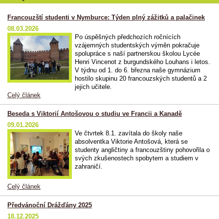
Francouzští studenti v Nymburce: Týden plný zážitků a palačinek
08.03.2026
Po úspěšných předchozích ročnících
vzájemných studentských výměn pokračuje
spolupráce s naší partnerskou školou
Lycée
Henri Vincenot
z burgundského Louhans i letos.
V týdnu
od 1. do 6. března
naše gymnázium
hostilo skupinu
20 francouzských studentů a 2
jejich učitele
.
Celý článek
Beseda s Viktorií Antošovou o studiu ve Francii a Kanadě
09.01.2026
Ve čtvrtek 8.1. zavítala do školy naše
absolventka Viktorie Antošová, která se
studenty angličtiny a francouzštiny pohovořila o
svých zkušenostech spobytem a studiem v
zahraničí.
Celý článek
Předvánoční Drážďány 2025
18.12.2025