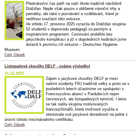
Předvánoční čas patří na naší škole tradičně návštěvě
Drážďan. Nejde však pouze o oblíbené vánoční trhy a
památky, ale také o poznávání a vzdělávání, které je
nedílnou součástí této exkurze.
Ve středu 17. prosince 2025 vyrazila do Drážďan skupina
52 studentů v doprovodu pedagogů za pestrým a
inspirativním programem. Cestování proběhlo bez
jakýchkoliv komplikací a již v dopoledních hodinách jsme
dorazili k prvnímu cíli exkurze – Deutsches Hygiene-
Museum.
Celý článek
Listopadové zkoušky DELF - známe výsledky!
15.12.2025
Zájem o jazykové zkoušky DELF je mezi
našimi studenty FRJ tradičně velký a proto se v
posledních letech účastníme ve spolupráci s
Francouzskou aliancí v Pardubicích nejen
červnových, ale listopadových termínů. I letos
se tak našla skupina motivovaných
francouzštinářů, která možnosti využila a
otestovala své jazykové dovednosti na jedné z
úrovní tohoto mezinárodního certifikátu.
Celý článek