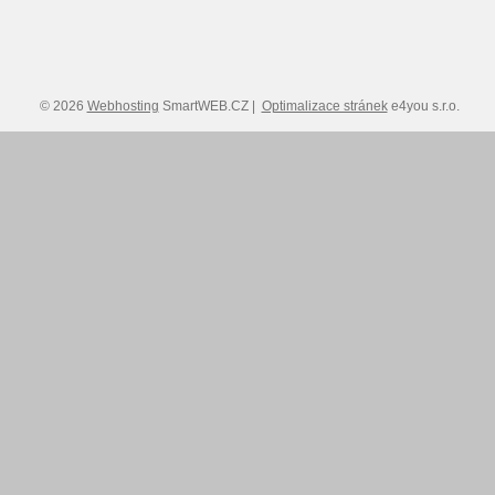
© 2026
Webhosting
SmartWEB.CZ |
Optimalizace stránek
e4you s.r.o.