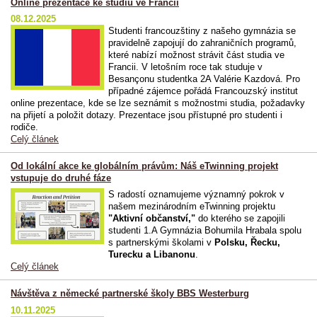
Online prezentace ke studiu ve Francii
08.12.2025
Studenti francouzštiny z našeho gymnázia se
pravidelně zapojují do zahraničních programů,
které nabízí možnost strávit část studia ve
Francii. V letošním roce tak studuje v
Besançonu studentka 2A Valérie Kazdová. Pro
případné zájemce pořádá Francouzský institut
online prezentace, kde se lze seznámit s možnostmi studia, požadavky
na přijetí a položit dotazy. Prezentace jsou přístupné pro studenti i
rodiče.
Celý článek
Od lokální akce ke globálním právům: Náš eTwinning projekt
vstupuje do druhé fáze
S radostí oznamujeme významný pokrok v
našem mezinárodním eTwinning projektu
"Aktivní občanství,"
do kterého se zapojili
studenti 1.A Gymnázia Bohumila Hrabala spolu
s partnerskými školami v
Polsku, Řecku,
Turecku a Libanonu
.
Celý článek
Návštěva z německé partnerské školy BBS Westerburg
10.11.2025