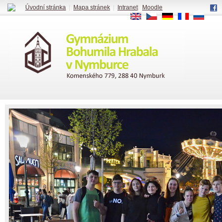
Úvodní stránka
|
Mapa stránek
|
Intranet
|
Moodle
EN
CS
DE
FR
RU