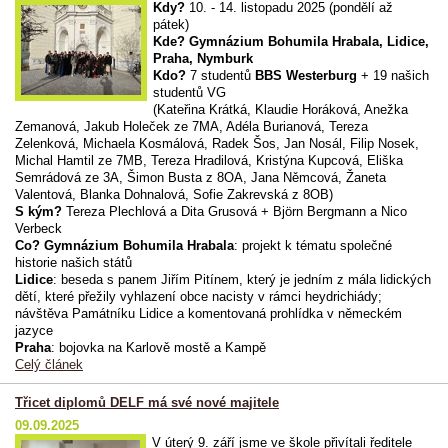
Kdy?
10. - 14. listopadu 2025 (pondělí až
pátek)
Kde?
Gymnázium Bohumila Hrabala, Lidice,
Praha, Nymburk
Kdo?
7 studentů
BBS
Westerburg
+ 19 našich
studentů VG
(Kateřina Krátká, Klaudie Horáková, Anežka
Zemanová, Jakub Holeček ze 7MA, Adéla Burianová, Tereza
Zelenková, Michaela Kosmálová, Radek Šos, Jan Nosál, Filip Nosek,
Michal Hamtil ze 7MB, Tereza Hradilová, Kristýna Kupcová, Eliška
Semrádová ze 3A, Šimon Busta z 8OA, Jana Němcová, Žaneta
Valentová, Blanka Dohnalová, Sofie Zakrevská z 8OB)
S kým?
Tereza Plechlová a Dita Grusová + Björn Bergmann a Nico
Verbeck
Co?
Gymnázium Bohumila Hrabala
: projekt k tématu společné
historie našich států
Lidice
: beseda s panem
Jiřím Pitínem, který je jedním z mála lidických
dětí, které přežily vyhlazení obce nacisty v rámci heydrichiády;
návštěva
Památníku Lidice a
komentovaná prohlídka v německém
jazyce
Praha
: bojovka na Karlově mostě a Kampě
Celý článek
Třicet diplomů DELF má své nové majitele
09.09.2025
V úterý 9. září jsme ve škole přivítali ředitele