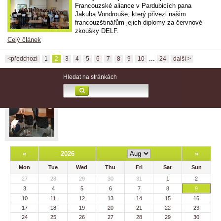
Francouzské aliance v Pardubicích pana
Jakuba Vondrouše, který přivezl našim
francouzštinářům jejich diplomy za červnové
zkoušky DELF.
Celý článek
...
<předchozí
1
2
3
4
5
6
7
8
9
10
24
další >
Hledat na stránkách
«
2026
»
Mon
Tue
Wed
Thu
Fri
Sat
Sun
27
28
29
30
31
1
2
3
4
5
6
7
8
9
10
11
12
13
14
15
16
17
18
19
20
21
22
23
24
25
26
27
28
29
30