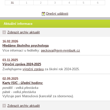
31
1
2
3
4
5
6
Dnešní události
Aktuální informace
Zobrazit archiv aktualit
16.02.2026
Hledáme školního psychologa
Více informací u ředitelky:
peckova@gym-nymburk.cz
03.11.2025
Výroční zpráva 2024-2025
Zveřejňujeme
výroční zprávu
za školní rok 2024-2025.
02.09.2025
Karty ISIC - úřední hodiny:
pondělí - velká přestávka
pátek - velká přestávka
Vyřizuje paní Matoušová (kancelář za sborovnou).
Zobrazit archiv aktualit