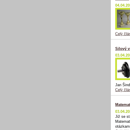
04.04.2
Celý člá
Silový v
03.04.2
Jan Šind
Celý člá
Matemat
03.04.2
Již se s
Matemati
otázkami