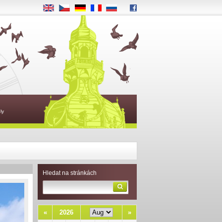
EN
CS
DE
FR
RU
ly
Hledat na stránkách
«
2026
»