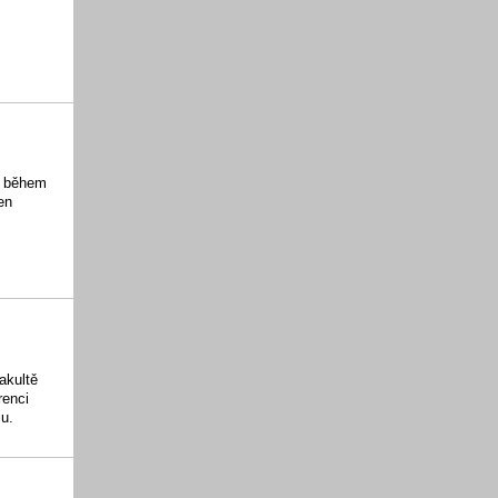
, během
en
akultě
renci
u.