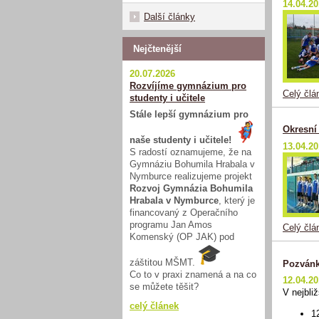
14.04.2
Další články
Nejčtenější
20.07.2026
Rozvíjíme gymnázium pro
Celý člá
studenty i učitele
Stále lepší gymnázium pro
Okresní
naše studenty i učitele!
13.04.2
S radostí oznamujeme, že na
Gymnáziu Bohumila Hrabala v
Nymburce realizujeme projekt
Rozvoj Gymnázia Bohumila
Hrabala v Nymburce
, který je
financovaný z Operačního
programu Jan Amos
Celý člá
Komenský (OP JAK) pod
záštitou MŠMT.
Pozvánk
Co to v praxi znamená a na co
12.04.2
se můžete těšit?
V nejbli
celý článek
1