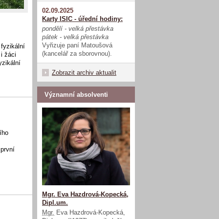
02.09.2025
Karty ISIC - úřední hodiny:
pondělí - velká přestávka
pátek - velká přestávka
Vyřizuje paní Matoušová
fyzikální
(kancelář za sborovnou).
i žáci
yzikální
Zobrazit archiv aktualit
Významní absolventi
ího
první
Mgr. Eva Hazdrová-Kopecká,
Dipl.um.
Mgr.
Eva Hazdrová-Kopecká,