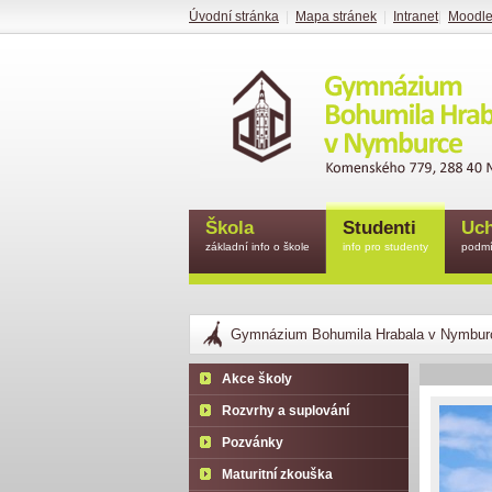
Úvodní stránka
|
Mapa stránek
|
Intranet
|
Moodl
Škola
Studenti
Uch
základní info o škole
info pro studenty
podmí
Gymnázium Bohumila Hrabala v Nymbur
Akce školy
Rozvrhy a suplování
Pozvánky
Maturitní zkouška