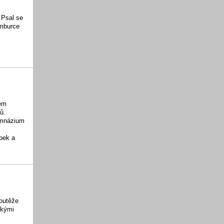
 Psal se
ymburce
těm
ů.
gymnázium
ž
pek a
soutěže
ckými