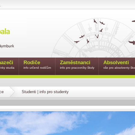
e
azeči
Rodiče
Zaměstnanci
Absolventi
nky studia
info určené rodičům
info pro pracovníky školy
vše pro absolventy ško
ce
Studenti | info pro studenty