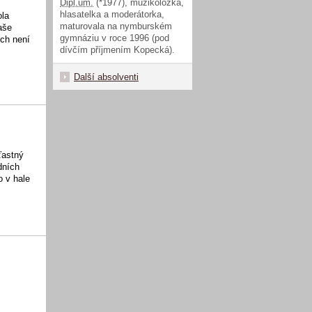
Dipl.um.
(*1977), muzikoložka,
hlasatelka a moderátorka,
ola
maturovala na nymburském
aše
gymnáziu v roce 1996 (pod
ích není
dívčím příjmením Kopecká).
Další absolventi
ťastný
dních
o v hale