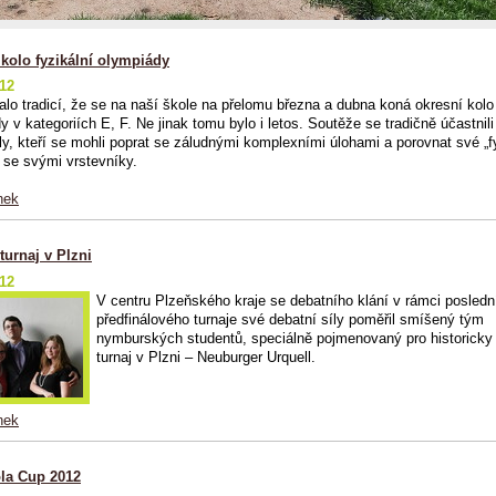
kolo fyzikální olympiády
012
talo tradicí, že se na naší škole na přelomu března a dubna koná okresní kolo 
 v kategoriích E, F. Ne jinak tomu bylo i letos. Soutěže se tradičně účastnili 
ly, kteří se mohli poprat se záludnými komplexními úlohami a porovnat své „f
 se svými vrstevníky.
nek
turnaj v Plzni
012
V centru Plzeňského kraje se debatního klání v rámci posledn
předfinálového turnaje své debatní síly poměřil smíšený tým
nymburských studentů, speciálně pojmenovaný pro historicky 
turnaj v Plzni – Neuburger Urquell.
nek
la Cup 2012