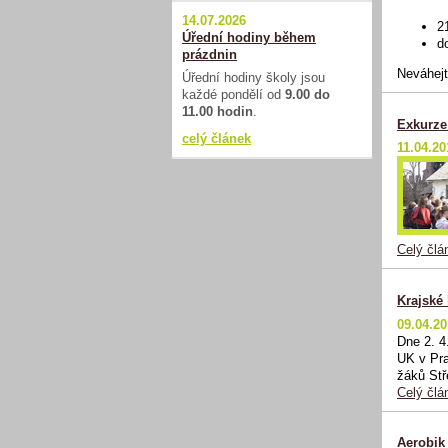
b
14.07.2026
2
Úřední hodiny během
d
prázdnin
Neváhejte
Úřední hodiny školy jsou
každé pondělí od
9.00 do
11.00 hodin
.
Exkurze
celý článek
11.04.20
Celý člá
Krajské
09.04.2
Dne 2. 4
UK v Pra
žáků Stř
Celý člá
Aerobik