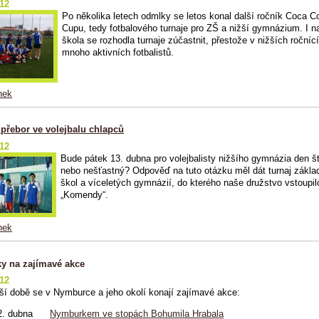
012
Po několika letech odmlky se letos konal další ročník Coca C
Cupu, tedy fotbalového turnaje pro ZŠ a nižší gymnázium. I n
škola se rozhodla turnaje zúčastnit, přestože v nižších ročníc
mnoho aktivních fotbalistů.
nek
 přebor ve volejbalu chlapců
012
Bude pátek 13. dubna pro volejbalisty nižšího gymnázia den š
nebo nešťastný? Odpověď na tuto otázku měl dát turnaj zákla
škol a víceletých gymnázií, do kterého naše družstvo vstoupil
„Komendy“.
nek
y na zajímavé akce
012
žší době se v Nymburce a jeho okolí konají zajímavé akce:
2. dubna
Nymburkem ve stopách Bohumila Hrabala