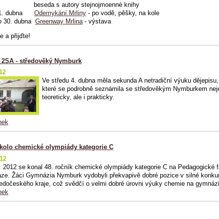
eseda s autory stejnojmoenné knihy
1. dubna
Odemykání Mrliny
- po vodě, pěšky, na kole
o 30. dubna
Greenway Mrlina
- výstava
 a přijďte!
 2SA - středověký Nymburk
12
Ve středu 4. dubna měla sekunda A netradiční výuku dějepisu
které se podrobně seznámila se středověkým Nymburkem nej
teoreticky, ale i prakticky.
nek
 kolo chemické olympiády kategorie C
012
. 2012 se konal 48. ročník chemické olympiády kategorie C na Pedagogické f
ze. Žáci Gymnázia Nymburk vydobyli překvapivě dobré pozice v silné konku
edočeského kraje, což svědčí o velmi dobré úrovni výuky chemie na gymnázi
nek