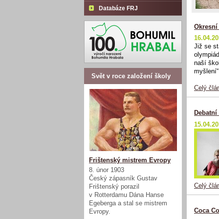
Databáze FRJ
Okresní 
16.04.2
Již se s
olympiády
naší ško
myšlení“
Svět v roce založení školy
Celý člá
Debatní 
15.04.2
Frištenský mistrem Evropy
8. únor 1903
Český zápasník Gustav
Celý člá
Frištenský porazil
v Rotterdamu Dána Hanse
Egeberga a stal se mistrem
Coca Co
Evropy.