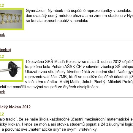
012
Gymnázium Nymburk má úspěšné reprezentantky v aerobiku.
den dvacátý osmý měsíce března a na zimním stadionu v N
se konala okresní soutěž v aerobiku.
nek
íceboj
012
Tělocvična SPŠ Mladá Boleslav se stala 3. dubna 2012 dějiš
krajského kola Poháru AŠSK ČR v silovém víceboji SŠ chlapc
Ukázat svou sílu přijely čtveřice žáků ze sedmi škol. Naše 
reprezentovali žáci 7MB, kteří se soutěže úspěšně účastnili ji
v loňském ročníku. Matěj Malík, Jakub Plachý, Mikoláš Proků
elář se poměřili se svými soupeři ve čtyřech disciplínách:
nek
ický klokan 2012
012
talo tradicí, že se naše škola každoročně účastní mezinárodní matematické 
cký klokan. I letos se mohla asi stovka studentů poprat s 24 záludnými logi
 a porovnat své „matematické síly“ se svými vrstevníky.