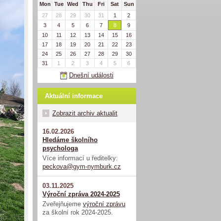
Mon
Tue
Wed
Thu
Fri
Sat
Sun
27
28
29
30
31
1
2
3
4
5
6
7
8
9
10
11
12
13
14
15
16
17
18
19
20
21
22
23
24
25
26
27
28
29
30
31
1
2
3
4
5
6
Dnešní události
Aktuální informace
Zobrazit archiv aktualit
16.02.2026
Hledáme školního
psychologa
Více informací u ředitelky:
peckova@gym-nymburk.cz
03.11.2025
Výroční zpráva 2024-2025
Zveřejňujeme
výroční zprávu
za školní rok 2024-2025.