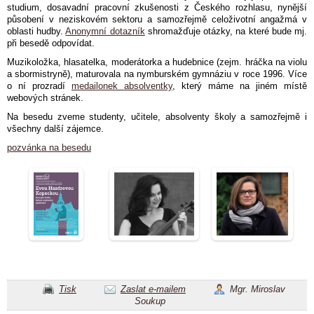
studium, dosavadní pracovní zkušenosti z Českého rozhlasu, nynější
působení v neziskovém sektoru a samozřejmě celoživotní angažmá v
oblasti hudby.
Anonymní dotazník
shromažďuje otázky, na které bude mj.
při besedě odpovídat.
Muzikoložka, hlasatelka, moderátorka a hudebnice (zejm. hráčka na violu
a sbormistryně), maturovala na nymburském gymnáziu v roce 1996. Více
o ní prozradí
medailonek absolventky
, který máme na jiném místě
webových stránek.
Na besedu zveme studenty, učitele, absolventy školy a samozřejmě i
všechny další zájemce.
pozvánka na besedu
Tisk
Zaslat e-mailem
Mgr. Miroslav
Soukup