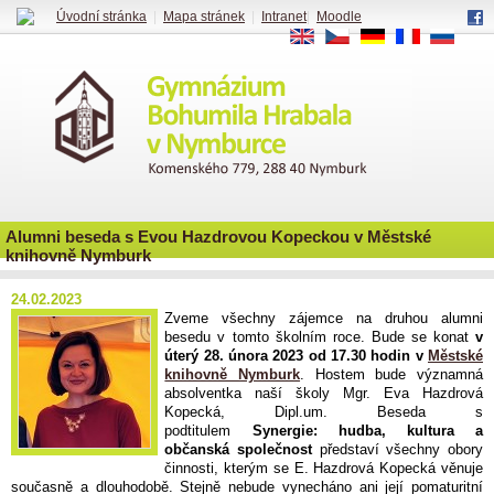
Úvodní stránka
|
Mapa stránek
|
Intranet
|
Moodle
EN
CS
DE
FR
RU
Alumni beseda s Evou Hazdrovou Kopeckou v Městské
knihovně Nymburk
24.02.2023
Zveme všechny zájemce na druhou alumni
besedu v tomto školním roce. Bude se konat
v
úterý 28. února 2023 od 17.30 hodin v
Městské
knihovně Nymburk
. Hostem bude významná
absolventka naší školy Mgr. Eva Hazdrová
Kopecká, Dipl.um. Beseda s
podtitulem
Synergie: hudba, kultura a
občanská společnost
představí všechny obory
činnosti, kterým se E. Hazdrová Kopecká věnuje
současně a dlouhodobě. Stejně nebude vynecháno ani její pomaturitní