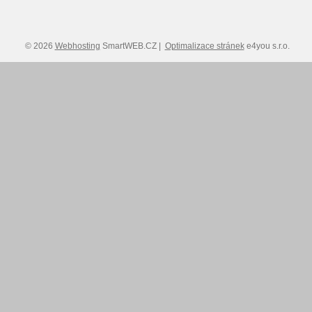
© 2026
Webhosting
SmartWEB.CZ |
Optimalizace stránek
e4you s.r.o.