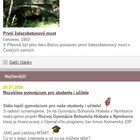
První železobetonový most
červenec 1903
V Přerově byl přes řeku Bečvu postaven první železobetonový most v
Českých zemích.
Další články
Nejčtenější
20.07.2026
Rozvíjíme gymnázium pro studenty i učitele
Stále lepší gymnázium pro naše studenty i učitele!
S radostí oznamujeme, že na Gymnáziu Bohumila Hrabala v Nymburce
realizujeme projekt
Rozvoj Gymnázia Bohumila Hrabala v Nymburce
,
který je financovaný z Operačního programu Jan Amos Komenský (OP
JAK) pod záštitou MŠMT.
Co to v praxi znamená a na co se můžete těšit?