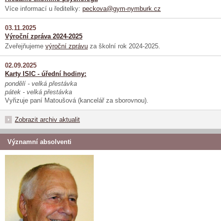
Více informací u ředitelky:
peckova@gym-nymburk.cz
03.11.2025
Výroční zpráva 2024-2025
Zveřejňujeme
výroční zprávu
za školní rok 2024-2025.
02.09.2025
Karty ISIC - úřední hodiny:
pondělí - velká přestávka
pátek - velká přestávka
Vyřizuje paní Matoušová (kancelář za sborovnou).
Zobrazit archiv aktualit
Významní absolventi