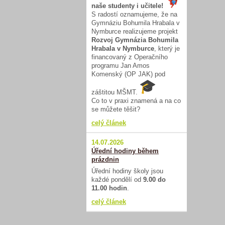
naše studenty i učitele!
S radostí oznamujeme, že na
Gymnáziu Bohumila Hrabala v
Nymburce realizujeme projekt
Rozvoj Gymnázia Bohumila
Hrabala v Nymburce
, který je
financovaný z Operačního
programu Jan Amos
Komenský (OP JAK) pod
záštitou MŠMT.
Co to v praxi znamená a na co
se můžete těšit?
celý článek
14.07.2026
Úřední hodiny během
prázdnin
Úřední hodiny školy jsou
každé pondělí od
9.00 do
11.00 hodin
.
celý článek