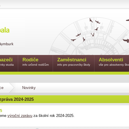
e
azeči
Rodiče
Zaměstnanci
Absolventi
nky studia
info určené rodičům
info pro pracovníky školy
vše pro absolventy ško
ce
Novinky
zpráva 2024-2025
25
jeme
výroční zprávu
za školní rok 2024-2025.