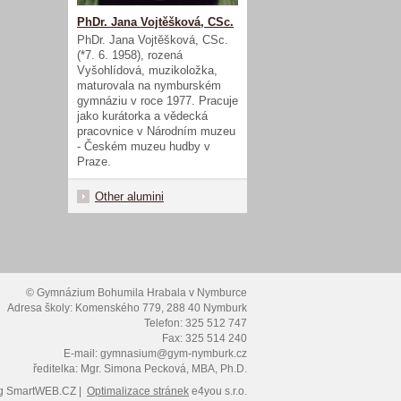
PhDr. Jana Vojtěšková, CSc.
PhDr. Jana Vojtěšková, CSc.
(*7. 6. 1958), rozená
Vyšohlídová, muzikoložka,
maturovala na nymburském
gymnáziu v roce 1977. Pracuje
jako kurátorka a vědecká
pracovnice v Národním muzeu
- Českém muzeu hudby v
Praze.
Other alumini
© Gymnázium Bohumila Hrabala v Nymburce
Adresa školy: Komenského 779, 288 40 Nymburk
Telefon: 325 512 747
Fax: 325 514 240
E-mail: gymnasium@gym-nymburk.cz
ředitelka: Mgr. Simona Pecková, MBA, Ph.D.
g
SmartWEB.CZ |
Optimalizace stránek
e4you s.r.o.