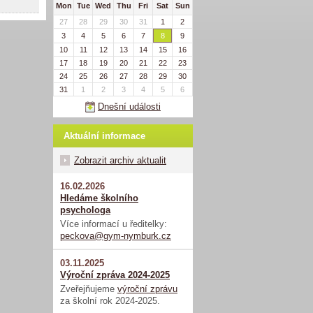
Mon
Tue
Wed
Thu
Fri
Sat
Sun
27
28
29
30
31
1
2
3
4
5
6
7
8
9
10
11
12
13
14
15
16
17
18
19
20
21
22
23
24
25
26
27
28
29
30
31
1
2
3
4
5
6
Dnešní události
Aktuální informace
Zobrazit archiv aktualit
16.02.2026
Hledáme školního
psychologa
Více informací u ředitelky:
peckova@gym-nymburk.cz
03.11.2025
Výroční zpráva 2024-2025
Zveřejňujeme
výroční zprávu
za školní rok 2024-2025.