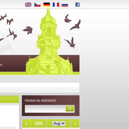
EN
CS
DE
FR
RU
ly
Hledat na stránkách
«
2026
»