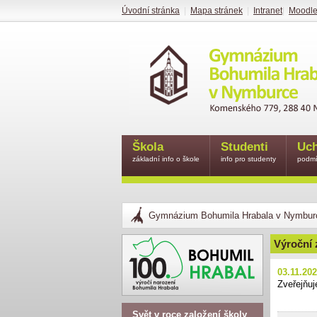
Úvodní stránka
|
Mapa stránek
|
Intranet
|
Moodl
Škola
Studenti
Uch
základní info o škole
info pro studenty
podmí
Gymnázium Bohumila Hrabala v Nymbur
Výroční 
03.11.20
Zveřejňu
Svět v roce založení školy