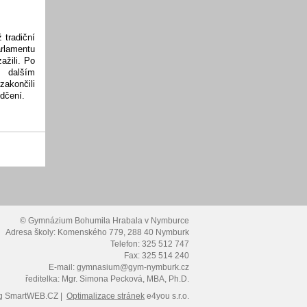
 tradiční
arlamentu
ažili. Po
 dalším
zakončili
dčení.
© Gymnázium Bohumila Hrabala v Nymburce
Adresa školy: Komenského 779, 288 40 Nymburk
Telefon: 325 512 747
Fax: 325 514 240
E-mail: gymnasium@gym-nymburk.cz
ředitelka: Mgr. Simona Pecková, MBA, Ph.D.
g
SmartWEB.CZ |
Optimalizace stránek
e4you s.r.o.