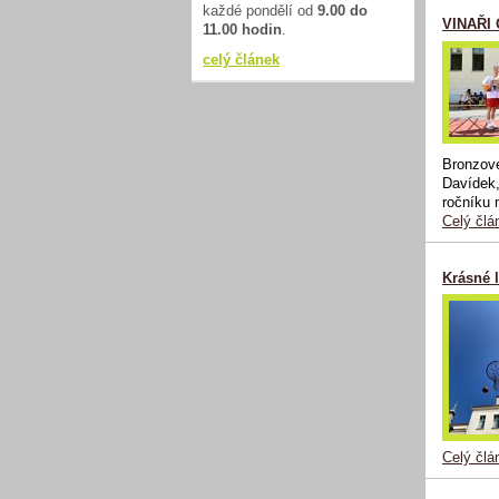
každé pondělí od
9.00 do
VINAŘI
11.00 hodin
.
celý článek
Bronzové
Davídek,
ročníku 
Celý člá
Krásné 
Celý člá