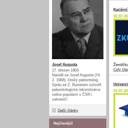
Kariérn
02.07.2
Josef Augusta
Žemličko
Celý člá
17. březen 1903
Narodil se Josef Augusta (†4.
2. 1968), český paleontolog.
Univerzi
Spolu se Z. Burianem vytvořil
paleontologické rekonstrukce
01.07.2
velice populární v ČSR i
zahraničí.
Další články
Nejčtenější