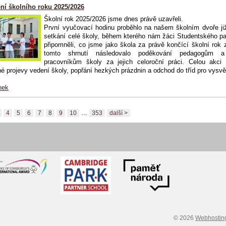
ní školního roku 2025/2026
Školní rok 2025/2026 jsme dnes právě uzavřeli.
První vyučovací hodinu proběhlo na našem školním dvoře již
setkání celé školy, během kterého nám žáci Studentského p
připomněli, co jsme jako škola za právě končící školní rok z
tomto shrnutí následovalo poděkování pedagogům a
pracovníkům školy za jejich celoroční práci. Celou akci 
é projevy vedení školy, popřání hezkých prázdnin a odchod do tříd pro vysvě
nek
...
4
5
6
7
8
9
10
353
další >
© 2026
Webhostin