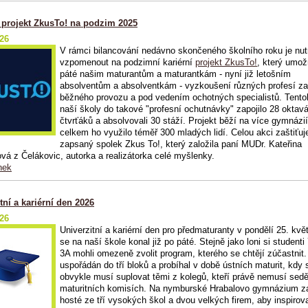
í projekt ZkusTo! na podzim 2025
026
V rámci bilancování nedávno skončeného školního roku je nut
vzpomenout na podzimní kariérní
projekt ZkusTo!
, který umožn
páté našim maturantům a maturantkám - nyní již letošním
absolventům a absolventkám - vyzkoušení různých profesí z
běžného provozu a pod vedením ochotných specialistů. Tento
naší školy do takové "profesní ochutnávky" zapojilo 28 oktav
čtvrťáků a absolvovali 30 stáží. Projekt běží na více gymnázi
celkem ho využilo téměř 300 mladých lidí. Celou akci zaštiťuj
zapsaný spolek Zkus To!, který založila paní MUDr. Kateřina
vá z Čelákovic, autorka a realizátorka celé myšlenky.
nek
tní a kariérní den 2026
026
Univerzitní a kariérní den pro předmaturanty v pondělí 25. kv
se na naší škole konal již po páté. Stejně jako loni si studen
3A mohli omezeně zvolit program, kterého se chtějí zúčastnit.
uspořádán do tří bloků a probíhal v době ústních maturit, kdy 
obvykle musí suplovat těmi z kolegů, kteří právě nemusí sedě
maturitních komisích. Na nymburské Hrabalovo gymnázium za
hosté ze tří vysokých škol a dvou velkých firem, aby inspirov