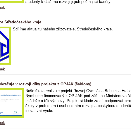
studenty k dalšímu rozvoji jejich počínající kariéry.
nek
ce Středočeského kraje
Sdílíme aktualitu našeho zřizovatele, Středočeského kraje.
nek
kračuje v rozvoji díky projektu z OPJAK (šablony)
Naše škola realizuje projekt Rozvoj Gymnázia Bohumila Hraba
Nymburce financovaný z OP JAK pod záštitou Ministerstva šk
mládeže a tělovýchovy.
Projekt si klade za cíl podporovat pr
školy v profesním i osobnostním rozvoji a poskytnou student
inovativní výuku.
nek