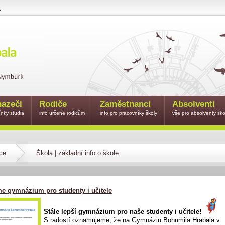
e
azeči
Rodiče
Zaměstnanci
Absolventi
nky studia
info určené rodičům
info pro pracovníky školy
vše pro absolventy ško
ce
Škola | základní info o škole
me gymnázium pro studenty i učitele
Stále lepší gymnázium pro naše studenty i učitele!
S radostí oznamujeme, že na Gymnáziu Bohumila Hrabala v