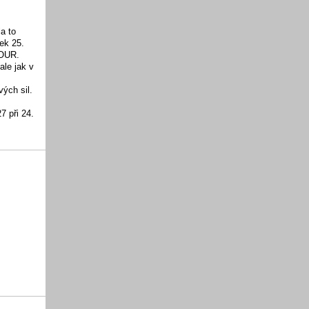
la to
ek 25.
FOUR.
 ale jak v
ých sil.
7 při 24.