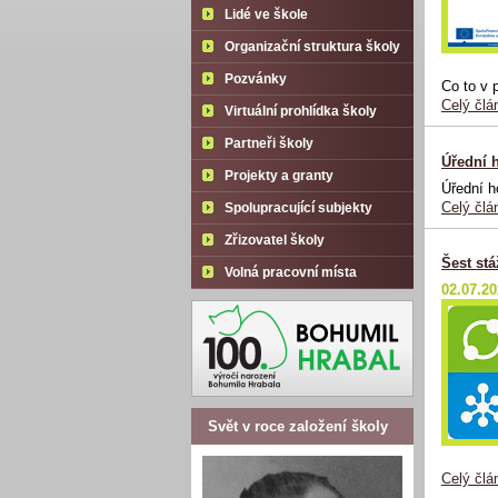
Lidé ve škole
Organizační struktura školy
Pozvánky
Co to v 
Celý člá
Virtuální prohlídka školy
Partneři školy
Úřední 
Projekty a granty
Úřední h
Celý člá
Spolupracující subjekty
Zřizovatel školy
Šest stá
Volná pracovní místa
02.07.2
Svět v roce založení školy
Celý člá