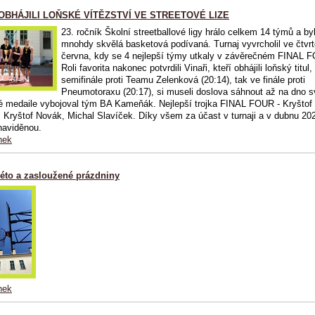
 OBHÁJILI LOŇSKÉ VÍTĚZSTVÍ VE STREETOVÉ LIZE
23. ročník Školní streetballové ligy hrálo celkem 14 týmů a by
mnohdy skvělá basketová podívaná. Turnaj vyvrcholil ve čtvrt
června, kdy se 4 nejlepší týmy utkaly v závěrečném FINAL 
Roli favorita nakonec potvrdili Vinaři, kteří obhájili loňský titul,
semifinále proti Teamu Zelenková (20:14), tak ve finále proti
Pneumotoraxu (20:17), si museli doslova sáhnout až na dno sv
 medaile vybojoval tým BA Kameňák. Nejlepší trojka FINAL FOUR - Kryštof
 Kryštof Novák, Michal Slavíček. Díky všem za účast v turnaji a v dubnu 202
naviděnou.
nek
léto a zasloužené prázdniny
nek