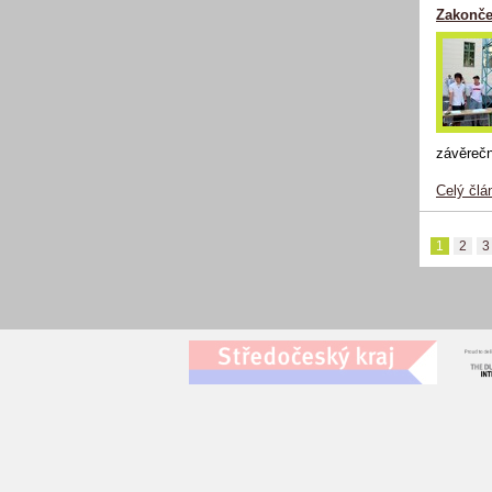
Zakonče
závěrečn
Celý člá
1
2
3