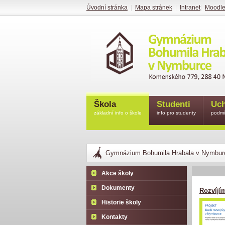
Úvodní stránka
|
Mapa stránek
|
Intranet
|
Moodl
Škola
Studenti
Uch
základní info o škole
info pro studenty
podmí
Gymnázium Bohumila Hrabala v Nymbur
Akce školy
Dokumenty
Rozvíjí
Historie školy
Kontakty