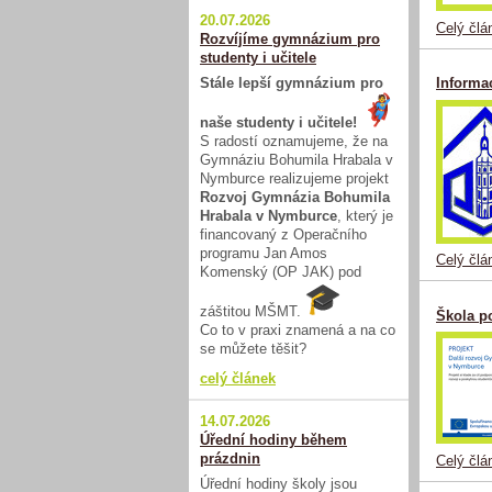
20.07.2026
Celý člá
Rozvíjíme gymnázium pro
studenty i učitele
Stále lepší gymnázium pro
Informa
naše studenty i učitele!
S radostí oznamujeme, že na
Gymnáziu Bohumila Hrabala v
Nymburce realizujeme projekt
Rozvoj Gymnázia Bohumila
Hrabala v Nymburce
, který je
financovaný z Operačního
programu Jan Amos
Celý člá
Komenský (OP JAK) pod
záštitou MŠMT.
Škola po
Co to v praxi znamená a na co
se můžete těšit?
celý článek
14.07.2026
Úřední hodiny během
prázdnin
Celý člá
Úřední hodiny školy jsou