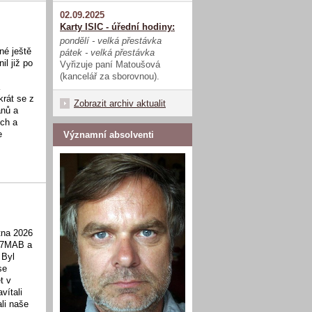
02.09.2025
Karty ISIC - úřední hodiny:
pondělí - velká přestávka
né ještě
pátek - velká přestávka
il již po
Vyřizuje paní Matoušová
(kancelář za sborovnou).
a
krát se z
Zobrazit archiv aktualit
ánů a
ích a
e
Významní absolventi
ětna 2026
ti 7MAB a
 Byl
se
t v
vítali
ali naše