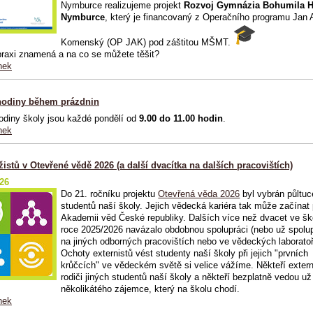
Nymburce realizujeme projekt
Rozvoj Gymnázia Bohumila H
Nymburce
, který je financovaný z Operačního programu Jan
Komenský (OP JAK) pod záštitou MŠMT.
praxi znamená a na co se můžete těšit?
nek
hodiny během prázdnin
odiny školy jsou každé pondělí od
9.00 do 11.00 hodin
.
nek
žistů v Otevřené vědě 2026 (a další dvacítka na dalších pracovištích)
026
Do 21. ročníku projektu
Otevřená věda 2026
byl vybrán půltuc
studentů naší školy. Jejich vědecká kariéra tak může začínat
Akademii věd České republiky. Dalších více než dvacet ve š
roce 2025/2026 navázalo obdobnou spolupráci (nebo už spolup
na jiných odborných pracovištích nebo ve vědeckých laboratoř
Ochoty externistů vést studenty naší školy při jejich "prvních
krůčcích" ve vědeckém světě si velice vážíme. Někteří extern
rodiči jiných studentů naší školy a někteří bezplatně vedou už
několikátého zájemce, který na školu chodí.
nek