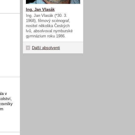
Ing. Jan Vlasák
Ing. Jan Vlasák (*30. 3.
1968), filmový scénograf,
nositel několika Českých
lvů, absolvoval nymburské
gymnázium roku 1986.
Další absolventi
la v
olství,
acovníky
ům