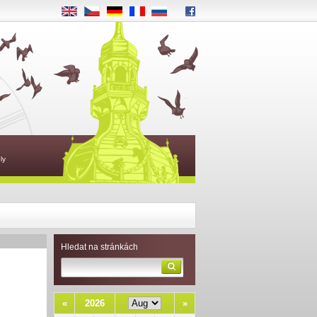
EN
CS
DE
FR
RU
ly
Hledat na stránkách
«
2026
»