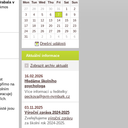
rabala v
Mon
Tue
Wed
Thu
Fri
Sat
Sun
 Amos
27
28
29
30
31
1
2
3
4
5
6
7
8
9
10
11
12
13
14
15
16
17
18
19
20
21
22
23
24
25
26
27
28
29
30
31
1
2
3
4
5
6
Dnešní události
Aktuální informace
Zobrazit archiv aktualit
16.02.2026
et
Hledáme školního
 přímo na
psychologa
kolním
Více informací u ředitelky:
racuje)
peckova@gym-nymburk.cz
ích.
03.11.2025
isté jsou
Výroční zpráva 2024-2025
Zveřejňujeme
výroční zprávu
za školní rok 2024-2025.