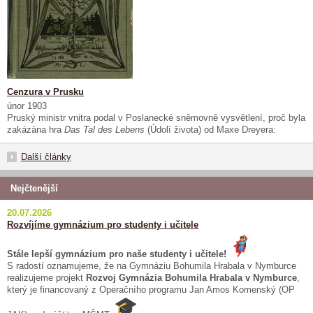
Cenzura v Prusku
únor 1903
Pruský ministr vnitra podal v Poslanecké sněmovně vysvětlení, proč byla
zakázána hra
Das Tal des Lebens
(Údolí života) od Maxe Dreyera:
Další články
Nejčtenější
20.07.2026
Rozvíjíme gymnázium pro studenty i učitele
Stále lepší gymnázium pro naše studenty i učitele!
S radostí oznamujeme, že na Gymnáziu Bohumila Hrabala v Nymburce
realizujeme projekt
Rozvoj Gymnázia Bohumila Hrabala v Nymburce
,
který je financovaný z Operačního programu Jan Amos Komenský (OP