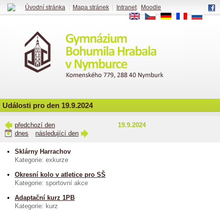
Úvodní stránka
|
Mapa stránek
|
Intranet
|
Moodle
EN
CS
DE
FR
RU
Události pro den 19.9.2024
předchozí den
19.9.2024
dnes
následující den
Sklárny Harrachov
Kategorie: exkurze
Okresní kolo v atletice pro SŠ
Kategorie: sportovní akce
Adaptační kurz 1PB
Kategorie: kurz