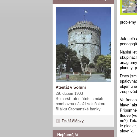
problémy 
Jak celá 
pedagogů 
Náplní le
skupinách 
anagramy 
planety, 
Dnes jsme
spalovná
objemu o
Atentát v Soluni
zodpovědě
29. duben 1903
Bulharští atentátníci zničili
Ve franco
bombovou náloží soluňskou
hlavní ak
filiálku Otomanské banky.
Připomněli
fleuve (v
ne?), l’ét
Další články
le glacier
slovník.
Nejčtenější