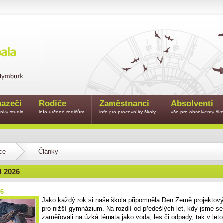
e
azeči
Rodiče
Zaměstnanci
Absolventi
nky studia
info určené rodičům
info pro pracovníky školy
vše pro absolventy ško
ce
Články
 2026
26
Jako každý rok si naše škola připomněla Den Země projekto
pro nižší gymnázium. Na rozdlí od předešlých let, kdy jsme se
zaměřovali na úzká témata jako voda, les či odpady, tak v let