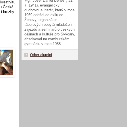
Mgr. Josef Daniel Beneš (*31.
kreativitu
7. 1941), evangelický
zu České
duchovní a literát, který v roce
 i hrozby.
1969 odešel do exilu do
Ženevy, organizátor
táborových pobytů mládeže i
zájezdů a seminářů o českých
dějinách a kultuře pro Švýcary,
absolvoval na nymburském
gymnáziu v roce 1958.
Other alumini