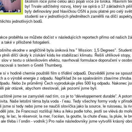
školním roce jsme celou akci pojali více ze široka. Hlavním 
byl Trvale udržitelný rozvoj, který se opírá o 17 základních pilí
byly definovány pod hlavičkou OSN a jsou platné pro celý svět
studenti se v jednotlivých předmětech zaměřili na dílčí aspekt
těchto jednotlivých bodů.
akce proběhla se můžete dočíst v následujících reportech přímo od našich ž
a také v přiložené fotogalerii.
tošního ekodne v angličtině byla úniková hra " Mission: 1,5 Degrees".
Student
plnili dílčí úkoly k získání kódu ke stabilizaci klimatu. Řešili uhlíkové stopy,
slov v textu o skleníkovém efektu, navrhovali formulace doporučení v osobn
pracovali s textem o Gretě Thurnberg.
 si v hodině chemie pouštěli film o třídění odpadů. Dozvěděli jsme se spous
ch a o výrobě energie z odpadu. Například že se spalováním zbavíme zhrub
dpadu. Nebo že průměrný Čech vyprodukuje přes 500 kg odpadu. Nakonec js
li pár otázek, abychom otestovali, jak pozorní jsme byli.
uzštině jsme se zamysleli nad tím, co je to “développement durable”. A potom
tivita. Naše letošní téma byla voda - l´eau. Tedy všechny formy vody v přírod
 jsme si tedy nebo jsme se naučili slovíčka jako la source, le ruisseau, la rivi
ěděli jste, že Francouzi rozlišují řeku a řeku podle toho, jestli se vlévá do mo
ang, le lac, le réservoir, la mer, l’océan, la goutte, la chute d’eau, la pluie, le br
, ale třeba i l´ondin - vodník:)
Pro naše následovníky jsme vytvořili krásný ob