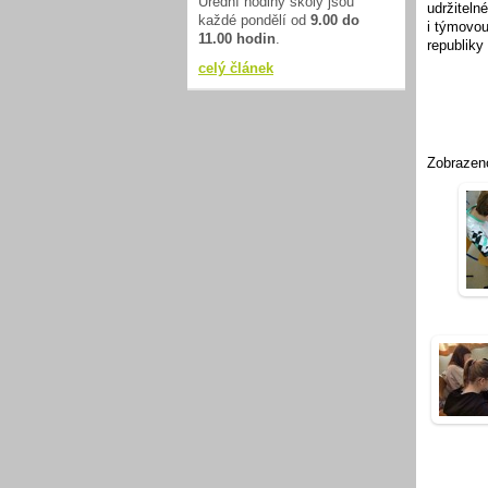
Úřední hodiny školy jsou
udržiteln
každé pondělí od
9.00 do
i týmovou
11.00 hodin
.
republiky 
celý článek
Zobrazen