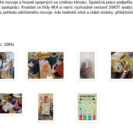
ého rozvoje a hrozeb spojených se změnou klimatu. Společná práce podpořila 
 spolupráci. Kvartáni ze třídy 4KA si navíc vyzkoušeli sestavit SWOT analý
z pohledu udržitelného rozvoje, kde hodnotili silné a slabé stránky, příležitosti
o: 1084x