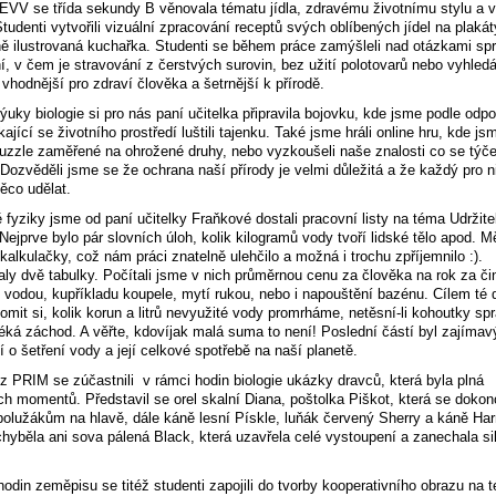
EVV se třída sekundy B věnovala tématu jídla, zdravému životnímu stylu a v
Studenti vytvořili vizuální zpracování receptů svých oblíbených jídel na plakát
ně ilustrovaná kuchařka. Studenti se během práce zamýšleli nad otázkami sp
í, v čem je stravování z čerstvých surovin, bez užití polotovarů nebo vyhled
 vhodnější pro zdraví člověka a šetrnější k přírodě.
ýuky biologie si pro nás paní učitelka připravila bojovku, kde jsme podle odp
ající se životního prostředí luštili tajenku. Také jsme hráli online hru, kde js
puzzle zaměřené na ohrožené druhy, nebo vyzkoušeli naše znalosti co se týč
 Dozvěděli jsme se že ochrana naší přírody je velmi důležitá a že každý pro
ěco udělat.
 fyziky jsme od paní učitelky Fraňkové dostali pracovní listy na téma Udržite
Nejprve bylo pár slovních úloh, kolik kilogramů vody tvoří lidské tělo apod. M
kalkulačky, což nám práci znatelně ulehčilo a možná i trochu zpříjemnilo :).
ly dvě tabulky. Počítali jsme v nich průměrnou cenu za člověka na rok za či
 vodou, kupříkladu koupele, mytí rukou, nebo i napouštění bazénu. Cílem té 
omit si, kolik korun a litrů nevyužité vody promrháme, netěsní-li kohoutky sp
éká záchod. A věřte, kdovíjak malá suma to není! Poslední částí byl zajímav
 o šetření vody a její celkové spotřebě na naší planetě.
z PRIM se zúčastnili v rámci hodin biologie ukázky dravců, která byla plná
h momentů. Představil se orel skalní Diana, poštolka Piškot, která se dokon
polužákům na hlavě, dále káně lesní Pískle, luňák červený Sherry a káně Har
chyběla ani sova pálená Black, která uzavřela celé vystoupení a zanechala si
hodin zeměpisu se titéž studenti zapojili do tvorby kooperativního obrazu na 