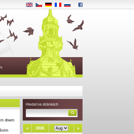
EN
CS
DE
FR
RU
ly
Hledat na stránkách
vým dnem
«
2026
»
ošním