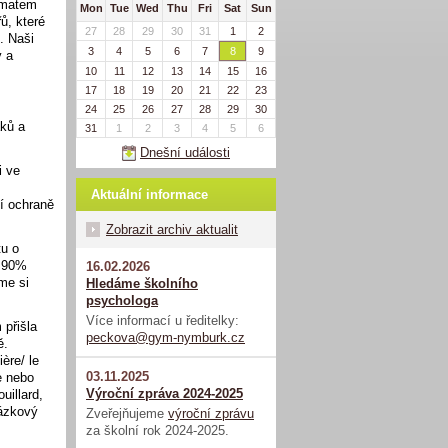
tématem
Mon
Tue
Wed
Thu
Fri
Sat
Sun
řů, které
27
28
29
30
31
1
2
. Naši
3
4
5
6
7
8
9
y a
10
11
12
13
14
15
16
17
18
19
20
21
22
23
24
25
26
27
28
29
30
áků a
31
1
2
3
4
5
6
Dnešní události
i ve
Aktuální informace
í ochraně
Zobrazit archiv aktualit
tu o
a 90%
16.02.2026
me si
Hledáme školního
psychologa
Více informací u ředitelky:
 přišla
peckova@gym-nymburk.cz
ě.
ère/ le
03.11.2025
ře nebo
Výroční zpráva 2024-2025
ouillard,
rázkový
Zveřejňujeme
výroční zprávu
za školní rok 2024-2025.