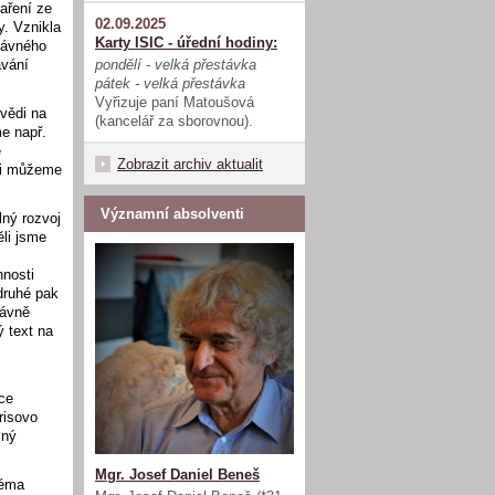
aření ze
02.09.2025
y. Vznikla
Karty ISIC - úřední hodiny:
rávného
pondělí - velká přestávka
ávání
pátek - velká přestávka
Vyřizuje paní Matoušová
ovědi na
(kancelář za sborovnou).
me např.
e
Zobrazit archiv aktualit
 ni můžeme
Významní absolventi
lný rozvoj
ěli jsme
nnosti
druhé pak
rávně
ý text na
ce
risovo
lný
Mgr. Josef Daniel Beneš
téma