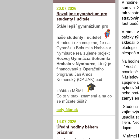
V hodině 
surovin. 
20.07.2026
tak vlast
Rozvíjíme gymnázium pro
stravován
studenty i učitele
fastfoodů
Stále lepší gymnázium pro
V rámci v
otázky týk
naše studenty i učitele!
skládali 
S radostí oznamujeme, že na
ekologie.
Gymnáziu Bohumila Hrabala v
alespoň n
Nymburce realizujeme projekt
Rozvoj Gymnázia Bohumila
Na hodině
Hrabala v Nymburce
, který je
- "Voda".
financovaný z Operačního
povolené 
programu Jan Amos
Následova
Komenský (OP JAK) pod
spojené s
bylo uvěd
záštitou MŠMT.
nebo prot
Co to v praxi znamená a na co
zamyšlení
se můžete těšit?
Studenti 
celý článek
zajímavýc
usadila s
14.07.2026
Herri. Ne
Úřední hodiny během
dojem.
prázdnin
V rámci 