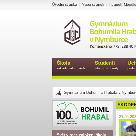
Úvodní stránka
|
Mapa stránek
|
Intranet
|
Moodl
Škola
Studenti
Uch
základní info o škole
info pro studenty
podmí
Gymnázium Bohumila Hrabala v Nymbur
EKODEN
21.04.20
Svět v roce založení školy