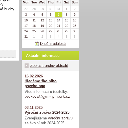
Mon
Tue
Wed
Thu
Fri
Sat
Sun
ely
ové hudby.
27
28
29
30
31
1
2
3
4
5
6
7
8
9
10
11
12
13
14
15
16
17
18
19
20
21
22
23
24
25
26
27
28
29
30
31
1
2
3
4
5
6
Dnešní události
Aktuální informace
Zobrazit archiv aktualit
16.02.2026
Hledáme školního
psychologa
Více informací u ředitelky:
peckova@gym-nymburk.cz
03.11.2025
Výroční zpráva 2024-2025
Zveřejňujeme
výroční zprávu
za školní rok 2024-2025.