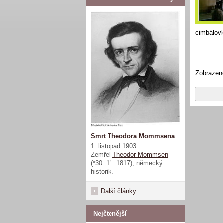
cimbálov
Mg
Zobrazen
Smrt Theodora Mommsena
1. listopad 1903
Zemřel
Theodor Mommsen
(*30. 11. 1817), německý
historik.
Další články
Nejčtenější