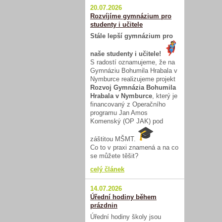
20.07.2026
Rozvíjíme gymnázium pro
studenty i učitele
Stále lepší gymnázium pro
naše studenty i učitele!
S radostí oznamujeme, že na
Gymnáziu Bohumila Hrabala v
Nymburce realizujeme projekt
Rozvoj Gymnázia Bohumila
Hrabala v Nymburce
, který je
financovaný z Operačního
programu Jan Amos
Komenský (OP JAK) pod
záštitou MŠMT.
Co to v praxi znamená a na co
se můžete těšit?
celý článek
14.07.2026
Úřední hodiny během
prázdnin
Úřední hodiny školy jsou