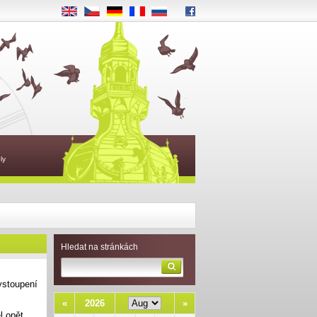
EN
CS
DE
FR
RU
ly
Hledat na stránkách
vystoupení
«
2026
»
l opět