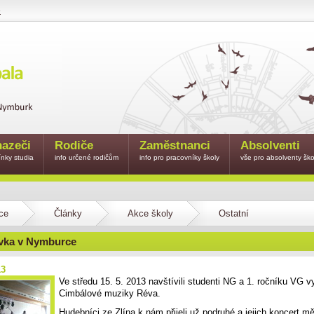
e
azeči
Rodiče
Zaměstnanci
Absolventi
nky studia
info určené rodičům
info pro pracovníky školy
vše pro absolventy ško
ce
Články
Akce školy
Ostatní
vka v Nymburce
13
Ve středu 15. 5. 2013 navštívili studenti NG a 1. ročníku VG 
Cimbálové muziky Réva.
Hudebníci ze Zlína k nám přijeli už podruhé a jejich koncert mě