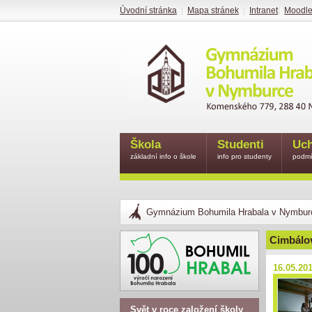
Úvodní stránka
|
Mapa stránek
|
Intranet
|
Moodl
Škola
Studenti
Uch
základní info o škole
info pro studenty
podmí
Gymnázium Bohumila Hrabala v Nymbur
Cimbálo
16.05.20
Svět v roce založení školy