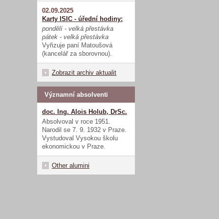
02.09.2025
Karty ISIC - úřední hodiny:
pondělí - velká přestávka
pátek - velká přestávka
Vyřizuje paní Matoušová
(kancelář za sborovnou).
Zobrazit archiv aktualit
Významní absolventi
doc. Ing. Alois Holub, DrSc.
Absolvoval v roce 1951.
Narodil se 7. 9. 1932 v Praze.
Vystudoval Vysokou školu
ekonomickou v Praze.
Other alumini