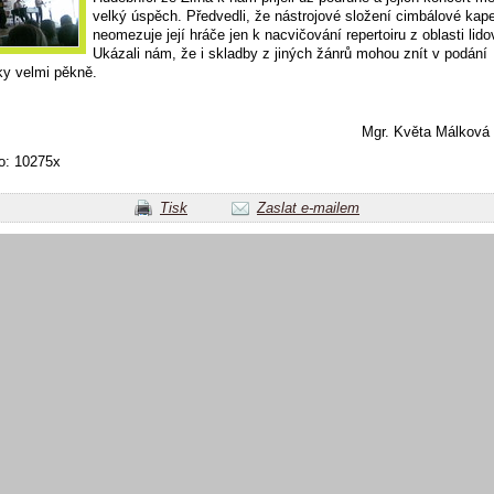
velký úspěch. Předvedli, že nástrojové složení cimbálové kap
neomezuje její hráče jen k nacvičování repertoiru z oblasti lid
Ukázali nám, že i skladby z jiných žánrů mohou znít v podání
ky velmi pěkně.
r. Květa Málková
o: 10275x
Tisk
Zaslat e-mailem