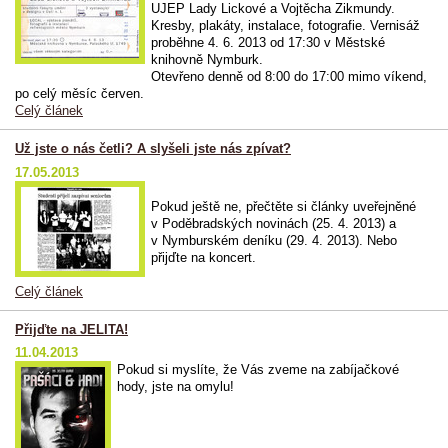
UJEP Lady Lickové a Vojtěcha Zikmundy.
Kresby, plakáty, instalace, fotografie. Vernisáž
proběhne 4. 6. 2013 od 17:30 v Městské
knihovně Nymburk.
Otevřeno denně od 8:00 do 17:00 mimo víkend,
po celý měsíc červen.
Celý článek
Už jste o nás četli? A slyšeli jste nás zpívat?
17.05.2013
Pokud ještě ne, přečtěte si články uveřejněné
v Poděbradských novinách (25. 4. 2013) a
v Nymburském deníku (29. 4. 2013). Nebo
přijďte na koncert.
Celý článek
Přijďte na JELITA!
11.04.2013
Pokud si myslíte, že Vás zveme na zabíjačkové
hody, jste na omylu!