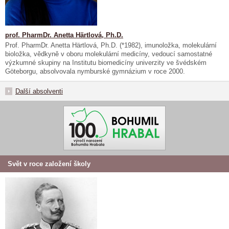
prof. PharmDr. Anetta Härtlová, Ph.D.
Prof. PharmDr. Anetta Härtlová, Ph.D. (*1982), imunoložka, molekulární
bioložka, vědkyně v oboru molekulární medicíny, vedoucí samostatné
výzkumné skupiny na Institutu biomedicíny univerzity ve švédském
Göteborgu, absolvovala nymburské gymnázium v roce 2000.
Další absolventi
Svět v roce založení školy