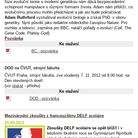
fúze evoluční teorie s moderní genetikou nám dává bezprecedentní
schopnost manipulace s různými formami života. Adam nám přiblíží, co
evolučnímu procesu mohlo předcházet a jak asi bude pokračovat.
Adam Ruthrford
vystudoval evoluční biologii a získal PhD. v oboru
genetiky. Nyní působí jako redaktor vědeckého časopisu Nature. Pro
rozhlas a televizi, zejména pro BBC, natáčí pořady o evoluci (
Cell
,
The
Gene Code, Platiny God
).
Pozvánka
Ke stažení
BC - pozvánka
DOD na ČVUT, strojní fakulta
ČVUT Praha, strojní fakulta, zve studenty 7. 11. 2012 od 9.00 hod. na
Den otevřených dveří.
(viz
plakát
- přílohu)
Ke stažení
DOD - pozvánka
Mezinárodní zkoušky z francouzštiny DELF scolaire
25.09.2012
Zkoušky DELF scolaire se opět blíží!
I v
letošním školním roce se Gymnázium Nymburk