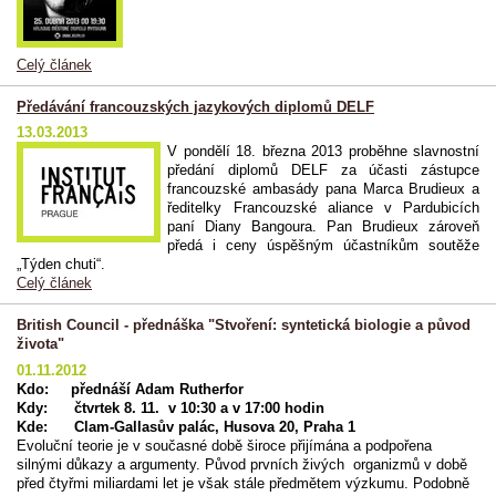
Celý článek
Předávání francouzských jazykových diplomů DELF
13.03.2013
V pondělí 18. března 2013 proběhne slavnostní
předání diplomů DELF za účasti zástupce
francouzské ambasády pana Marca Brudieux a
ředitelky Francouzské aliance v Pardubicích
paní Diany Bangoura. Pan Brudieux zároveň
předá i ceny úspěšným účastníkům soutěže
„Týden chuti“.
Celý článek
British Council - přednáška "Stvoření: syntetická biologie a původ
života"
01.11.2012
Kdo: přednáší Adam Rutherfor
Kdy: čtvrtek 8. 11. v 10:30 a v 17:00 hodin
Kde: Clam-Gallasův palác, Husova 20, Praha 1
Evoluční teorie je v současné době široce přijímána a podpořena
silnými důkazy a argumenty. Původ prvních živých organizmů v době
před čtyřmi miliardami let je však stále předmětem výzkumu. Podobně