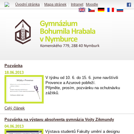
Úvodní stránka
|
Mapa stránek
|
Intranet
|
Moodle
EN
CS
DE
FR
RU
Pozvánka
18.06.2013
V týdnu od 10. 6. do 15. 6. jsme navštívili
Provence a Azurové pobřeží.
Přijměte, prosím, pozvánku na ochutnávku
zážitků.
Celý článek
Pozvánka na výstavu absolventa gymnázia Vojty Zikmundy
04.06.2013
Výstava studentů Fakulty umění a designu