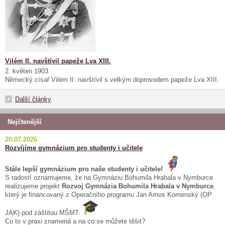
Vilém II. navštívil papeže Lva XIII.
2. květen 1903
Německý císař Vilém II. navštívil s velkým doprovodem papeže Lva XIII.
Další články
Nejčtenější
20.07.2026
Rozvíjíme gymnázium pro studenty i učitele
Stále lepší gymnázium pro naše studenty i učitele!
S radostí oznamujeme, že na Gymnáziu Bohumila Hrabala v Nymburce
realizujeme projekt
Rozvoj Gymnázia Bohumila Hrabala v Nymburce
,
který je financovaný z Operačního programu Jan Amos Komenský (OP
JAK) pod záštitou MŠMT.
Co to v praxi znamená a na co se můžete těšit?