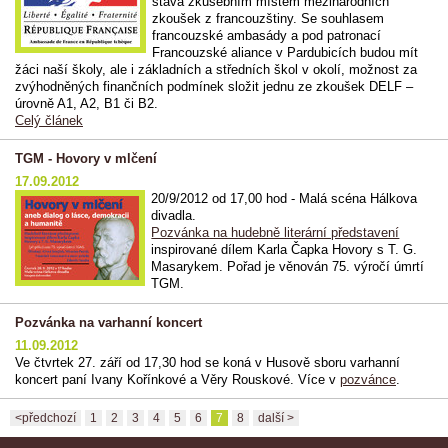
stává zkušebním místem mezinárodních
zkoušek z francouzštiny. Se souhlasem
francouzské ambasády a pod patronací
Francouzské aliance v Pardubicích budou mít
žáci naší školy, ale i základních a středních škol v okolí, možnost za
zvýhodněných finančních podmínek složit jednu ze zkoušek DELF –
úrovně A1, A2, B1 či B2.
Celý článek
TGM - Hovory v mlčení
17.09.2012
20/9/2012 od 17,00 hod - Malá scéna Hálkova
divadla.
Pozvánka na hudebně literární představení
inspirované dílem Karla Čapka Hovory s T. G.
Masarykem. Pořad je věnován 75. výročí úmrtí
TGM.
Pozvánka na varhanní koncert
11.09.2012
Ve čtvrtek 27. září od 17,30 hod se koná v Husově sboru varhanní
koncert paní Ivany Kořínkové a Věry Rouskové. Více v
pozvánce
.
<předchozí
1
2
3
4
5
6
7
8
další >