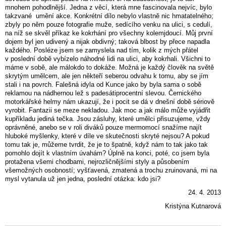
mnohem pohodlnější. Jedna z věcí, která mne fascinovala nejvíc, bylo
takzvané umění akce. Konkrétní dílo nebylo vlastně nic hmatatelného;
zbyly po něm pouze fotografie muže, sedícího venku na ulici, s cedulí,
na níž se skvěl příkaz ke kokrhání pro všechny kolemjdoucí. Můj první
dojem byl jen udivený a nijak obdivný; taková blbost by přece napadla
každého. Posléze jsem se zamyslela nad tím, kolik z mých přátel
v poslední době vybízelo náhodné lidi na ulici, aby kokrhali. Všichni to
máme v sobě, ale málokdo to dokáže. Možná je každý člověk na světě
skrytým umělcem, ale jen někteří seberou odvahu k tomu, aby se jím
stali i na povrch. Falešná idyla od Kunce jako by byla sama o sobě
reklamou na nádhernou lež s padesátiprocentní slevou. Černického
motorkářské helmy nám ukazují, že i pocit se dá v dnešní době sériově
vyrobit. Fantazii se meze nekladou. Jak moc a jak málo může vyjádřit
kupříkladu jediná tečka. Jsou zásluhy, které umělci přisuzujeme, vždy
oprávněné, anebo se v roli diváků pouze mermomocí snažíme najít
hluboké myšlenky, které v díle ve skutečnosti skryté nejsou? A pokud
tomu tak je, můžeme tvrdit, že je to špatně, když nám to tak jako tak
pomohlo dojít k vlastním úvahám? Úplně na konci, poté, co jsem byla
protažena všemi chodbami, nejrozličnějšími styly a působením
všemožných osobností; vyšťavená, zmatená a trochu zruinovaná, mi na
mysl vytanula už jen jedna, poslední otázka: kdo jsi?
24. 4. 2013
Kristýna Kutnarová