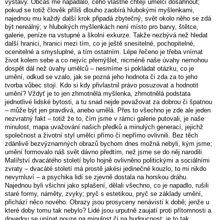
výstavy. Občas mě napadalo, čeho vlastně chtějí umělci dosáhnout;
pokud se totiž člověk příliš dlouho zaobírá hlubokými myšlenkami,
najednou mu každý další krok připadá zbytečný, svět okolo něho se zdá
být nereálný; v hlubokých myšlenkách není místo pro barvy, štětce,
galerie, peníze na vstupné a školní exkurze. Takže nezbývá než hledat
další hranici, hranici mezi tím, co je ještě snesitelné, pochopitelné,
ocenitelné a smysluplné, a tím ostatním. Lépe řečeno je třeba vnímat
život kolem sebe a co nejvíc přemýšlet, nicméně naše úvahy nemohou
dospět dál než úvahy umělců – nesmíme si pokládat otázku, co je
umění, odkud se vzalo, jak se pozná jeho hodnota či zda za to jeho
tvorba vůbec stojí. Kdo si kdy přivlastnil právo posuzovat a hodnotit
umění? Vždyť je to jen zhmotnělá myšlenka, zhmotnělá podstata
jednotlivé lidské bytosti, a tu snad nejde považovat za dobrou či špatnou
– může být jen pravdivá, anebo umělá. Přes to všechno je zde ale jeden
nezvratný fakt – totiž že to, čím jsme v rámci galerie putovali, je naše
minulost, mapa uvažování našich předků a minulých generací, jejichž
společnost a životní styl umělci přímo či nepřímo ovlivnili. Bez těch
zdánlivě bezvýznamných obrazů bychom dnes možná nebyli, kým jsme;
umění formovalo náš svět dávno předtím, než jsme se do něj narodili.
Malířství dvacátého století bylo hojně ovlivněno politickými a sociálními
zvraty – dvacáté století má prostě jakési jedinečné kouzlo, to mi nikdo
nevymluví – a psychika lidí se zjevně dostala na horskou dráhu.
Najednou byli všichni jako splašení, dělali všechno, co je napadlo, rušili
staré formy, náměty, zvyky; pryč s estetikou, pryč se základy umění,
přichází něco nového. Obrazy jsou prosyceny nenávistí k době; jenže u
které doby tomu tak nebylo? Lidé jsou urputně zaujatí proti přítomnosti a
dovedou se upínat pouze na minulost či na budoucnost; je to tak