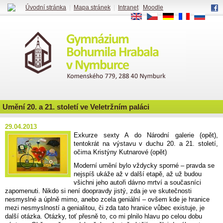
Úvodní stránka
|
Mapa stránek
|
Intranet
|
Moodle
EN
CS
DE
FR
RU
Umění 20. a 21. století ve Veletržním paláci
29.04.2013
Exkurze sexty A do Národní galerie (opět),
tentokrát na výstavu v duchu 20. a 21. století,
očima Kristýny Kutnarové (opět)
Moderní umění bylo vždycky sporné – pravda se
nejspíš ukáže až v další etapě, až už budou
všichni jeho autoři dávno mrtví a současníci
zapomenuti. Nikdo si není doopravdy jistý, zda je ve skutečnosti
nesmyslné a úplně mimo, anebo zcela geniální – ovšem kde je hranice
mezi nesmyslností a genialitou, či zda tato hranice vůbec existuje, je
další otázka. Otázky, toť přesně to, co mi plnilo hlavu po celou dobu