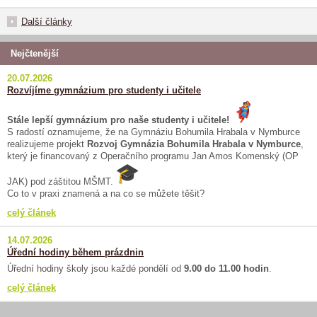
Další články
Nejčtenější
20.07.2026
Rozvíjíme gymnázium pro studenty i učitele
Stále lepší gymnázium pro naše studenty i učitele!
S radostí oznamujeme, že na Gymnáziu Bohumila Hrabala v Nymburce
realizujeme projekt
Rozvoj Gymnázia Bohumila Hrabala v Nymburce
,
který je financovaný z Operačního programu Jan Amos Komenský (OP
JAK) pod záštitou MŠMT.
Co to v praxi znamená a na co se můžete těšit?
celý článek
14.07.2026
Úřední hodiny během prázdnin
Úřední hodiny školy jsou každé pondělí od
9.00 do 11.00 hodin
.
celý článek