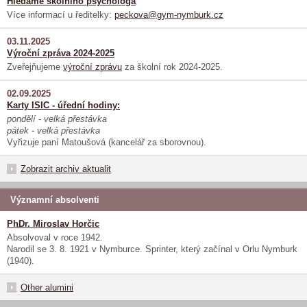
Hledáme školního psychologa
Více informací u ředitelky:
peckova@gym-nymburk.cz
03.11.2025
Výroční zpráva 2024-2025
Zveřejňujeme
výroční zprávu
za školní rok 2024-2025.
02.09.2025
Karty ISIC - úřední hodiny:
pondělí - velká přestávka
pátek - velká přestávka
Vyřizuje paní Matoušová (kancelář za sborovnou).
Zobrazit archiv aktualit
Významní absolventi
PhDr. Miroslav Horčic
Absolvoval v roce 1942.
Narodil se 3. 8. 1921 v Nymburce. Sprinter, který začínal v Orlu Nymburk
(1940).
Other alumini