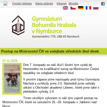
Úvodní stránka
|
Mapa stránek
|
Intranet
|
Moodle
EN
CS
DE
FR
RU
Postup na Mistrovství ČR ve volejbale středních škol dívek
07.11.2025
Dne 7. listopadu se náš dívčí školní tým vydal do
Hostinného na kvalifikační turnaj na Mistrovství České
republiky ve volejbale středních škol.
V prvním zápase jsme nastoupily proti týmu Gymnázia
Náchod a zvítězily jsme 2:0. Následně jsme sehrály
utkání s Obchodní akademií Liberec, které jsme také s
přehledem vyhrály 2:0.
Tímto skvělým výkonem si náš tým zajistil postup na
Mistrovství ČR, které se uskuteční 25.–26. listopadu v Jablonci nad
Nisou.