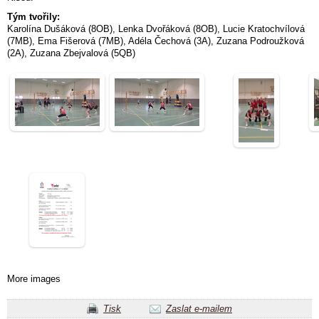
Tým tvořily:
Karolína Dušáková (8OB), Lenka Dvořáková (8OB), Lucie Kratochvílová
(7MB), Ema Fišerová (7MB), Adéla Čechová (3A), Zuzana Podroužková
(2A), Zuzana Zbejvalová (5QB)
More images
Tisk
Zaslat e-mailem