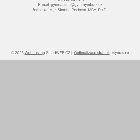
E-mail: gymnasium@gym-nymburk.cz
ředitelka: Mgr. Simona Pecková, MBA, Ph.D.
© 2026
Webhosting
SmartWEB.CZ |
Optimalizace stránek
e4you s.r.o.