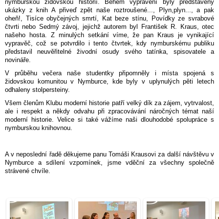
nymburskou židovskou historií. Během vyprávění byly představeny
ukázky z knih A přiveď zpět naše roztroušené..., Plyn,plyn..., a pak
oheň!, Tisíce obyčejných smrtí, Kat beze stínu, Povídky ze svrabové
čtvrti nebo Sedmý závoj, jejichž autorem byl František R. Kraus, otec
našeho hosta. Z minulých setkání víme, že pan Kraus je vynikající
vypravěč, což se potvrdilo i tento čtvrtek, kdy nymburskému publiku
představil neuvěřitelné živodní osudy svého tatínka, spisovatele a
novináře.
V průběhu večera naše studentky připomněly i místa spojená s
židovskou komunitou v Nymburce, kde byly v uplynulých pěti letech
odhaleny stolpersteiny.
Všem členům Klubu moderní historie patří velký dík za zájem, vytrvalost,
ale i respekt a někdy odvahu při zpracovávání náročných témat naší
moderní historie. Velice si také vážíme naši dlouhodobé spolupráce s
nymburskou knihovnou.
A v neposlední řadě děkujeme panu Tomáši Krausovi za další návštěvu v
Nymburce a sdílení vzpomínek, jsme vděční za všechny společně
strávené chvíle.