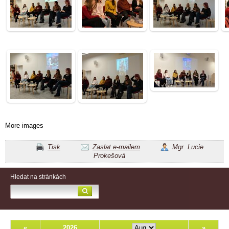
More images
Tisk
Zaslat e-mailem
Mgr. Lucie
Prokešová
Hledat na stránkách
«
2026
»