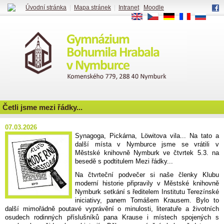
Úvodní stránka
|
Mapa stránek
|
Intranet
|
Moodle
EN
CS
DE
FR
RU
Četli jsme mezi řádky...
07.03.2026
Synagoga, Pickárna, Löwitova vila... Na tato a
další místa v Nymburce jsme se vrátili v
Městské knihovně Nymburk ve čtvrtek 5.3. na
besedě s podtitulem Mezi řádky...
Na čtvrteční podvečer si
naše členky Klubu
moderní historie připravily v Městské knihovně
Nymburk setkání s ředitelem Institutu Terezínské
iniciativy, panem Tomášem Krausem. Bylo to
další mimořádně poutavé vyprávění o minulosti, literatuře a životních
osudech rodinných příslušníků pana Krause i místech spojených s