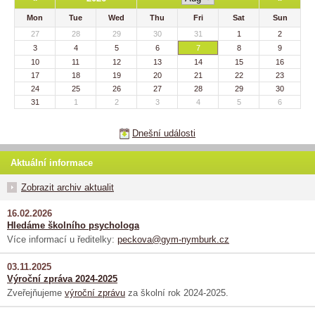
Mon
Tue
Wed
Thu
Fri
Sat
Sun
27
28
29
30
31
1
2
3
4
5
6
7
8
9
10
11
12
13
14
15
16
17
18
19
20
21
22
23
24
25
26
27
28
29
30
31
1
2
3
4
5
6
Dnešní události
Aktuální informace
Zobrazit archiv aktualit
16.02.2026
Hledáme školního psychologa
Více informací u ředitelky:
peckova@gym-nymburk.cz
03.11.2025
Výroční zpráva 2024-2025
Zveřejňujeme
výroční zprávu
za školní rok 2024-2025.