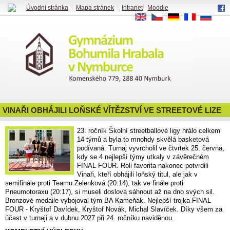
Úvodní stránka
|
Mapa stránek
|
Intranet
|
Moodle
EN
CS
DE
FR
RU
VINAŘI OBHÁJILI LOŇSKÉ VÍTĚZSTVÍ VE STREETOVÉ LIZE
23. ročník Školní streetballové ligy hrálo celkem
14 týmů a byla to mnohdy skvělá basketová
podívaná. Turnaj vyvrcholil ve čtvrtek 25. června,
kdy se 4 nejlepší týmy utkaly v závěrečném
FINAL FOUR. Roli favorita nakonec potvrdili
Vinaři, kteří obhájili loňský titul, ale jak v
semifinále proti Teamu Zelenková (20:14), tak ve finále proti
Pneumotoraxu (20:17), si museli doslova sáhnout až na dno svých sil.
Bronzové medaile vybojoval tým BA Kameňák. Nejlepší trojka FINAL
FOUR - Kryštof Davídek, Kryštof Novák, Michal Slavíček. Díky všem za
účast v turnaji a v dubnu 2027 při 24. ročníku naviděnou.