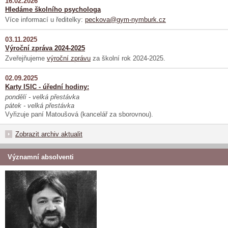
16.02.2026
Hledáme školního psychologa
Více informací u ředitelky:
peckova@gym-nymburk.cz
03.11.2025
Výroční zpráva 2024-2025
Zveřejňujeme
výroční zprávu
za školní rok 2024-2025.
02.09.2025
Karty ISIC - úřední hodiny:
pondělí - velká přestávka
pátek - velká přestávka
Vyřizuje paní Matoušová (kancelář za sborovnou).
Zobrazit archiv aktualit
Významní absolventi