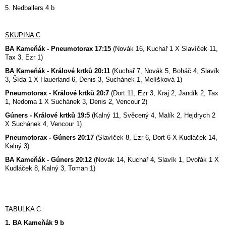
5. Nedballers 4 b
SKUPINA C
BA Kameňák - Pneumotorax 17:15
(Novák 16, Kuchař 1 X Slavíček 11,
Tax 3, Ezr 1)
BA Kameňák - Králové krtků 20:11
(Kuchař 7, Novák 5, Boháč 4, Slavík
3, Šída 1 X Hauerland 6, Denis 3, Suchánek 1, Melíšková 1)
Pneumotorax - Králové krtků 20:7
(Dort 11, Ezr 3, Kraj 2, Jandík 2, Tax
1, Nedoma 1 X Suchánek 3, Denis 2, Vencour 2)
Gúners - Králové krtků 19:5
(Kalný 11, Svěcený 4, Malík 2, Hejdrych 2
X Suchánek 4, Vencour 1)
Pneumotorax - Gúners 20:17
(Slavíček 8, Ezr 6, Dort 6 X Kudláček 14,
Kalný 3)
BA Kameňák - Gúners 20:12
(Novák 14, Kuchař 4, Slavík 1, Dvořák 1 X
Kudláček 8, Kalný 3, Toman 1)
TABULKA C
1. BA Kameňák 9 b