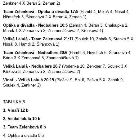
Zenkner 4 X Beran 2, Zeman 2)
Team Zelenková - Optika u divadla 17:5
(Hamtil 4, Mikuš 4, Nosál 4,
Němeček 3, Širancová 2 X Beran 4, Zeman 1)
Optika u divadla - Nedballers 10:5
(Zeman 4, Beran 3, Chaloupka 2,
Marek 1 X Zemanová 2, Znamenáčková 2, Křenková 1)
Veliká Lalulá - Team Zelenková 21:11
(Soulek 10, Zabák 6, Stanko 5 X
Nosál 8, Hamtil 2, Širancová 1)
Team Zelenková - Nedballers 20:6
(Hamtil 8, Heydrich 6, Širancová 4,
Bárta 3 X Zemanová 5, Znamenáčková 1)
Veliká Lalulá - Nedballers 20:7
(Vodenka 10, Zenkner 7, Soulek 3 X
Křížová 3, Zemanová 2, Znamenáčková 2)
Vinaři - Veliká Lalulá 20:15
(Plaček 9, Ehl 6, Paška 5 X Zabák 9,
Soulek 4, Zenkner 2)
TABULKA B
1. Vinaři 12 b
2. Veliké lalulá 10 b
3. Team Zelenková 8 b
4. Optika u divadla 5 b