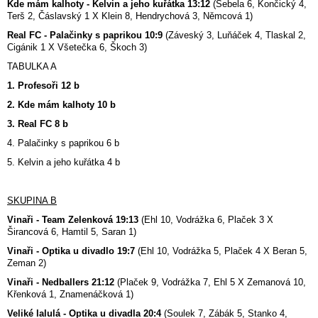
Kde mám kalhoty - Kelvin a jeho kuřátka 13:12
(Šebela 6, Končický 4,
Terš 2, Čáslavský 1 X Klein 8, Hendrychová 3, Němcová 1)
Real FC - Palačinky s paprikou 10:9
(Záveský 3, Luňáček 4, Tlaskal 2,
Cigánik 1 X Všetečka 6, Škoch 3)
TABULKA A
1. Profesoři 12 b
2. Kde mám kalhoty 10 b
3. Real FC 8 b
4. Palačinky s paprikou 6 b
5. Kelvin a jeho kuřátka 4 b
SKUPINA B
Vinaři - Team Zelenková 19:13
(Ehl 10, Vodrážka 6, Plaček 3 X
Širancová 6, Hamtil 5, Saran 1)
Vinaři - Optika u divadlo 19:7
(Ehl 10, Vodrážka 5, Plaček 4 X Beran 5,
Zeman 2)
Vinaři - Nedballers 21:12
(Plaček 9, Vodrážka 7, Ehl 5 X Zemanová 10,
Křenková 1, Znamenáčková 1)
Veliké lalulá - Optika u divadla 20:4
(Soulek 7, Zábák 5, Stanko 4,