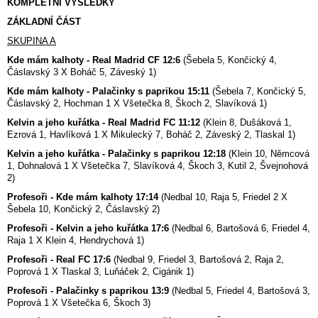
KOMPLETNÍ VÝSLEDKY
ZÁKLADNÍ ČÁST
SKUPINA A
Kde mám kalhoty - Real Madrid CF 12:6
(Šebela 5, Končický 4,
Čáslavský 3 X Boháč 5, Záveský 1)
Kde mám kalhoty - Palačinky s paprikou 15:11
(Šebela 7, Končický 5,
Čáslavský 2, Hochman 1 X Všetečka 8, Škoch 2, Slavíková 1)
Kelvin a jeho kuřátka - Real Madrid FC 11:12
(Klein 8, Dušáková 1,
Ezrová 1, Havlíková 1 X Mikulecký 7, Boháč 2, Záveský 2, Tlaskal 1)
Kelvin a jeho kuřátka - Palačinky s paprikou 12:18
(Klein 10, Němcová
1, Dohnalová 1 X Všetečka 7, Slavíková 4, Škoch 3, Kutil 2, Švejnohová
2)
Profesoři - Kde mám kalhoty 17:14
(Nedbal 10, Raja 5, Friedel 2 X
Šebela 10, Končický 2, Čáslavský 2)
Profesoři - Kelvin a jeho kuřátka 17:6
(Nedbal 6, Bartošová 6, Friedel 4,
Raja 1 X Klein 4, Hendrychová 1)
Profesoři - Real FC 17:6
(Nedbal 9, Friedel 3, Bartošová 2, Raja 2,
Poprová 1 X Tlaskal 3, Luňáček 2, Cigánik 1)
Profesoři - Palačinky s paprikou 13:9
(Nedbal 5, Friedel 4, Bartošová 3,
Poprová 1 X Všetečka 6, Škoch 3)