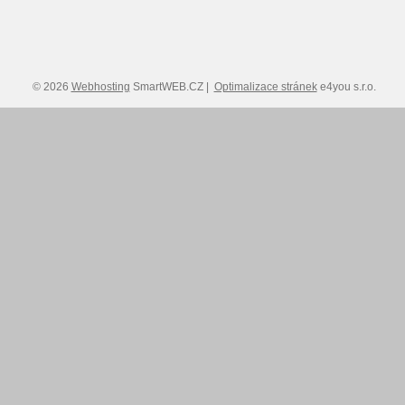
© 2026
Webhosting
SmartWEB.CZ |
Optimalizace stránek
e4you s.r.o.