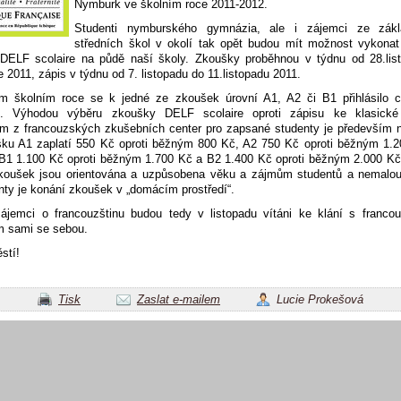
Nymburk ve školním roce 2011-2012.
Studenti nymburského gymnázia, ale i zájemci ze zákl
středních škol v okolí tak opět budou mít možnost vykonat
DELF scolaire na půdě naší školy. Zkoušky proběhnou v týdnu od 28.lis
e 2011, zápis v týdnu od 7. listopadu do 11.listopadu 2011.
m školním roce se k jedné ze zkoušek úrovní A1, A2 či B1 přihlásilo 
ů. Výhodou výběru zkoušky DELF scolaire oproti zápisu ke klasick
ém z francouzských zkušebních center pro zapsané studenty je především n
šku A1 zaplatí 550 Kč oproti běžným 800 Kč, A2 750 Kč oproti běžným 1.2
B1 1.100 Kč oproti běžným 1.700 Kč a B2 1.400 Kč oproti běžným 2.000 Kč
koušek jsou orientována a uzpůsobena věku a zájmům studentů a nemalo
nty je konání zkoušek v „domácím prostředí“.
zájemci o francouzštinu budou tedy v listopadu vítáni ke klání s francou
m sami se sebou.
stí!
Tisk
Zaslat e-mailem
Lucie Prokešová