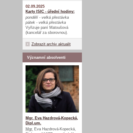
02.09.2025
Karty ISIC - úřední hodiny:
pondělí - velká přestávka
pátek - velká přestávka
Vyřizuje paní Matoušová
(kancelář za sborovnou).
Zobrazit archiv aktualit
Významní absolventi
Mgr. Eva Hazdrová-Kopecká,
Dipl.um.
Mgr.
Eva Hazdrová-Kopecká,