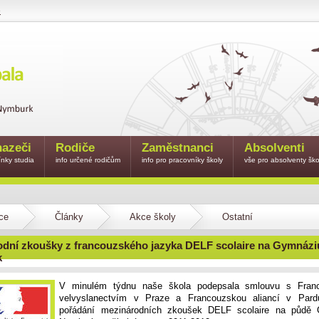
e
azeči
Rodiče
Zaměstnanci
Absolventi
nky studia
info určené rodičům
info pro pracovníky školy
vše pro absolventy ško
ce
Články
Akce školy
Ostatní
dní zkoušky z francouzského jazyka DELF scolaire na Gymnázi
k
V minulém týdnu naše škola podepsala smlouvu s Fran
velvyslanectvím v Praze a Francouzskou aliancí v Pard
pořádání mezinárodních zkoušek DELF scolaire na půdě