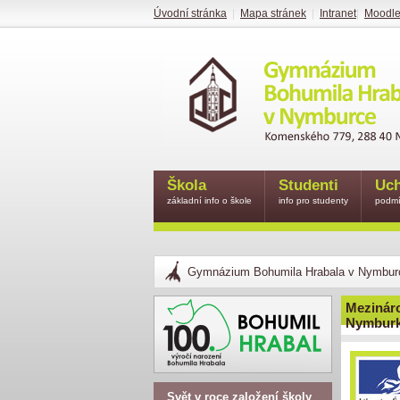
Úvodní stránka
|
Mapa stránek
|
Intranet
|
Moodl
Škola
Studenti
Uch
základní info o škole
info pro studenty
podmí
Gymnázium Bohumila Hrabala v Nymbur
Mezináro
Nymbur
Svět v roce založení školy