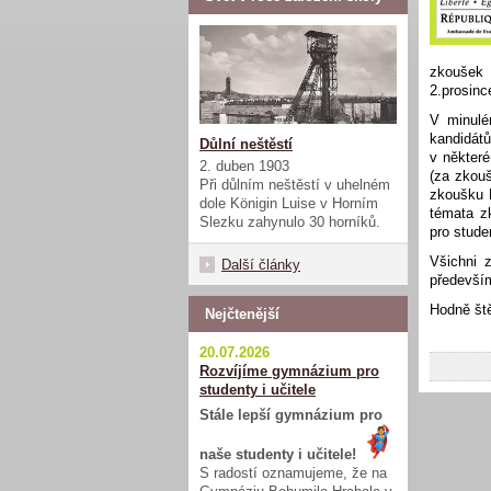
zkoušek 
2.prosinc
V minulé
kandidát
Důlní neštěstí
v někter
2. duben 1903
(za zkou
Při důlním neštěstí v uhelném
zkoušku 
dole Königin Luise v Horním
témata z
Slezku zahynulo 30 horníků.
pro stude
Všichni 
Další články
předevší
Hodně ště
Nejčtenější
20.07.2026
Rozvíjíme gymnázium pro
studenty i učitele
Stále lepší gymnázium pro
naše studenty i učitele!
S radostí oznamujeme, že na