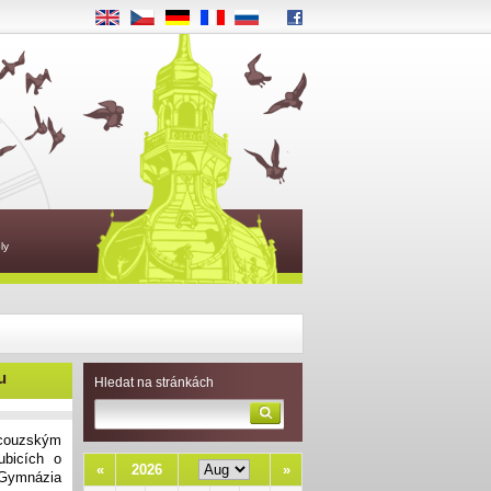
EN
CS
DE
FR
RU
ly
u
Hledat na stránkách
couzským
ubicích o
«
2026
»
 Gymnázia