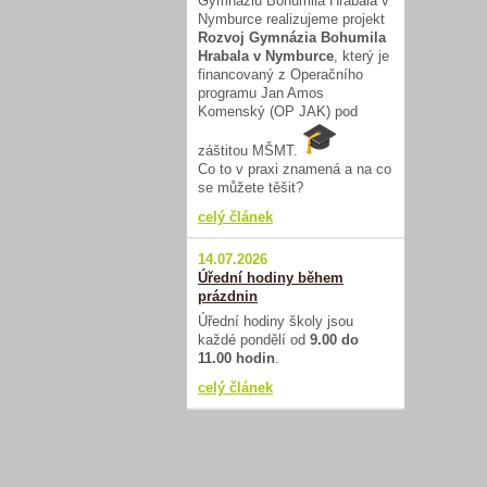
Gymnáziu Bohumila Hrabala v
Nymburce realizujeme projekt
Rozvoj Gymnázia Bohumila
Hrabala v Nymburce
, který je
financovaný z Operačního
programu Jan Amos
Komenský (OP JAK) pod
záštitou MŠMT.
Co to v praxi znamená a na co
se můžete těšit?
celý článek
14.07.2026
Úřední hodiny během
prázdnin
Úřední hodiny školy jsou
každé pondělí od
9.00 do
11.00 hodin
.
celý článek