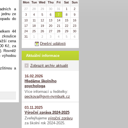
Mon
Tue
Wed
Thu
Fri
Sat
Sun
adních a
27
28
29
30
31
1
2
 jednu ze
3
4
5
6
7
8
9
topadu do
10
11
12
13
14
15
16
17
18
19
20
21
22
23
celkem 44
24
25
26
27
28
29
30
é zkoušce
31
1
2
3
4
5
6
ižší cena
Dnešní události
00 Kč, za
). Rovněž
Aktuální informace
u výhodou
Zobrazit archiv aktualit
zštinou a
16.02.2026
Hledáme školního
psychologa
Více informací u ředitelky:
peckova@gym-nymburk.cz
03.11.2025
Výroční zpráva 2024-2025
Zveřejňujeme
výroční zprávu
za školní rok 2024-2025.