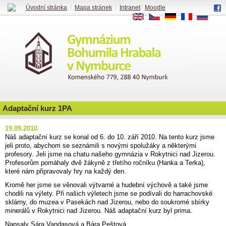
Úvodní stránka
|
Mapa stránek
|
Intranet
|
Moodle
EN
CS
DE
FR
RU
Adaptační kurz 1PA
19.09.2010
Náš adaptační kurz se konal od 6. do 10. září 2010. Na tento kurz jsme
jeli proto, abychom se seznámili s novými spolužáky a některými
profesory. Jeli jsme na chatu našeho gymnázia v Rokytnici nad Jizerou.
Profesorům pomáhaly dvě žákyně z třetího ročníku (Hanka a Terka),
které nám připravovaly hry na každý den.
Kromě her jsme se věnovali výtvarné a hudební výchově a také jsme
chodili na výlety. Při našich výletech jsme se podívali do harrachovské
sklárny, do muzea v Pasekách nad Jizerou, nebo do soukromé sbírky
minerálů v Rokytnici nad Jizerou. Náš adaptační kurz byl prima.
Napsaly Sára Vandasová a Bára Peštová