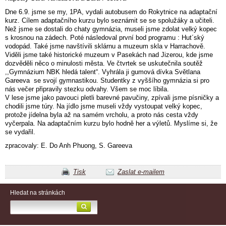
Dne 6.9. jsme se my, 1PA, vydali autobusem do Rokytnice na adaptační
kurz. Cílem adaptačního kurzu bylo seznámit se se spolužáky a učiteli.
Než jsme se dostali do chaty gymnázia, museli jsme zdolat velký kopec
s krosnou na zádech. Poté následoval první bod programu : Hut´ský
vodopád. Také jsme navštívili sklárnu a muzeum skla v Harrachově.
Viděli jsme také historické muzeum v Pasekách nad Jizerou, kde jsme
dozvěděli něco o minulosti města. Ve čtvrtek se uskutečnila soutěž
,,Gymnázium NBK hledá talent“. Vyhrála ji gumová dívka Světlana
Gareeva se svojí gymnastikou. Studentky z vyššího gymnázia si pro
nás večer připravily stezku odvahy. Všem se moc líbila.
V lese jsme jako pavouci pletli barevné pavučiny, zpívali jsme písničky a
chodili jsme túry. Na jídlo jsme museli vždy vystoupat velký kopec,
protože jídelna byla až na samém vrcholu, a proto nás cesta vždy
vyčerpala. Na adaptačním kurzu bylo hodně her a výletů. Myslíme si, že
se vydařil.
zpracovaly: E. Do Anh Phuong, S. Gareeva
Tisk
Zaslat e-mailem
Hledat na stránkách