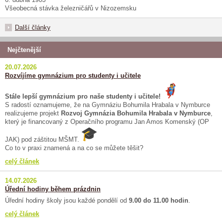
Všeobecná stávka železničářů v Nizozemsku
Další články
Nejčtenější
20.07.2026
Rozvíjíme gymnázium pro studenty i učitele
Stále lepší gymnázium pro naše studenty i učitele!
S radostí oznamujeme, že na Gymnáziu Bohumila Hrabala v Nymburce
realizujeme projekt
Rozvoj Gymnázia Bohumila Hrabala v Nymburce
,
který je financovaný z Operačního programu Jan Amos Komenský (OP
JAK) pod záštitou MŠMT.
Co to v praxi znamená a na co se můžete těšit?
celý článek
14.07.2026
Úřední hodiny během prázdnin
Úřední hodiny školy jsou každé pondělí od
9.00 do 11.00 hodin
.
celý článek