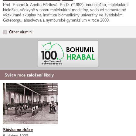
Prof. PharmDr. Anetta Härtlová, Ph.D. (*1982), imunoložka, molekulární
bioložka, vědkyně v oboru molekulární medicíny, vedoucí samostatné
výzkumné skupiny na Institutu biomedicíny univerzity ve švédském
Göteborgu, absolvovala nymburské gymnázium v roce 2000.
Other alumini
Svět v roce založení školy
Stávka na dráze
6. dubna 1903