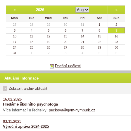
«
2026
»
Mon
Tue
Wed
Thu
Fri
Sat
Sun
27
28
29
30
31
1
2
3
4
5
6
7
8
9
10
11
12
13
14
15
16
17
18
19
20
21
22
23
24
25
26
27
28
29
30
31
1
2
3
4
5
6
Dnešní události
Aktuální informace
Zobrazit archiv aktualit
16.02.2026
Hledáme školního psychologa
Více informací u ředitelky:
peckova@gym-nymburk.cz
03.11.2025
Výroční zpráva 2024-2025