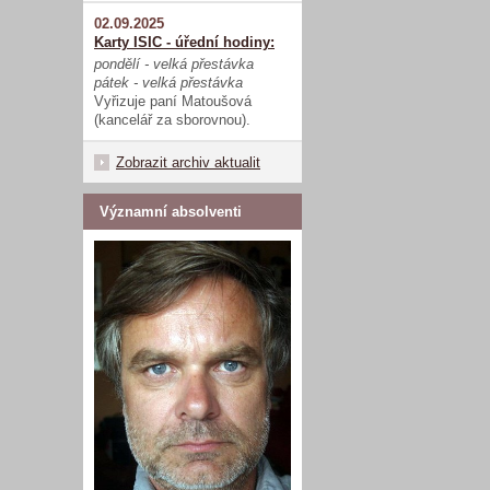
02.09.2025
Karty ISIC - úřední hodiny:
pondělí - velká přestávka
pátek - velká přestávka
Vyřizuje paní Matoušová
(kancelář za sborovnou).
Zobrazit archiv aktualit
Významní absolventi