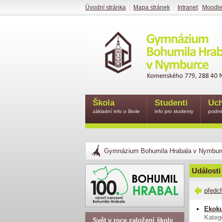
Úvodní stránka
|
Mapa stránek
|
Intranet
|
Moodl
Škola
Studenti
Uch
základní info o škole
info pro studenty
podmí
Gymnázium Bohumila Hrabala v Nymbur
Události
předc
Ekok
Kateg
Svět v roce založení školy