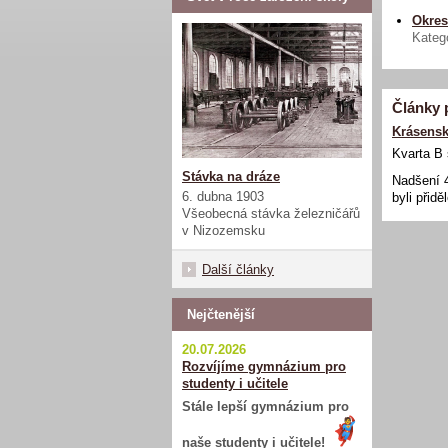
Okres
Katego
Články 
Krásens
Kvarta B 
Stávka na dráze
Nadšení 4
6. dubna 1903
byli přidě
Všeobecná stávka železničářů
v Nizozemsku
Další články
Nejčtenější
20.07.2026
Rozvíjíme gymnázium pro
studenty i učitele
Stále lepší gymnázium pro
naše studenty i učitele!