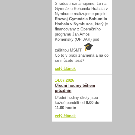
S radostí oznamujeme, že na
Gymnáziu Bohumila Hrabala v
Nymburce realizujeme projekt
Rozvoj Gymnázia Bohumila
Hrabala v Nymburce
, který je
financovaný z Operačního
programu Jan Amos
Komenský (OP JAK) pod
záštitou MŠMT.
Co to v praxi znamená a na co
se můžete těšit?
celý článek
14.07.2026
Úřední hodiny během
prázdnin
Úřední hodiny školy jsou
každé pondělí od
9.00 do
11.00 hodin
.
celý článek