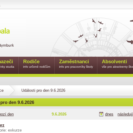
e
azeči
Rodiče
Zaměstnanci
Absolventi
nky studia
info určené rodičům
info pro pracovníky školy
vše pro absolventy ško
ce
Události pro den 9.6.2026
 pro den 9.6.2026
hozí den
9.6.2026
dnes
následuj
urz
orie: exkurze