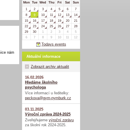
Mon
Tue
Wed
Thu
Fri
Sat
Sun
1
2
3
4
5
6
7
8
9
10
11
12
13
14
15
16
17
18
19
20
21
22
23
24
25
26
27
28
29
30
1
2
3
4
5
6
7
8
9
10
11
12
Todays events
 Sice nám
Aktuální informace
Zobrazit archiv aktualit
16.02.2026
Hledáme školního
psychologa
Více informací u ředitelky:
peckova@gym-nymburk.cz
03.11.2025
Výroční zpráva 2024-2025
Zveřejňujeme
výroční zprávu
za školní rok 2024-2025.