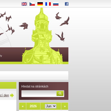
EN
CS
DE
FR
RU
ly
Hledat na stránkách
ící den
«
2026
»