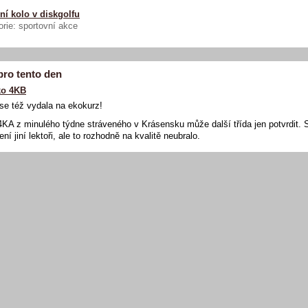
ní kolo v diskgolfu
rie: sportovní akce
pro tento den
ko 4KB
se též vydala na ekokurz!
KA z minulého týdne stráveného v Krásensku může další třída jen potvrdit.
lení jiní lektoři, ale to rozhodně na kvalitě neubralo.