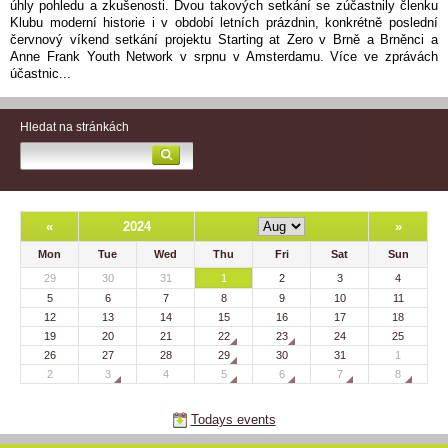
úhly pohledu a zkušenosti. Dvou takových setkání se zúčastnily členku
Klubu moderní historie i v období letních prázdnin, konkrétně poslední
červnový víkend setkání projektu Starting at Zero v Brně a Brněnci a
Anne Frank Youth Network v srpnu v Amsterdamu. Více ve zprávách
účastnic...
Hledat na stránkách
«
2024
»
Mon
Tue
Wed
Thu
Fri
Sat
Sun
29
30
31
1
2
3
4
5
6
7
8
9
10
11
12
13
14
15
16
17
18
19
20
21
22
23
24
25
26
27
28
29
30
31
1
2
3
4
5
6
7
8
Todays events