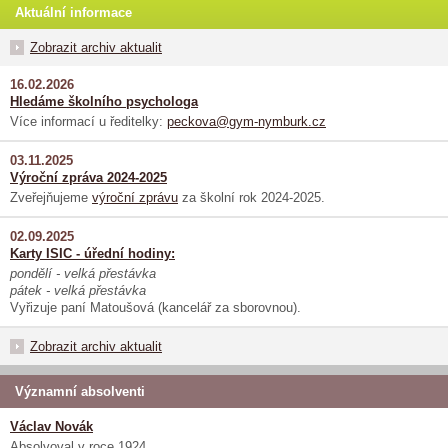
Aktuální informace
Zobrazit archiv aktualit
16.02.2026
Hledáme školního psychologa
Více informací u ředitelky:
peckova@gym-nymburk.cz
03.11.2025
Výroční zpráva 2024-2025
Zveřejňujeme
výroční zprávu
za školní rok 2024-2025.
02.09.2025
Karty ISIC - úřední hodiny:
pondělí - velká přestávka
pátek - velká přestávka
Vyřizuje paní Matoušová (kancelář za sborovnou).
Zobrazit archiv aktualit
Významní absolventi
Václav Novák
Absolvoval v roce 1924.