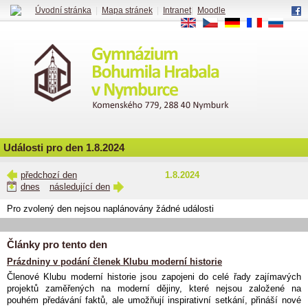
Úvodní stránka
|
Mapa stránek
|
Intranet
|
Moodle
EN
CS
DE
FR
RU
Události pro den 1.8.2024
předchozí den
1.8.2024
dnes
následující den
Pro zvolený den nejsou naplánovány žádné události
Články pro tento den
Prázdniny v podání členek Klubu moderní historie
Členové Klubu moderní historie jsou zapojeni do celé řady zajímavých
projektů zaměřených na moderní dějiny, které nejsou založené na
pouhém předávání faktů, ale umožňují inspirativní setkání, přináší nové