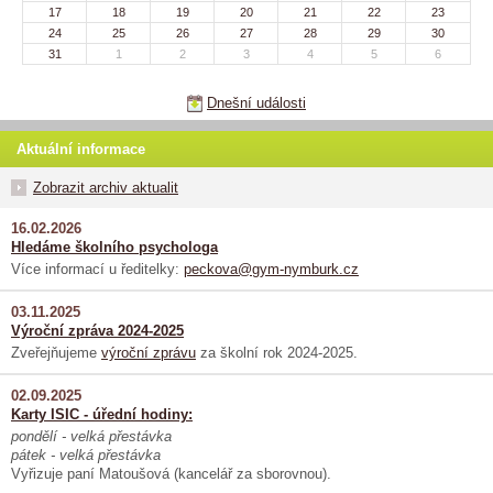
17
18
19
20
21
22
23
24
25
26
27
28
29
30
31
1
2
3
4
5
6
Dnešní události
Aktuální informace
Zobrazit archiv aktualit
16.02.2026
Hledáme školního psychologa
Více informací u ředitelky:
peckova@gym-nymburk.cz
03.11.2025
Výroční zpráva 2024-2025
Zveřejňujeme
výroční zprávu
za školní rok 2024-2025.
02.09.2025
Karty ISIC - úřední hodiny:
pondělí - velká přestávka
pátek - velká přestávka
Vyřizuje paní Matoušová (kancelář za sborovnou).