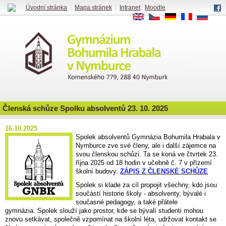
Úvodní stránka
|
Mapa stránek
|
Intranet
|
Moodle
EN
CS
DE
FR
RU
Členská schůze Spolku absolventů 23. 10. 2025
16.10.2025
Spolek absolventů Gymnázia Bohumila Hrabala v
Nymburce zve své členy, ale i další zájemce na
svou členskou schůzi. Ta se koná ve čtvrtek 23.
října 2025 od 18 hodin v učebně č. 7 v přízemí
školní budovy.
ZÁPIS Z ČLENSKÉ SCHŮZE
Spolek si klade za cíl propojit všechny, kdo jsou
součástí historie školy - absolventy, bývalé i
současné pedagogy, a také přátele
gymnázia. Spolek slouží jako prostor, kde se bývalí studenti mohou
znovu setkávat, společně vzpomínat na školní léta, udržovat kontakt se