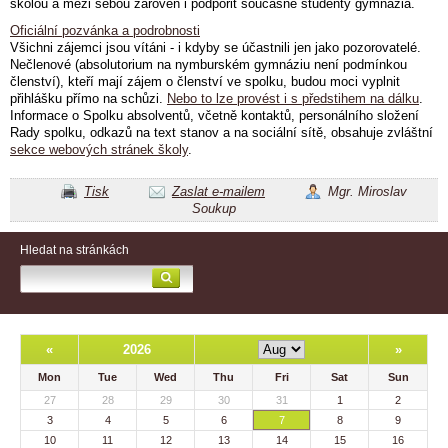
školou a mezi sebou zároveň i podpořit současné studenty gymnázia.
Oficiální pozvánka a podrobnosti
Všichni zájemci jsou vítáni - i kdyby se účastnili jen jako pozorovatelé.
Nečlenové (absolutorium na nymburském gymnáziu není podmínkou
členství), kteří mají zájem o členství ve spolku, budou moci vyplnit
přihlášku přímo na schůzi.
Nebo to lze provést i s předstihem na dálku
.
Informace o Spolku absolventů, včetně kontaktů, personálního složení
Rady spolku, odkazů na text stanov a na sociální sítě, obsahuje zvláštní
sekce webových stránek školy
.
Tisk
Zaslat e-mailem
Mgr. Miroslav
Soukup
Hledat na stránkách
«
2026
»
Mon
Tue
Wed
Thu
Fri
Sat
Sun
27
28
29
30
31
1
2
3
4
5
6
7
8
9
10
11
12
13
14
15
16