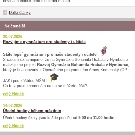
novinách článek proti rusifikaci Finska.
Další články
Nejčtenější
20.07.2026
Rozvíjíme gymnázium pro studenty i učitele
Stále lepší gymnázium pro naše studenty i učitele!
S radostí oznamujeme, že na Gymnáziu Bohumila Hrabala v Nymburce
realizujeme projekt
Rozvoj Gymnázia Bohumila Hrabala v Nymburce
,
který je financovaný z Operačního programu Jan Amos Komenský (OP
JAK) pod záštitou MŠMT.
Co to v praxi znamená a na co se můžete těšit?
celý článek
14.07.2026
Úřední hodiny během prázdnin
Úřední hodiny školy jsou každé pondělí od
9.00 do 11.00 hodin
.
celý článek