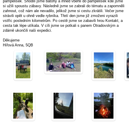
pampelišek. Shodili jsme batohy a ihned vběhli do pampelišek kde jsme
si užili spoustu zábavy. Následně jsme se zabrali do tématu a zapomněli
zahnout, což nám ale nevadilo, jelikož jsme si cestu zkrátili. Večer jsme
strávili opět u ohně vedle rybníka. Třetí den jsme již zmoženi vyrazili
vstříc posledním kilometrům. Po cestě jsme se zabavili hrou Kontakt, a
cesta tak lépe utíkala. V cíli jsme se potkali s panem Otradovským a
zdárně ukončili naši expedici.
Děkujeme
Hířová Anna, 5QB