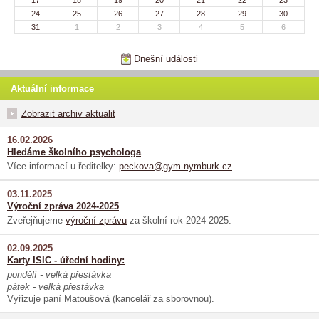
24
25
26
27
28
29
30
31
1
2
3
4
5
6
Dnešní události
Aktuální informace
Zobrazit archiv aktualit
16.02.2026
Hledáme školního psychologa
Více informací u ředitelky:
peckova@gym-nymburk.cz
03.11.2025
Výroční zpráva 2024-2025
Zveřejňujeme
výroční zprávu
za školní rok 2024-2025.
02.09.2025
Karty ISIC - úřední hodiny:
pondělí - velká přestávka
pátek - velká přestávka
Vyřizuje paní Matoušová (kancelář za sborovnou).