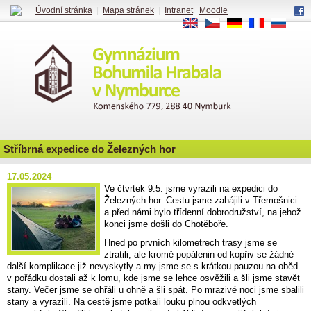
Úvodní stránka
|
Mapa stránek
|
Intranet
|
Moodle
EN
CS
DE
FR
RU
Stříbrná expedice do Železných hor
17.05.2024
Ve čtvrtek 9.5. jsme vyrazili na expedici do
Železných hor. Cestu jsme zahájili v Třemošnici
a před námi bylo třídenní dobrodružství, na jehož
konci jsme došli do Chotěboře.
Hned po prvních kilometrech trasy jsme se
ztratili, ale kromě popálenin od kopřiv se žádné
další komplikace již nevyskytly a my jsme se s krátkou pauzou na oběd
v pořádku dostali až k lomu, kde jsme se lehce osvěžili a šli jsme stavět
stany. Večer jsme se ohřáli u ohně a šli spát. Po mrazivé noci jsme sbalili
stany a vyrazili. Na cestě jsme potkali louku plnou odkvetlých