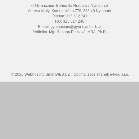
© Gymnázium Bohumila Hrabala v Nymburce
Adresa školy: Komenského 779, 288 40 Nymburk
Telefon: 325 512 747
Fax: 325 514 240
E-mail: gymnasium@gym-nymburk.cz
ředitelka: Mgr. Simona Pecková, MBA, Ph.D.
© 2026
Webhosting
SmartWEB.CZ |
Optimalizace stránek
e4you s.r.o.