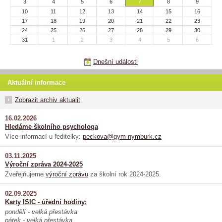
3
4
5
6
7
8
9
10
11
12
13
14
15
16
17
18
19
20
21
22
23
24
25
26
27
28
29
30
31
1
2
3
4
5
6
Dnešní události
Aktuální informace
Zobrazit archiv aktualit
16.02.2026
Hledáme školního psychologa
Více informací u ředitelky:
peckova@gym-nymburk.cz
03.11.2025
Výroční zpráva 2024-2025
Zveřejňujeme
výroční zprávu
za školní rok 2024-2025.
02.09.2025
Karty ISIC - úřední hodiny:
pondělí - velká přestávka
pátek - velká přestávka