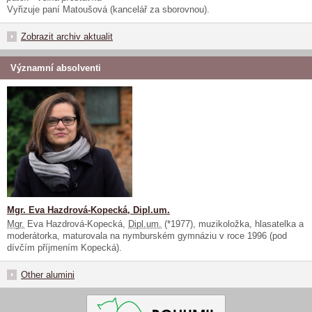
Vyřizuje paní Matoušová (kancelář za sborovnou).
Zobrazit archiv aktualit
Významní absolventi
Mgr. Eva Hazdrová-Kopecká, Dipl.um.
Mgr.
Eva Hazdrová-Kopecká,
Dipl.um.
(*1977), muzikoložka, hlasatelka a
moderátorka, maturovala na nymburském gymnáziu v roce 1996 (pod
dívčím příjmením Kopecká).
Other alumini