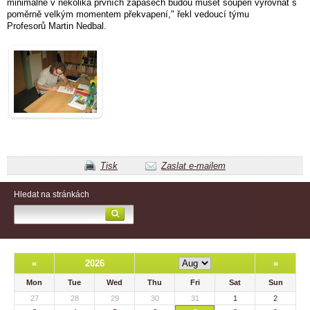
minimálně v několika prvních zápasech budou muset soupeři vyrovnat s
poměrně velkým momentem překvapení," řekl vedoucí týmu
Profesorů Martin Nedbal.
Tisk
Zaslat e-mailem
Hledat na stránkách
«
2026
»
Mon
Tue
Wed
Thu
Fri
Sat
Sun
27
28
29
30
31
1
2