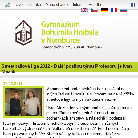
Úvodní stránka
|
Mapa stránek
|
Intranet
|
Moodle
EN
CS
DE
FR
RU
Streetballová liga 2012 - Další posilou týmu Profesorů je Ivan
Mezlík
17.12.2011
Management profesorského týmu nalákal do
svých řad další posilu a s útokem na čelní příčky
streetové ligy to myslí skutečně vážně.
"Ivan Mezlík byl volným hráčem, takže jsme se
asi po tříminutovém jednání dohodli na
podmínkách smlouvy a následně ji podepsali.
Ivan je hotovým hráčem s několikaletými zkušenostmi v různých
basketbalových soutěžích. Velkou předností pro náš tým bude to, že je
Ivan pro všechny hráče Streetové ligy velkou neznámou, takže se