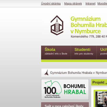
Úvodní stránka
|
Mapa stránek
|
Intranet
|
Moodl
Škola
Studenti
Uch
základní info o škole
info pro studenty
podmí
Gymnázium Bohumila Hrabala v Nymbur
Projekt „
Svět v roce založení školy