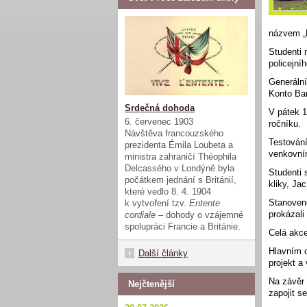
názvem „P
Studenti 
policejníh
Generální
Konto Bar
Srdečná dohoda
V pátek 1
6. červenec 1903
ročníku.
Návštěva francouzského
Testování
prezidenta Émila Loubeta a
venkovní
ministra zahraničí Théophila
Delcassého v Londýně byla
Studenti 
počátkem jednání s Británií,
kliky, Ja
které vedlo 8. 4. 1904
Stanovené
k vytvoření tzv.
Entente
prokázali
cordiale
– dohody o vzájemné
spolupráci Francie a Británie.
Celá akce
Hlavním c
Další články
projekt a
Na závěr 
Nejčtenější
zapojit s