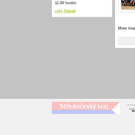
11.00 hodin
.
celý článek
More ima