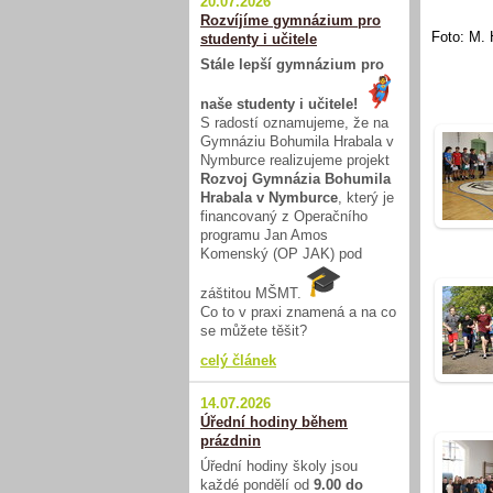
20.07.2026
Rozvíjíme gymnázium pro
Foto: M. 
studenty i učitele
Stále lepší gymnázium pro
naše studenty i učitele!
S radostí oznamujeme, že na
Gymnáziu Bohumila Hrabala v
Nymburce realizujeme projekt
Rozvoj Gymnázia Bohumila
Hrabala v Nymburce
, který je
financovaný z Operačního
programu Jan Amos
Komenský (OP JAK) pod
záštitou MŠMT.
Co to v praxi znamená a na co
se můžete těšit?
celý článek
14.07.2026
Úřední hodiny během
prázdnin
Úřední hodiny školy jsou
každé pondělí od
9.00 do