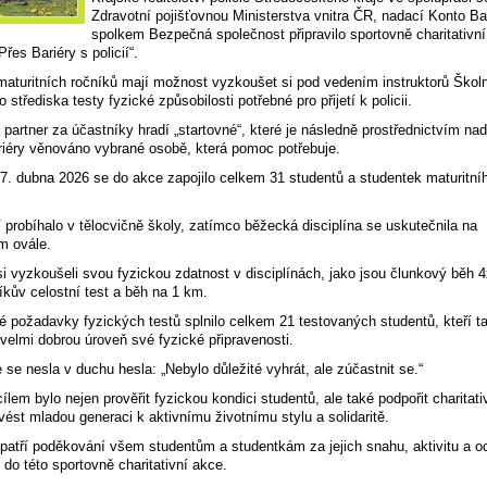
Zdravotní pojišťovnou Ministerstva vnitra ČR, nadací Konto Ba
spolkem Bezpečná společnost připravilo sportovně charitativní
řes Bariéry s policií“.
maturitních ročníků mají možnost vyzkoušet si pod vedením instruktorů Škol
o střediska testy fyzické způsobilosti potřebné pro přijetí k policii.
 partner za účastníky hradí „startovné“, které je následně prostřednictvím na
iéry věnováno vybrané osobě, která pomoc potřebuje.
7. dubna 2026 se do akce zapojilo celkem 31 studentů a studentek maturitní
 probíhalo v tělocvičně školy, zatímco běžecká disciplína se uskutečnila na
m ovále.
si vyzkoušeli svou fyzickou zdatnost v disciplínách, jako jsou člunkový běh 
cíkův celostní test a běh na 1 km.
 požadavky fyzických testů splnilo celkem 21 testovaných studentů, kteří t
 velmi dobrou úroveň své fyzické připravenosti.
 se nesla v duchu hesla: „Nebylo důležité vyhrát, ale zúčastnit se.“
ílem bylo nejen prověřit fyzickou kondici studentů, ale také podpořit charitati
 vést mladou generaci k aktivnímu životnímu stylu a solidaritě.
patří poděkování všem studentům a studentkám za jejich snahu, aktivitu a o
e do této sportovně charitativní akce.