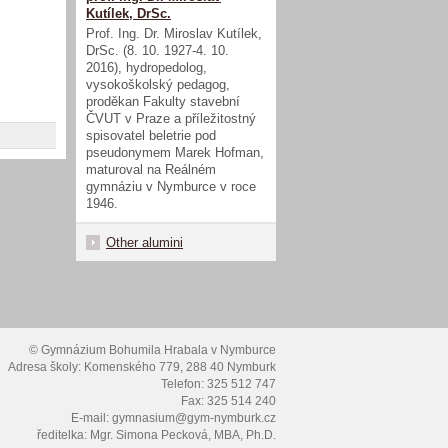
Kutílek, DrSc.
Prof. Ing. Dr. Miroslav Kutílek,
DrSc. (8. 10. 1927-4. 10.
2016), hydropedolog,
vysokoškolský pedagog,
proděkan Fakulty stavební
ČVUT v Praze a příležitostný
spisovatel beletrie pod
pseudonymem Marek Hofman,
maturoval na Reálném
gymnáziu v Nymburce v roce
1946.
Other alumini
© Gymnázium Bohumila Hrabala v Nymburce
Adresa školy: Komenského 779, 288 40 Nymburk
Telefon: 325 512 747
Fax: 325 514 240
E-mail: gymnasium@gym-nymburk.cz
ředitelka: Mgr. Simona Pecková, MBA, Ph.D.