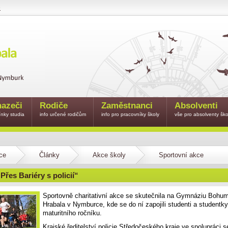
e
azeči
Rodiče
Zaměstnanci
Absolventi
nky studia
info určené rodičům
info pro pracovníky školy
vše pro absolventy ško
ce
Články
Akce školy
Sportovní akce
Přes Bariéry s policií“
Sportovně charitativní akce se skutečnila na Gymnáziu Bohum
Hrabala v Nymburce, kde se do ní zapojili studenti a studentk
maturitního ročníku.
Krajské ředitelství policie Středočeského kraje ve spolupráci s