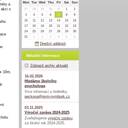
Mon
Tue
Wed
Thu
Fri
Sat
Sun
riéry a
 akci s
27
28
29
30
31
1
2
3
4
5
6
7
8
9
10
11
12
13
14
15
16
ního
17
18
19
20
21
22
23
24
25
26
27
28
29
30
dace
31
1
2
3
4
5
6
Dnešní události
ho
Aktuální informace
Zobrazit archiv aktualit
4x 10m,
16.02.2026
Hledáme školního
ak
psychologa
Více informací u ředitelky:
peckova@gym-nymburk.cz
vní
03.11.2025
Výroční zpráva 2024-2025
chotu
Zveřejňujeme
výroční zprávu
za školní rok 2024-2025.