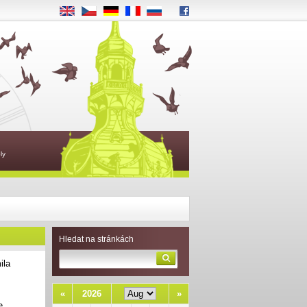
EN
CS
DE
FR
RU
ly
Hledat na stránkách
ila
y
«
2026
»
e