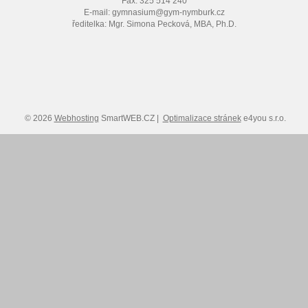
Fax: 325 514 240
E-mail: gymnasium@gym-nymburk.cz
ředitelka: Mgr. Simona Pecková, MBA, Ph.D.
© 2026
Webhosting
SmartWEB.CZ |
Optimalizace stránek
e4you s.r.o.