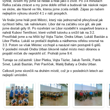
vyhrát, ovšem my jsme se nedali a hráli jako o život. Po 3-4 minutách
Rafka začala ztrácet a my jsme dobře stříleli a budovali tak náskok nejen
ve skóre, ale hlavně ve hře, kterou jsme zcela ovládli. Zápas po našem
nejlepším výkonu skončil 4:1 v náš prospěch.
Ve finále jsme hráli proti Městci, který nás jednoznačně převyšoval jak
rychlostí běhu, tak nahrávkami. Libor dal na začátku sice gól, ale pak
jsme dostali góly tři. Po rozehrání se Libor rozeběhl k soupeřově brance a
nahrál Kubovi Temlíkovi, které vstřelil tutovku a snížil tak na 3:2.
Prostřídali jsme a na hřišti byl Vojta Tázler, Ondra Urban, Lukáš Bastián a
Libor Pletka. Lukáš se protlačil dopředu a nádhernou střelou srovnal na
3:3. Potom se však Městec vzchopil a nasázel nám postupně 6 gólů.
V poslední minutě Ondra Urban šikovně našel místo mezi obranou a
propálil míček div neprotrhl síť. Prohráli jsme 9:4.
Turnaje se zúčastnili: Libor Pletka, Vojta Tázler, Jakub Temlík, Patrik
Smet, Lukáš Bastián, Petr Pavlíček, Matěj Ballaty a Ondra Urban.
Celkově jsme skončili na druhém místě, což je v posledních letech asi
nejlepší umístění.