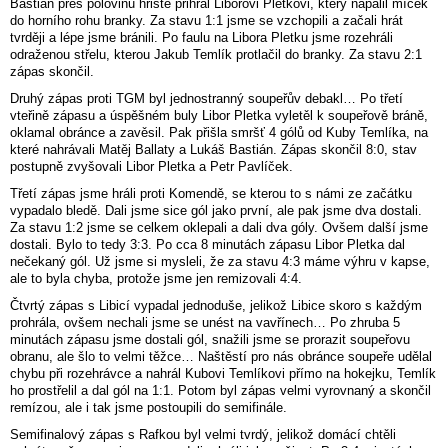
Bastián přes polovinu hřiště přihrál Liborovi Pletkovi, který napálil míček
do horního rohu branky. Za stavu 1:1 jsme se vzchopili a začali hrát
tvrději a lépe jsme bránili. Po faulu na Libora Pletku jsme rozehráli
odraženou střelu, kterou Jakub Temlík protlačil do branky. Za stavu 2:1
zápas skončil.
Druhý zápas proti TGM byl jednostranný soupeřův debakl… Po třetí
vteřině zápasu a úspěšném buly Libor Pletka vyletěl k soupeřově bráně,
oklamal obránce a zavěsil. Pak přišla smršť 4 gólů od Kuby Temlíka, na
které nahrávali Matěj Ballaty a Lukáš Bastián. Zápas skončil 8:0, stav
postupně zvyšovali Libor Pletka a Petr Pavlíček.
Třetí zápas jsme hráli proti Komendě, se kterou to s námi ze začátku
vypadalo bledě. Dali jsme sice gól jako první, ale pak jsme dva dostali.
Za stavu 1:2 jsme se celkem oklepali a dali dva góly. Ovšem další jsme
dostali. Bylo to tedy 3:3. Po cca 8 minutách zápasu Libor Pletka dal
nečekaný gól. Už jsme si mysleli, že za stavu 4:3 máme výhru v kapse,
ale to byla chyba, protože jsme jen remizovali 4:4.
Čtvrtý zápas s Libicí vypadal jednoduše, jelikož Libice skoro s každým
prohrála, ovšem nechali jsme se unést na vavřínech… Po zhruba 5
minutách zápasu jsme dostali gól, snažili jsme se prorazit soupeřovu
obranu, ale šlo to velmi těžce… Naštěstí pro nás obránce soupeře udělal
chybu při rozehrávce a nahrál Kubovi Temlíkovi přímo na hokejku, Temlík
ho prostřelil a dal gól na 1:1. Potom byl zápas velmi vyrovnaný a skončil
remízou, ale i tak jsme postoupili do semifinále.
Semifinalový zápas s Rafkou byl velmi tvrdý, jelikož domácí chtěli