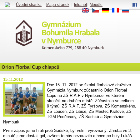
Úvodní stránka
|
Mapa stránek
|
Intranet
|
Moodle
EN
CS
DE
FR
RU
Orion Florbal Cup chlapců
15.11.2012
Dne 15. 11. 2012 se školní florbalové družstvo
Gymnázia Nymburk zúčastnilo Orion Florbal
Cupu na ZŠ R.A.F v Nymburce, ve kterém
skončili na druhém místě. Zúčastnilo se celkem
9 týmů: ZŠ R.A.F, ZŠ Tyršova, ZŠ Komenského,
ZŠ Loučeň, ZŠ Libice, ZŠ Městec Králové, ZŠ
TGM Poděbrady, ZŠ Sadská a Gymnázium
Nymburk.
První zápas jsme hráli proti Sadské, byl velmi vyrovnaný. Zhruba ve 3.
minutě jsme dostali gól, ovšem to nás nezarazilo a hned po buly Lukáš