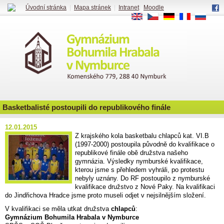
Úvodní stránka
|
Mapa stránek
|
Intranet
|
Moodle
EN
CS
DE
FR
RU
Basketbalisté postoupili do republikového finále
12.01.2015
Z krajského kola basketbalu chlapců kat. VI.B
(1997-2000) postoupila původně do
kvalifikace o
republikové finále
obě družstva našeho
gymnázia. V
ýsledky nymburské kvalifikace,
kterou jsme s přehledem vyhráli, po protestu
nebyly uznány. Do RF postoupilo z nymburské
kvalifikace družstvo z Nové Paky. Na kvalifikaci
do Jindřichova Hradce jsme proto museli odjet v nejsilnějším složení.
V kvalifikaci se měla utkat družstva
chlapců
:
Gymnázium Bohumila Hrabala v Nymburce