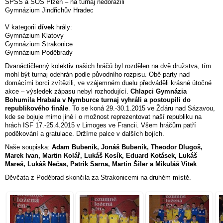
SPŠS a SOŠ Plzeň – na turnaj nedorazili
Gymnázium Jindřichův Hradec
V kategorii
dívek
hrály:
Gymnázium Klatovy
Gymnázium Strakonice
Gymnázium Poděbrady
Dvanáctičlenný kolektiv našich hráčů byl rozdělen na dvě družstva, tím
mohl být turnaj odehrán podle původního rozpisu. Obě party nad
domácími borci zvítězili, ve vzájemném duelu předváděli krásné útočné
akce – výsledek zápasu nebyl rozhodující.
Chlapci
Gymnázia
Bohumila Hrabala v Nymburce turnaj vyhráli a postoupili do
republikového finále
.
To se koná 29.-30.1.2015 ve Žďáru nad Sázavou,
kde se bojuje mimo jiné i o možnost reprezentovat naší republiku na
hrách ISF 17.-25.4.2015 v Limoges ve Francii. Všem hráčům patří
poděkování a gratulace. Držíme palce v dalších bojích.
Naše soupiska
:
Adam Bubeník, Jonáš Bubeník, Theodor Dlugoš,
Marek Ivan, Martin Kolář, Lukáš Kosík, Eduard Kotásek, Lukáš
Mareš, Lukáš Nečas, Patrik Sarna, Martin Šiler a Mikuláš Vitek
.
Děvčata z Poděbrad skončila za Strakonicemi na druhém místě.