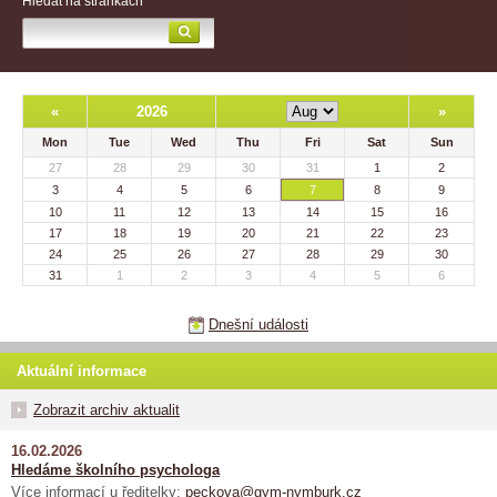
Hledat na stránkách
«
2026
»
Mon
Tue
Wed
Thu
Fri
Sat
Sun
27
28
29
30
31
1
2
3
4
5
6
7
8
9
10
11
12
13
14
15
16
17
18
19
20
21
22
23
24
25
26
27
28
29
30
31
1
2
3
4
5
6
Dnešní události
Aktuální informace
Zobrazit archiv aktualit
16.02.2026
Hledáme školního psychologa
Více informací u ředitelky:
peckova@gym-nymburk.cz