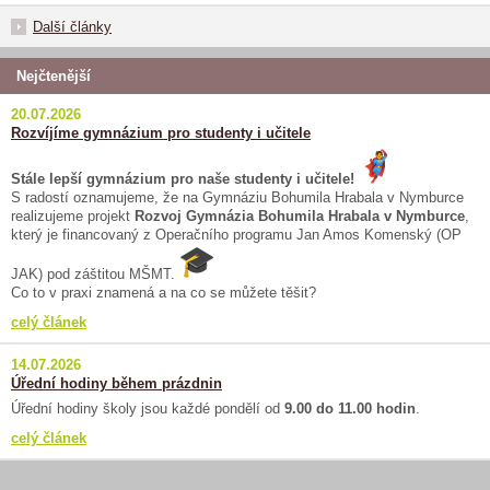
Další články
Nejčtenější
20.07.2026
Rozvíjíme gymnázium pro studenty i učitele
Stále lepší gymnázium pro naše studenty i učitele!
S radostí oznamujeme, že na Gymnáziu Bohumila Hrabala v Nymburce
realizujeme projekt
Rozvoj Gymnázia Bohumila Hrabala v Nymburce
,
který je financovaný z Operačního programu Jan Amos Komenský (OP
JAK) pod záštitou MŠMT.
Co to v praxi znamená a na co se můžete těšit?
celý článek
14.07.2026
Úřední hodiny během prázdnin
Úřední hodiny školy jsou každé pondělí od
9.00 do 11.00 hodin
.
celý článek