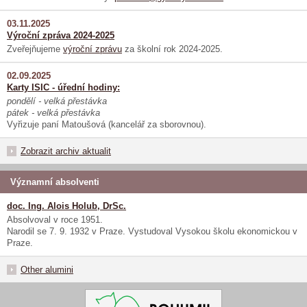
03.11.2025
Výroční zpráva 2024-2025
Zveřejňujeme
výroční zprávu
za školní rok 2024-2025.
02.09.2025
Karty ISIC - úřední hodiny:
pondělí - velká přestávka
pátek - velká přestávka
Vyřizuje paní Matoušová (kancelář za sborovnou).
Zobrazit archiv aktualit
Významní absolventi
doc. Ing. Alois Holub, DrSc.
Absolvoval v roce 1951.
Narodil se 7. 9. 1932 v Praze. Vystudoval Vysokou školu ekonomickou v
Praze.
Other alumini