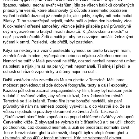
špatnou náladu, nechal uvařit vězňům jídlo ze všech balíčků doručených
příbuznými vězňů, které obsahovaly (z důvodu záměrného pozdržení
vydání balíčků dozorci) již shnilé jídlo, ale i jehly, zbytky nití nebo holící
žiletky. Ti ho samozřejmě nejedli, takže měli o jeden den hladovky více.
K dokreslení otřesné atmosféry věznice ještě přispěla paní průvodkyně
svým vyprávěním o krutých hrách dozorců. K „Židovskému mostu“ si
např. pozvali několik Židů a nutili je, aby se navzájem umlátili železnými
tyčemi k smrti. Poslední, kdo přežil, byl zastřelen.
Když se některým z vězňů poštěstilo vyhnout se těmto krvavým hrám,
zemřeli často hladem, vyčerpáním nebo na nějakou zákeřnou nemoc.
Nemoci se totiž v Malé pevnosti neléčily, dozorci nechali nemocné umírat
na bolesti a nijak jim až na pár výjimek nepomáhali. Ti silnější přežili a
odnesli si hrůzné vzpomínky a šrámy nejen na duši.
Další zastávka nás zavedla do Muzea ghetta v Terezíně. Měli jsme
možnost prohlédnout si zde dobové fotografie, texty a další exponáty.
Každou půlhodinu začínal propagandistický film, který byl natočen ještě
v době 2. světové války, aby všem ukázal, že v židovském městě
Terezíně se žije krásně. Tento film jsme bohužel neviděli, ale paní
průvodkyně nám na náměstí později vysvětlila, o co vlastně šlo, že se
vůbec nejednalo o pravdivý dokument ze života Židů. Takzvaná
„Zkrášlovací akce“ byla započata na popud ohlášené návštěvy zástupců
Červeného kříže. Z obyvatel se vybralo tisíc šťastlivců a ti se učili chodit
po chodníku, což doposud nesměli, a učili se předstírat normální život.
Ten v Terezínském ghettu ale nežili, dospělí byli v přeplněném ghettu
ubytováni až po 400 v jedné místnosti. Kdo se sebemenší chybou