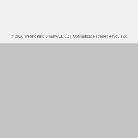
© 2026
Webhosting
SmartWEB.CZ |
Optimalizace stránek
e4you s.r.o.