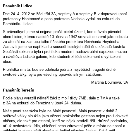
Památník Lidice
Dne 24. 4. 2012 se žáci tříd 3A, septimy A a septimy B v doprovodu paní
profesorky Hantonové a pana profesora Nedbala vydali na exkurzi do
Památníku Lidice.
S průvodkyní jsme si nejprve prošli pietní území, kde stávala původní
obec Lidice, kterou nacisté 10. června 1942 srovnali se zemí jako odplatu
za atentát na zastupujícího říšského protektora Reinharda Heydricha.
Zastavili jsme se například u sousoší lidických dětí či u základů kostela.
Součástí exkurze byla i prohlídka moderní audiovizuální expozice muzea
a návštěva Lidické galerie, kde studenti zhlédli dokument o vyhlazení
obce.
Prohlídka místa, kde se odehrála jedna z největších tragédií druhé
světové války, byla pro všechny opravdu silným zážitkem.
Martina Boumová, 3A
Památník Terezín
Podle plánu vyrazili někteří žáci z mojí třídy 7MB, dále z 7MA a také
z 3A na exkurzi do Terezína v úterý 24. dubna.
Naše první zastávka byla na Malé pevnosti. Malá pevnost v době 2.
světové války sloužila jako vězení pražského gestapa nejen pro židovské
občany, ale také pro ostatní, kteří se nějak protivili říši. Hrůzné podmínky,
ať už nedostatek jídla, oblečení nebo zdravotní péče a místa na spaní a
základní hygienu ještě zhoršoval ředitel věznice Jöckel. Když měl