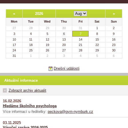
«
2026
»
Mon
Tue
Wed
Thu
Fri
Sat
Sun
27
28
29
30
31
1
2
3
4
5
6
7
8
9
10
11
12
13
14
15
16
17
18
19
20
21
22
23
24
25
26
27
28
29
30
31
1
2
3
4
5
6
Dnešní události
Aktuální informace
Zobrazit archiv aktualit
16.02.2026
Hledáme školního psychologa
Více informací u ředitelky:
peckova@gym-nymburk.cz
03.11.2025
Výroční zpráva 2024-2025