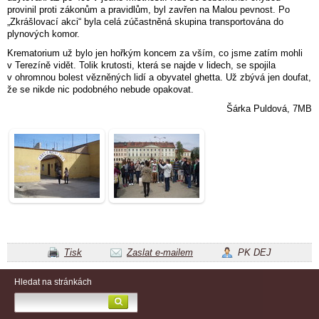
provinil proti zákonům a pravidlům, byl zavřen na Malou pevnost. Po
„Zkrášlovací akci“ byla celá zúčastněná skupina transportována do
plynových komor.
Krematorium už bylo jen hořkým koncem za vším, co jsme zatím mohli
v Terezíně vidět. Tolik krutosti, která se najde v lidech, se spojila
v ohromnou bolest vězněných lidí a obyvatel ghetta. Už zbývá jen doufat,
že se nikde nic podobného nebude opakovat.
Šárka Puldová, 7MB
Tisk
Zaslat e-mailem
PK DEJ
Hledat na stránkách